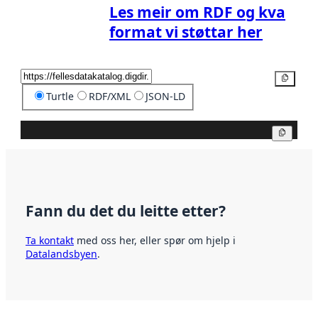
Les meir om RDF og kva
format vi støttar her
Kopier
Turtle
RDF/XML
JSON-LD
Kopier
Fann du det du leitte etter?
Ta kontakt
med oss her, eller spør om hjelp i
Datalandsbyen
.