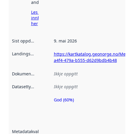
andre stader.
Les meir om
innhenting
her
Sist oppdatert
:
9. mai 2026
Landingsside
:
https://kartkatalog.geonorge.no/Metad
a4f4-479a-b555-d62d9bdb4b48
Dokumentasjon
:
Ikkje oppgitt
Datasettype
:
Ikkje oppgitt
God (60%)
Metadatakvalitet
er ein indikator
på kor godt
datasettene er
beskrive ved
Metadatakvalitet
:
hjelp av