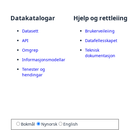
Datakatalogar
Hjelp og rettleiing
Datasett
Brukerveileiing
API
Datafellesskapet
Omgrep
Teknisk
dokumentasjon
Informasjonsmodellar
Tenester og
hendingar
Bokmål
Nynorsk
English