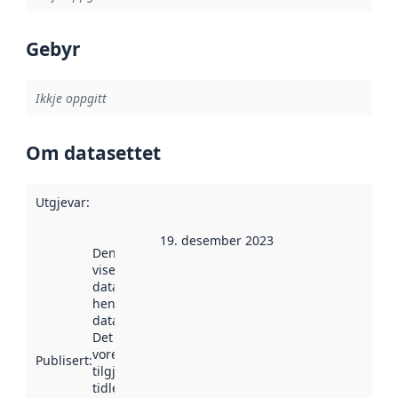
Gebyr
Ikkje oppgitt
Om datasettet
Utgjevar
:
19. desember 2023
Denne datoen
viser når
datasettet vart
henta inn av
data.norge.no.
Det kan ha
vore
Publisert
:
tilgjengeleg
tidlegare