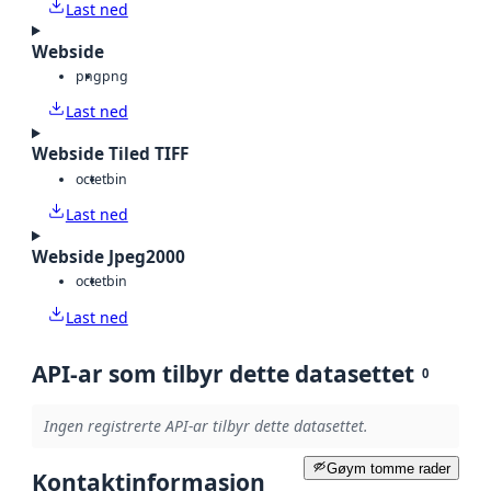
Last ned
Webside
png
png
Last ned
Webside Tiled TIFF
octet
bin
Last ned
Webside Jpeg2000
octet
bin
Last ned
API-ar som tilbyr dette datasettet
0
Ingen registrerte API-ar tilbyr dette datasettet.
Gøym tomme rader
Kontaktinformasjon