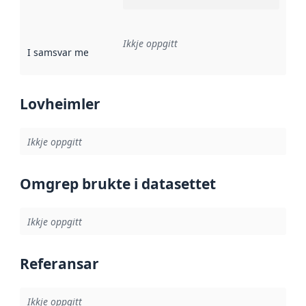
Ikkje oppgitt
I samsvar med
:
Referanse til ei implementeringsregel eller an
Lovheimler
Ikkje oppgitt
Omgrep brukte i datasettet
Ikkje oppgitt
Referansar
Ikkje oppgitt