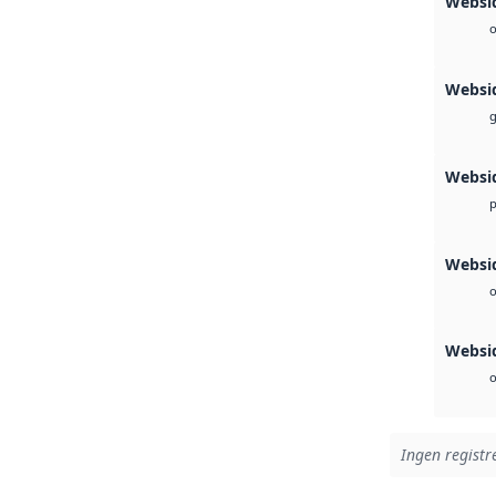
Websid
o
Websi
g
Websi
Websid
o
Websi
o
Ingen registre