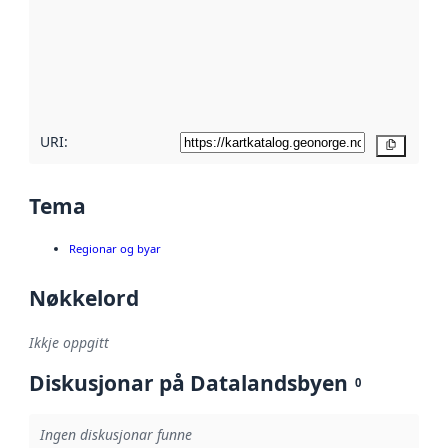
metadata.
Les meir om
metadatakvalitet
her
URI:
Kopier
Tema
Regionar og byar
Nøkkelord
Ikkje oppgitt
Diskusjonar på Datalandsbyen
0
Ingen diskusjonar funne