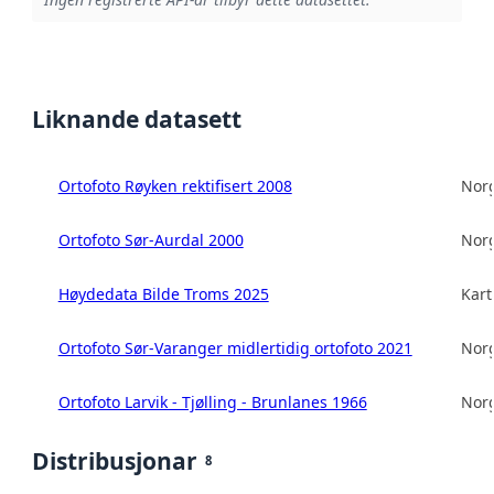
Liknande datasett
Ortofoto Røyken rektifisert 2008
Norg
Ortofoto Sør-Aurdal 2000
Norg
Høydedata Bilde Troms 2025
Kart
Ortofoto Sør-Varanger midlertidig ortofoto 2021
Norg
Ortofoto Larvik - Tjølling - Brunlanes 1966
Norg
Distribusjonar
8