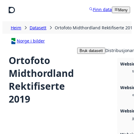
Hopp til hovudinnhald
Finn data
Meny
Heim
Datasett
Ortofoto Midthordland Rektifiserte 201
Norge i bilder
Distribusjonar
Bruk datasett
Ortofoto
Websi
Midthordland
t
Rektifiserte
Websi
2019
o
Websi
j