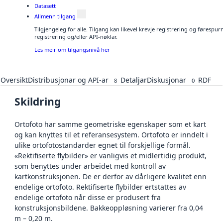
Datasett
Allmenn tilgang
Tilgjengeleg for alle. Tilgang kan likevel krevje registrering og førespu
registrering og/eller API-nøklar.
Les meir om tilgangsnivå her
Oversikt
Distribusjonar og API-ar
Detaljar
Diskusjonar
RDF
8
0
Skildring
Ortofoto har samme geometriske egenskaper som et kart
og kan knyttes til et referansesystem. Ortofoto er inndelt i
ulike ortofotostandarder egnet til forskjellige formål.
«Rektifiserte flybilder» er vanligvis et midlertidig produkt,
som benyttes under arbeidet med kontroll av
kartkonstruksjonen. De er derfor av dårligere kvalitet enn
endelige ortofoto. Rektifiserte flybilder ertstattes av
endelige ortofoto når disse er produsert fra
konstruksjonsbildene. Bakkeoppløsning varierer fra 0,04
m – 0,20 m.