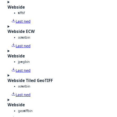
Webside
tiff
tif
Last ned
Webside ECW
octet
bin
Last ned
Webside
jpeg
bin
Last ned
Webside Tiled GeoTIFF
octet
bin
Last ned
Webside
geotiff
bin