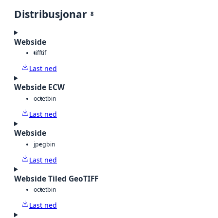
Distribusjonar
8
Webside
tiff
tif
Last ned
Webside ECW
octet
bin
Last ned
Webside
jpeg
bin
Last ned
Webside Tiled GeoTIFF
octet
bin
Last ned