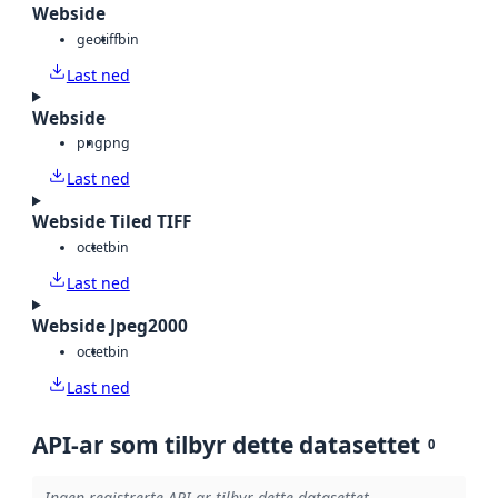
Webside
geotiff
bin
Last ned
Webside
png
png
Last ned
Webside Tiled TIFF
octet
bin
Last ned
Webside Jpeg2000
octet
bin
Last ned
API-ar som tilbyr dette datasettet
0
Ingen registrerte API-ar tilbyr dette datasettet.