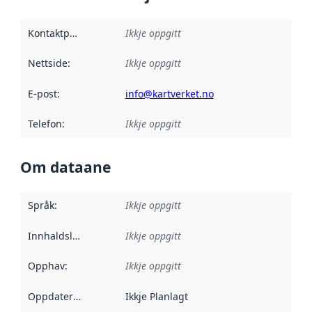
Kontaktpunkt
:
Ikkje oppgitt
Nettside
:
Ikkje oppgitt
E-post
:
info@kartverket.no
Telefon
:
Ikkje oppgitt
Om dataane
Språk
:
Ikkje oppgitt
Innhaldsleverandørar
Ikkje oppgitt
:
Opphav
:
Ikkje oppgitt
Oppdateringsfrekvens
Ikkje Planlagt
: