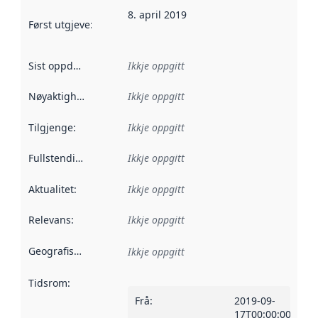
8. april 2019
Først utgjeve
:
Denne datoen seier når dataa i dette datasettet 
Sist oppdatert
:
Ikkje oppgitt
Nøyaktigheit
:
Ikkje oppgitt
Tilgjenge
:
Ikkje oppgitt
Fullstendigheit
:
Ikkje oppgitt
Aktualitet
:
Ikkje oppgitt
Relevans
:
Ikkje oppgitt
Geografisk område
:
Ikkje oppgitt
Tidsrom
:
Frå
:
2019-09-
17T00:00:00Z