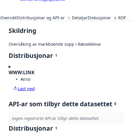
Oversikt
Distribusjonar og API-ar
Detaljar
Diskusjonar
RDF
1
0
Skildring
Overvåking av markboende sopp i Røssekleiva
Distribusjonar
1
WWW:LINK
zip
zip
Last ned
API-ar som tilbyr dette datasettet
0
Ingen registrerte API-ar tilbyr dette datasettet.
Distribusjonar
1