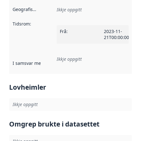
Geografisk område
:
Ikkje oppgitt
Tidsrom
:
Frå
:
2023-11-
21T00:00:00Z
Ikkje oppgitt
I samsvar med
:
Referanse til ei implementeringsregel eller an
Lovheimler
Ikkje oppgitt
Omgrep brukte i datasettet