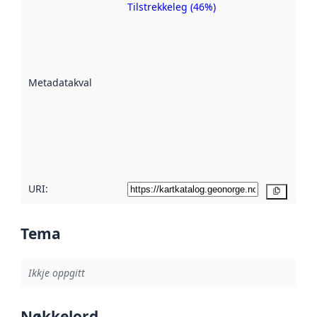
Tilstrekkeleg (46%)
Metadatakvalitet
er ein indikator
på kor godt
datasettene er
beskrive ved
Metadatakvalitet
:
hjelp av
metadata.
Les meir om
metadatakvalitet
her
URI:
Kopier
Tema
Ikkje oppgitt
Nøkkelord