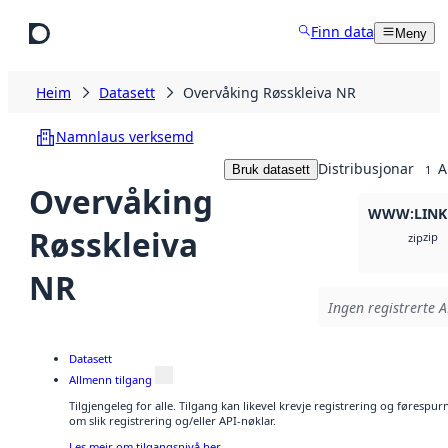
Hopp til hovudinnhald
Finn data
Meny
Heim
Datasett
Overvåking Røsskleiva NR
Namnlaus verksemd
Distribusjonar
A
Bruk datasett
1
Overvåking
WWW:LINK
Røsskleiva
zip
zip
NR
Ingen registrerte A
Datasett
Allmenn tilgang
Tilgjengeleg for alle. Tilgang kan likevel krevje registrering og føresp
om slik registrering og/eller API-nøklar.
Les meir om tilgangsnivå her