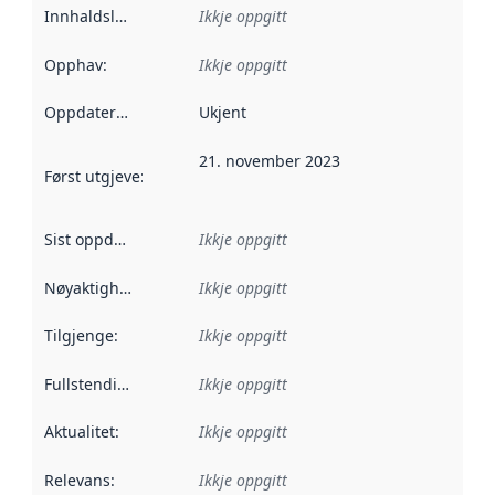
Innhaldsleverandørar
Ikkje oppgitt
:
Opphav
:
Ikkje oppgitt
Oppdateringsfrekvens
Ukjent
:
21. november 2023
Først utgjeve
:
Denne datoen seier når dataa i dette datasettet 
Sist oppdatert
:
Ikkje oppgitt
Nøyaktigheit
:
Ikkje oppgitt
Tilgjenge
:
Ikkje oppgitt
Fullstendigheit
:
Ikkje oppgitt
Aktualitet
:
Ikkje oppgitt
Relevans
:
Ikkje oppgitt