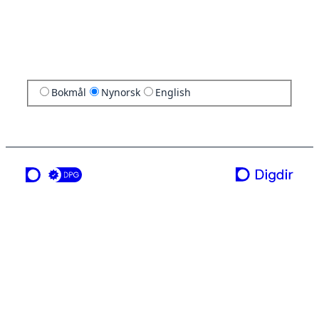
Bokmål
Nynorsk
English
ei teneste frå