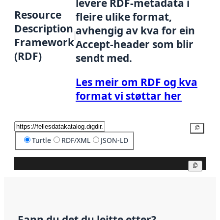
levere RDF-metadata i
Resource
fleire ulike format,
Description
avhengig av kva for ein
Framework
Accept-header som blir
(RDF)
sendt med.
Les meir om RDF og kva
format vi støttar her
Kopier
Turtle
RDF/XML
JSON-LD
Kopier
Fann du det du leitte etter?