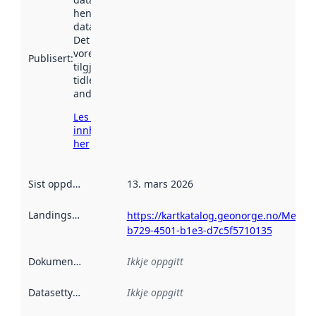
henta inn av
data.norge.no.
Det kan ha
vore
Publisert
:
tilgjengeleg
tidlegare
andre stader.
Les meir om
innhenting
her
Sist oppdatert
:
13. mars 2026
Landingsside
:
https://kartkatalog.geonorge.no/Metad
b729-4501-b1e3-d7c5f5710135
Dokumentasjon
:
Ikkje oppgitt
Datasettype
:
Ikkje oppgitt