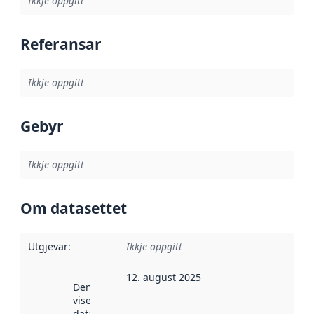
Ikkje oppgitt
Referansar
Ikkje oppgitt
Gebyr
Ikkje oppgitt
Om datasettet
Utgjevar
:
Ikkje oppgitt
12. august 2025
Denne datoen
viser når
datasettet vart