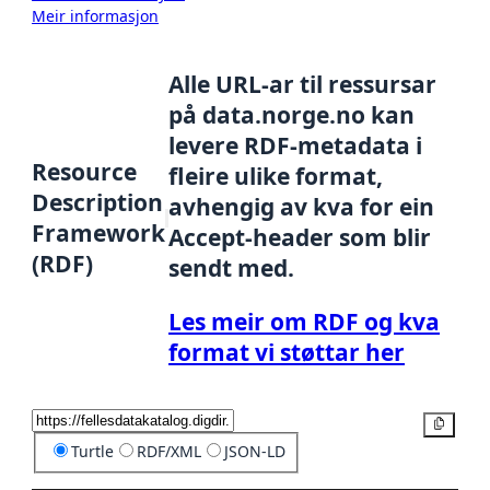
Meir informasjon
Alle URL-ar til ressursar
på data.norge.no kan
levere RDF-metadata i
Resource
fleire ulike format,
Description
avhengig av kva for ein
Framework
Accept-header som blir
(RDF)
sendt med.
Les meir om RDF og kva
format vi støttar her
Kopier
Turtle
RDF/XML
JSON-LD