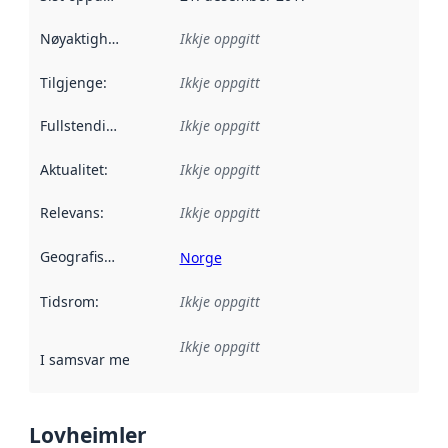
Nøyaktigheit
:
Ikkje oppgitt
Tilgjenge
:
Ikkje oppgitt
Fullstendigheit
:
Ikkje oppgitt
Aktualitet
:
Ikkje oppgitt
Relevans
:
Ikkje oppgitt
Geografisk område
:
Norge
Tidsrom
:
Ikkje oppgitt
Ikkje oppgitt
I samsvar med
:
Referanse til ei implementeringsregel eller an
Lovheimler