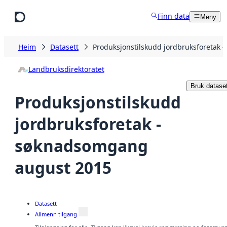
Hopp til hovudinnhald
Finn data
Meny
Heim
Datasett
Produksjonstilskudd jordbruksforetak
Landbruksdirektoratet
Bruk dataset
Produksjonstilskudd
jordbruksforetak -
søknadsomgang
august 2015
Datasett
Allmenn tilgang