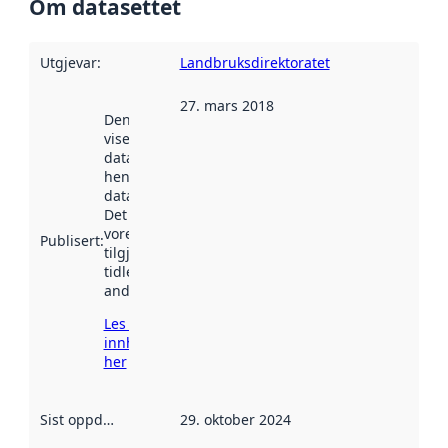
Om datasettet
Utgjevar
:
Landbruksdirektoratet
27. mars 2018
Denne datoen
viser når
datasettet vart
henta inn av
data.norge.no.
Det kan ha
vore
Publisert
:
tilgjengeleg
tidlegare
andre stader.
Les meir om
innhenting
her
Sist oppdatert
:
29. oktober 2024