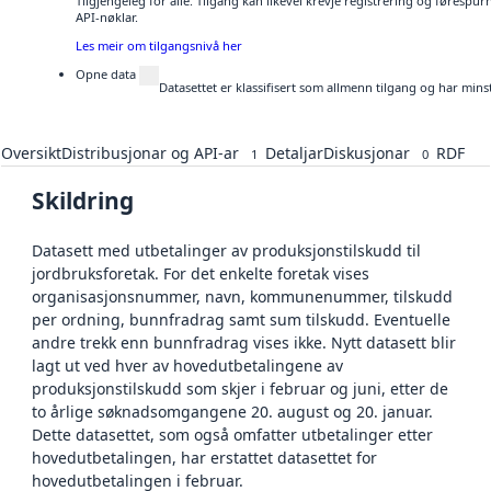
Tilgjengeleg for alle. Tilgang kan likevel krevje registrering og førespu
API-nøklar.
Les meir om tilgangsnivå her
Opne data
Datasettet er klassifisert som allmenn tilgang og har mins
Oversikt
Distribusjonar og API-ar
Detaljar
Diskusjonar
RDF
1
0
Skildring
Datasett med utbetalinger av produksjonstilskudd til
jordbruksforetak. For det enkelte foretak vises
organisasjonsnummer, navn, kommunenummer, tilskudd
per ordning, bunnfradrag samt sum tilskudd. Eventuelle
andre trekk enn bunnfradrag vises ikke. Nytt datasett blir
lagt ut ved hver av hovedutbetalingene av
produksjonstilskudd som skjer i februar og juni, etter de
to årlige søknadsomgangene 20. august og 20. januar.
Dette datasettet, som også omfatter utbetalinger etter
hovedutbetalingen, har erstattet datasettet for
hovedutbetalingen i februar.