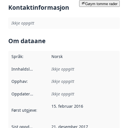
Gøym tomme rader
Kontaktinformasjon
Ikkje oppgitt
Om dataane
Språk
:
Norsk
Innhaldsleverandørar
Ikkje oppgitt
:
Opphav
:
Ikkje oppgitt
Oppdateringsfrekvens
Ikkje oppgitt
:
15. februar 2016
Først utgjeve
:
Denne datoen seier når dataa i dette datasettet 
Sist oppdatert
:
21. desember 2017