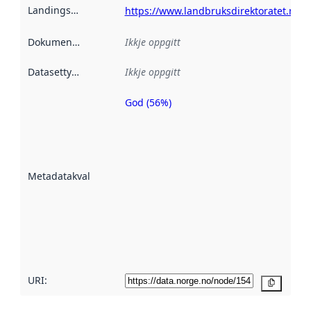
Landingsside
:
https://www.landbruksdirektoratet.no
Dokumentasjon
:
Ikkje oppgitt
Datasettype
:
Ikkje oppgitt
God (56%)
Metadatakvalitet
er ein indikator
på kor godt
datasettene er
beskrive ved
Metadatakvalitet
:
hjelp av
metadata.
Les meir om
metadatakvalitet
her
URI:
Kopier