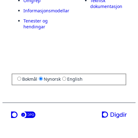
Omgrep
Teknisk
dokumentasjon
Informasjonsmodellar
Tenester og
hendingar
Bokmål
Nynorsk
English
ei teneste frå