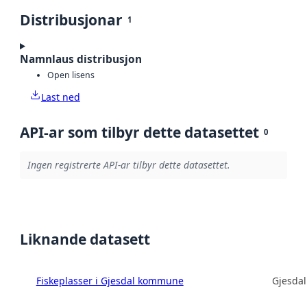
Distribusjonar
1
Namnlaus distribusjon
Open lisens
Last ned
API-ar som tilbyr dette datasettet
0
Ingen registrerte API-ar tilbyr dette datasettet.
Liknande datasett
Fiskeplasser i Gjesdal kommune
Gjesda