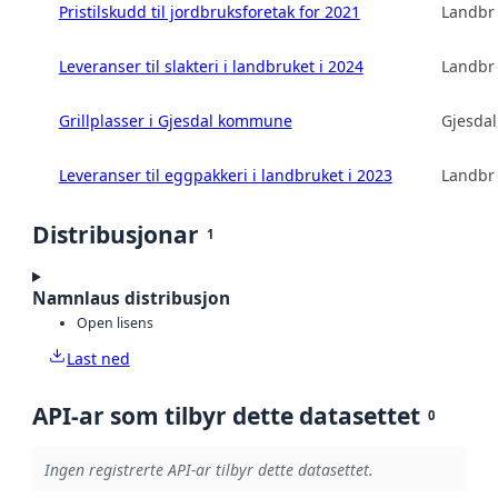
Pristilskudd til jordbruksforetak for 2021
Landbru
Leveranser til slakteri i landbruket i 2024
Landbru
Grillplasser i Gjesdal kommune
Gjesda
Leveranser til eggpakkeri i landbruket i 2023
Landbru
Distribusjonar
1
Namnlaus distribusjon
Open lisens
Last ned
API-ar som tilbyr dette datasettet
0
Ingen registrerte API-ar tilbyr dette datasettet.