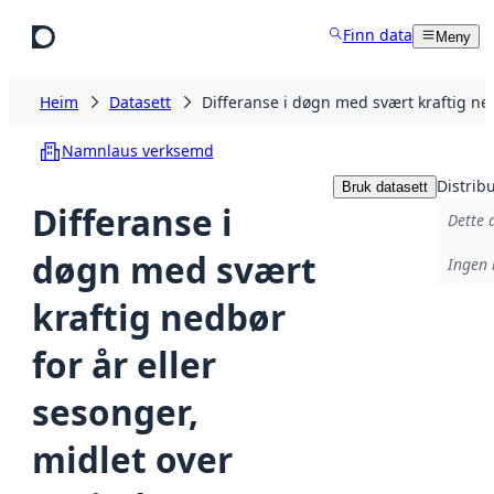
Hopp til hovudinnhald
Finn data
Meny
Heim
Datasett
Differanse i døgn med svært kraftig n
Namnlaus verksemd
Distrib
Bruk datasett
Differanse i
Dette 
døgn med svært
Ingen 
kraftig nedbør
for år eller
sesonger,
midlet over