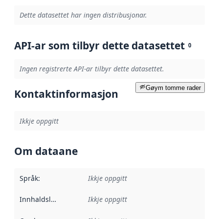
Dette datasettet har ingen distribusjonar.
API-ar som tilbyr dette datasettet
0
Ingen registrerte API-ar tilbyr dette datasettet.
Gøym tomme rader
Kontaktinformasjon
Ikkje oppgitt
Om dataane
Språk
:
Ikkje oppgitt
Innhaldsleverandørar
Ikkje oppgitt
: