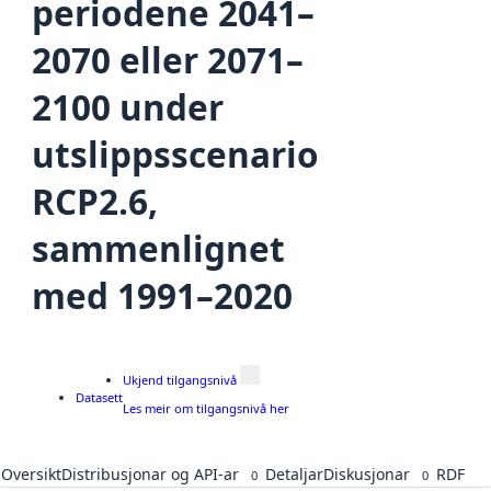
periodene 2041–
2070 eller 2071–
2100 under
utslippsscenario
RCP2.6,
sammenlignet
med 1991–2020
Ukjend tilgangsnivå
Datasett
Les meir om tilgangsnivå her
Oversikt
Distribusjonar og API-ar
Detaljar
Diskusjonar
RDF
0
0