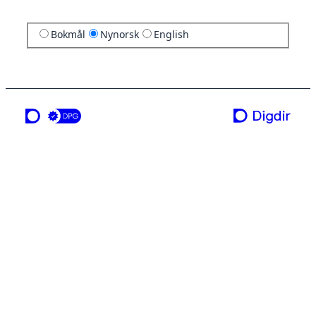
Bokmål
Nynorsk
English
ei teneste frå