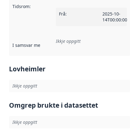
Tidsrom
:
Frå
:
2025-10-
14T00:00:00Z
Ikkje oppgitt
I samsvar med
:
Referanse til ei implementeringsregel eller an
Lovheimler
Ikkje oppgitt
Omgrep brukte i datasettet
Ikkje oppgitt