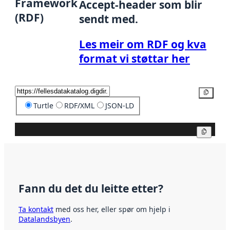
Framework
Accept-header som blir
(RDF)
sendt med.
Les meir om RDF og kva
format vi støttar her
Kopier
Turtle
RDF/XML
JSON-LD
Kopier
Fann du det du leitte etter?
Ta kontakt
med oss her, eller spør om hjelp i
Datalandsbyen
.