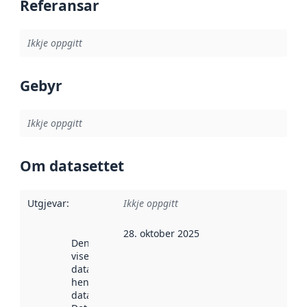
Referansar
Ikkje oppgitt
Gebyr
Ikkje oppgitt
Om datasettet
Utgjevar
:
Ikkje oppgitt
28. oktober 2025
Denne datoen
viser når
datasettet vart
henta inn av
data.norge.no.