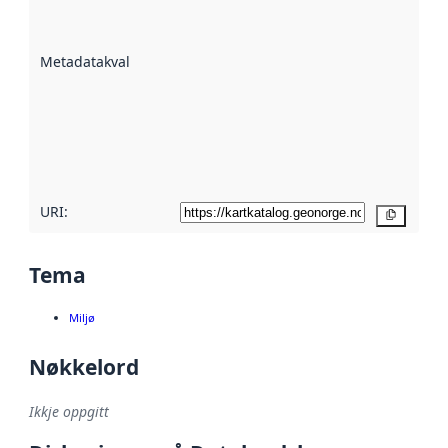
på kor godt
datasettene er
beskrive ved
Metadatakvalitet
:
hjelp av
metadata.
Les meir om
metadatakvalitet
her
URI:
Kopier
Tema
Miljø
Nøkkelord
Ikkje oppgitt