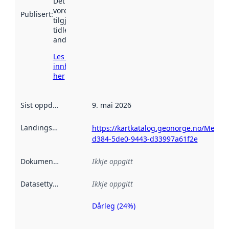
Det kan ha
vore
Publisert
:
tilgjengeleg
tidlegare
andre stader.
Les meir om
innhenting
her
Sist oppdatert
:
9. mai 2026
Landingsside
:
https://kartkatalog.geonorge.no/Metad
d384-5de0-9443-d33997a61f2e
Dokumentasjon
:
Ikkje oppgitt
Datasettype
:
Ikkje oppgitt
Dårleg (24%)
Metadatakvalitet
er ein indikator