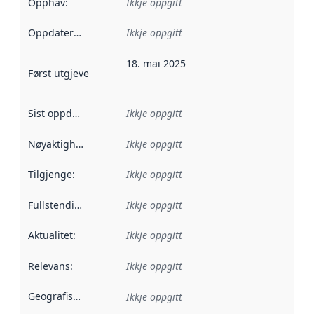
Opphav
:
Ikkje oppgitt
Oppdateringsfrekvens
Ikkje oppgitt
:
18. mai 2025
Først utgjeve
:
Denne datoen seier når dataa i dette datasettet 
Sist oppdatert
:
Ikkje oppgitt
Nøyaktigheit
:
Ikkje oppgitt
Tilgjenge
:
Ikkje oppgitt
Fullstendigheit
:
Ikkje oppgitt
Aktualitet
:
Ikkje oppgitt
Relevans
:
Ikkje oppgitt
Geografisk område
:
Ikkje oppgitt