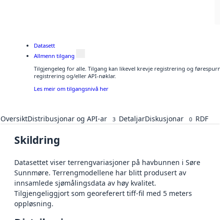
Datasett
Allmenn tilgang
Tilgjengeleg for alle. Tilgang kan likevel krevje registrering og førespu
registrering og/eller API-nøklar.
Les meir om tilgangsnivå her
Oversikt
Distribusjonar og API-ar
Detaljar
Diskusjonar
RDF
3
0
Skildring
Datasettet viser terrengvariasjoner på havbunnen i Søre
Sunnmøre. Terrengmodellene har blitt produsert av
innsamlede sjømålingsdata av høy kvalitet.
Tilgjengeliggjort som georeferert tiff-fil med 5 meters
oppløsning.