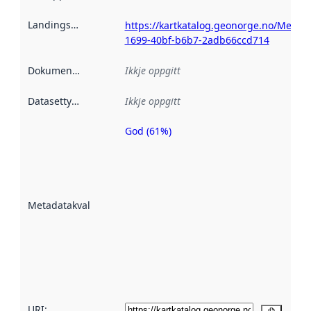
Landingsside
:
https://kartkatalog.geonorge.no/Metad
1699-40bf-b6b7-2adb66ccd714
Dokumentasjon
:
Ikkje oppgitt
Datasettype
:
Ikkje oppgitt
God (61%)
Metadatakvalitet
er ein indikator
på kor godt
datasettene er
beskrive ved
Metadatakvalitet
:
hjelp av
metadata.
Les meir om
metadatakvalitet
her
URI: