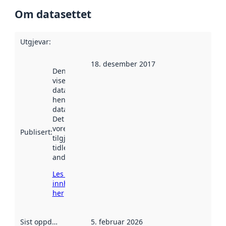
Om datasettet
Utgjevar
:
18. desember 2017
Denne datoen
viser når
datasettet vart
henta inn av
data.norge.no.
Det kan ha
vore
Publisert
:
tilgjengeleg
tidlegare
andre stader.
Les meir om
innhenting
her
Sist oppdatert
:
5. februar 2026