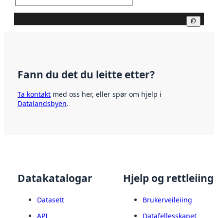
Kopier
Fann du det du leitte etter?
Ta kontakt
med oss her, eller spør om hjelp i
Datalandsbyen
.
Datakatalogar
Hjelp og rettleiing
Datasett
Brukerveileiing
API
Datafellesskapet