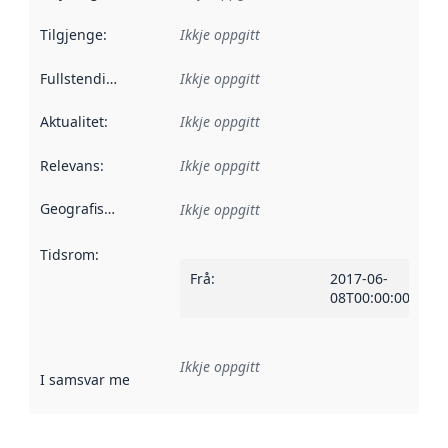
Tilgjenge
:
Ikkje oppgitt
Fullstendigheit
:
Ikkje oppgitt
Aktualitet
:
Ikkje oppgitt
Relevans
:
Ikkje oppgitt
Geografisk område
:
Ikkje oppgitt
Tidsrom
:
Frå
:
2017-06-
08T00:00:00Z
Ikkje oppgitt
I samsvar med
:
Referanse til ei implementeringsregel eller an