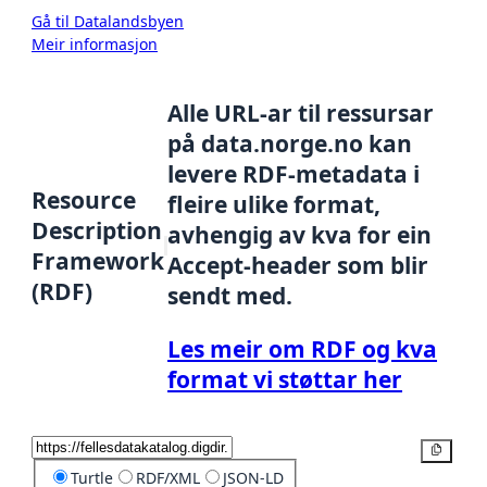
Gå til Datalandsbyen
Meir informasjon
Alle URL-ar til ressursar
på data.norge.no kan
levere RDF-metadata i
Resource
fleire ulike format,
Description
avhengig av kva for ein
Framework
Accept-header som blir
(RDF)
sendt med.
Les meir om RDF og kva
format vi støttar her
Kopier
Turtle
RDF/XML
JSON-LD