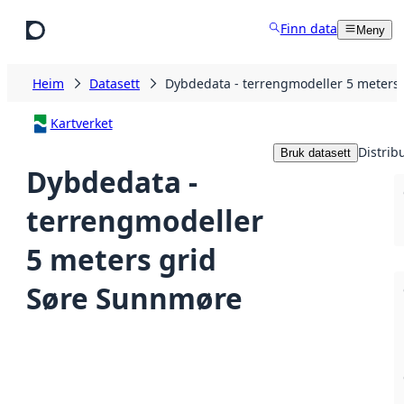
Hopp til hovudinnhald
Finn data
Meny
Heim
Datasett
Dybdedata - terrengmodeller 5 meters
Kartverket
Distrib
Bruk datasett
Dybdedata -
terrengmodeller
5 meters grid
Søre Sunnmøre