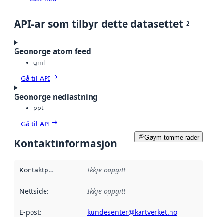
API-ar som tilbyr dette datasettet
2
Geonorge atom feed
gml
Gå til API
Geonorge nedlastning
ppt
Gå til API
Gøym tomme rader
Kontaktinformasjon
Kontaktpunkt
:
Ikkje oppgitt
Nettside
:
Ikkje oppgitt
E-post
:
kundesenter@kartverket.no