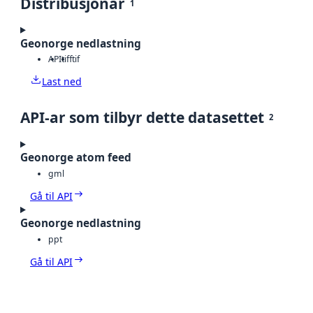
Distribusjonar
1
Geonorge nedlastning
API
tiff
tif
Last ned
API-ar som tilbyr dette datasettet
2
Geonorge atom feed
gml
Gå til API
Geonorge nedlastning
ppt
Gå til API