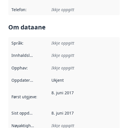
Telefon
:
Ikkje oppgitt
Om dataane
Språk
:
Ikkje oppgitt
Innhaldsleverandørar
Ikkje oppgitt
:
Opphav
:
Ikkje oppgitt
Oppdateringsfrekvens
Ukjent
:
8. juni 2017
Først utgjeve
:
Denne datoen seier når dataa i dette datasettet 
Sist oppdatert
:
8. juni 2017
Nøyaktigheit
:
Ikkje oppgitt