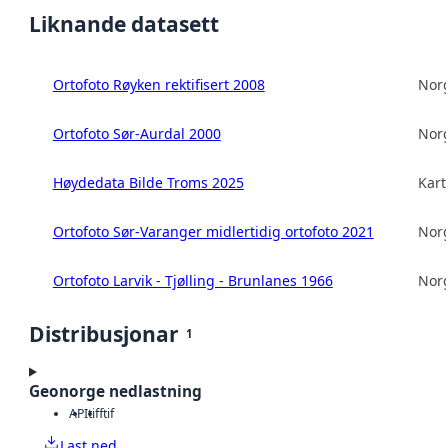
Liknande datasett
Ortofoto Røyken rektifisert 2008
Norg
Ortofoto Sør-Aurdal 2000
Norg
Høydedata Bilde Troms 2025
Kart
Ortofoto Sør-Varanger midlertidig ortofoto 2021
Norg
Ortofoto Larvik - Tjølling - Brunlanes 1966
Norg
Distribusjonar
1
Geonorge nedlastning
API
tiff
tif
Last ned