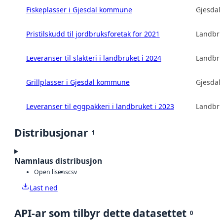
Fiskeplasser i Gjesdal kommune
Gjesda
Pristilskudd til jordbruksforetak for 2021
Landbru
Leveranser til slakteri i landbruket i 2024
Landbru
Grillplasser i Gjesdal kommune
Gjesda
Leveranser til eggpakkeri i landbruket i 2023
Landbru
Distribusjonar
1
Namnlaus distribusjon
Open lisens
csv
Last ned
API-ar som tilbyr dette datasettet
0