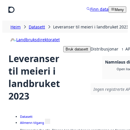
Hopp til hovudinnhald
Finn data
Meny
Heim
Datasett
Leveranser til meieri i landbruket 2023
Landbruksdirektoratet
Distribusjonar
AP
Bruk datasett
1
Leveranser
Namnlaus di
til meieri i
Open lis
landbruket
Ingen registrerte AP
2023
Datasett
Allmenn tilgang