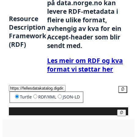
på data.norge.no kan
levere RDF-metadata i
Resource
fleire ulike format,
Description
avhengig av kva for ein
Framework
Accept-header som blir
(RDF)
sendt med.
Les meir om RDF og kva
format vi støttar her
Kopier
Turtle
RDF/XML
JSON-LD
Kopier