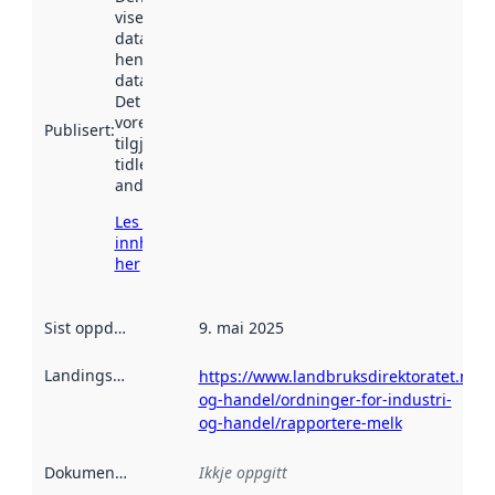
viser når
datasettet vart
henta inn av
data.norge.no.
Det kan ha
vore
Publisert
:
tilgjengeleg
tidlegare
andre stader.
Les meir om
innhenting
her
Sist oppdatert
:
9. mai 2025
Landingsside
:
https://www.landbruksdirektoratet.no/n
og-handel/ordninger-for-industri-
og-handel/rapportere-melk
Dokumentasjon
:
Ikkje oppgitt