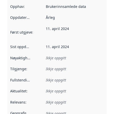
Opphav
:
Brukerinnsamlede data
Oppdateringsfrekvens
Årleg
:
11. april 2024
Først utgjeve
:
Denne datoen seier når dataa i dette datasettet 
Sist oppdatert
:
11. april 2024
Nøyaktigheit
:
Ikkje oppgitt
Tilgjenge
:
Ikkje oppgitt
Fullstendigheit
:
Ikkje oppgitt
Aktualitet
:
Ikkje oppgitt
Relevans
:
Ikkje oppgitt
Geografisk område
:
Ikkje oppgitt