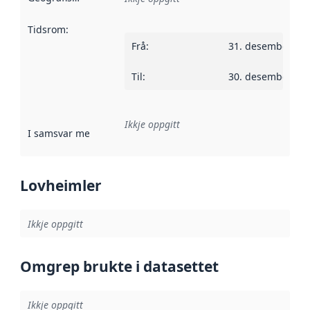
Tidsrom
:
Frå
:
31. desember 20
Til
:
30. desember 20
Ikkje oppgitt
I samsvar med
:
Referanse til ei implementeringsregel eller an
Lovheimler
Ikkje oppgitt
Omgrep brukte i datasettet
Ikkje oppgitt