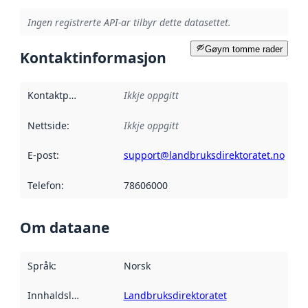
Ingen registrerte API-ar tilbyr dette datasettet.
Gøym tomme rader
Kontaktinformasjon
Kontaktpunkt
:
Ikkje oppgitt
Nettside
:
Ikkje oppgitt
E-post
:
support@landbruksdirektoratet.no
Telefon
:
78606000
Om dataane
Språk
:
Norsk
Innhaldsleverandørar
Landbruksdirektoratet
: