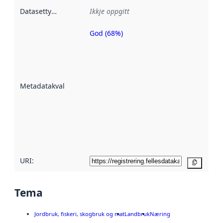
Datasettype
:
Ikkje oppgitt
God (68%)
Metadatakvalitet
er ein indikator
på kor godt
datasettene er
beskrive ved
Metadatakvalitet
:
hjelp av
metadata.
Les meir om
metadatakvalitet
her
URI:
Kopier
Tema
Jordbruk, fiskeri, skogbruk og mat
Landbruk
Næring