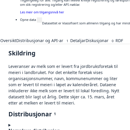
Tilgjengeleg for alle. Tilgang kan likevel krevje registrering og føresp
om slik registrering og/eller API-nøklar.
Les meir om tilgangsnivå her
Opne data
Datasettet er klassifisert som allmenn tilgang og har mins
Oversikt
Distribusjonar og API-ar
Detaljar
Diskusjonar
RDF
1
0
Skildring
Leveranser av melk som er levert fra jordbruksforetak til
meieri i landbruket. For det enkelte foretak vises
organisasjonsnummer, navn, kommunenummer og liter
som er levert til meieri i løpet av kalenderåret. Dataene
inkluderer ikke melk som er levert til lokal foredling. Nytt
datasett blir lagt ut årlig. Dette skjer ca. 15. mars, året
etter at melken er levert til meieri.
Distribusjonar
1