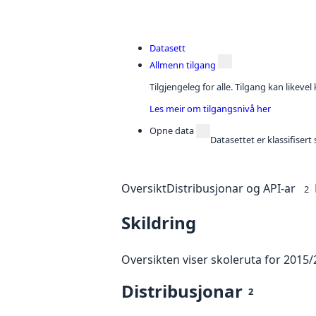
Datasett
Allmenn tilgang
Tilgjengeleg for alle. Tilgang kan likeve
Les meir om tilgangsnivå her
Opne data
Datasettet er klassifiser
Oversikt
Distribusjonar og API-ar
2
Skildring
Oversikten viser skoleruta for 201
Distribusjonar
2