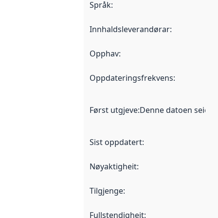
Språk
:
Innhaldsleverandørar
:
Opphav
:
Oppdateringsfrekvens
:
Først utgjeve
:
Denne datoen seier nå
Sist oppdatert
:
Nøyaktigheit
:
Tilgjenge
:
Fullstendigheit
: