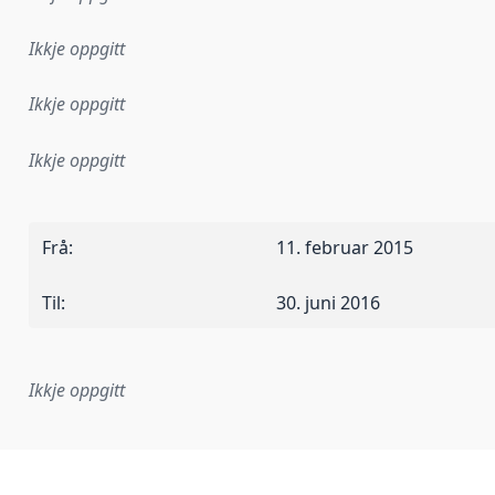
Ikkje oppgitt
Ikkje oppgitt
Ikkje oppgitt
Frå
:
11. februar 2015
Til
:
30. juni 2016
Ikkje oppgitt
lementeringsregel eller anna spesifikasjon som ligg til grun