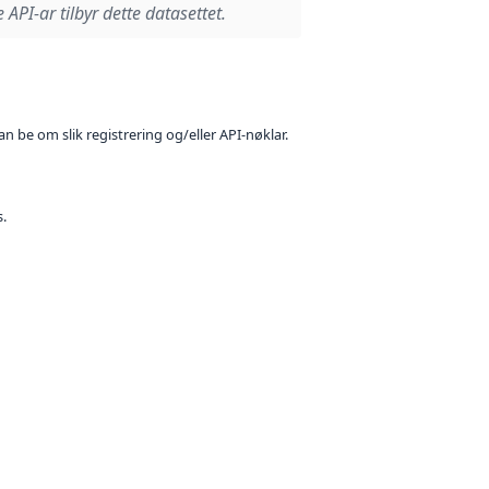
 API-ar tilbyr dette datasettet.
n be om slik registrering og/eller API-nøklar.
s.