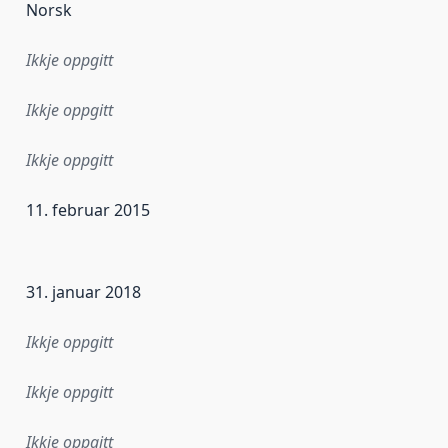
Norsk
Ikkje oppgitt
Ikkje oppgitt
Ikkje oppgitt
11. februar 2015
r dataa i dette datasettet først blei utgitt. Det kan ha skje
31. januar 2018
Ikkje oppgitt
Ikkje oppgitt
Ikkje oppgitt