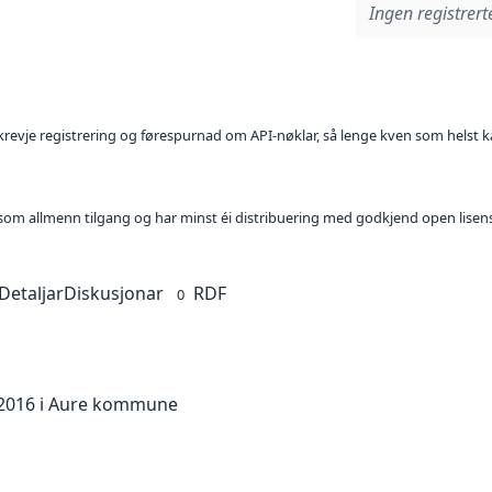
Ingen registrerte
l krevje registrering og førespurnad om API-nøklar, så lenge kven som helst ka
t som allmenn tilgang og har minst éi distribuering med godkjend open lisen
Detaljar
Diskusjonar
RDF
0
5/2016 i Aure kommune