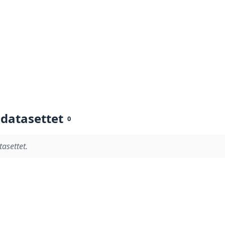
 datasettet
0
tasettet.