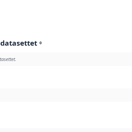
 datasettet
0
tasettet.