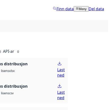
Finn data
Del data
Meny
API-ar
2
0
 distribusjon
Last
xlsx
lisens
ned
 distribusjon
Last
csv
lisens
ned