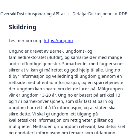
Oversikt
Distribusjonar og API-ar
Detaljar
Diskusjonar
RDF
0
0
Skildring
Les mer om ung:
https://ung.no
Ung.no er drevet av Barne-, ungdoms- og
familiedirektoratet (Bufdir), og samarbeider med mange
andre offentlige tjenester. Samarbeidet med fagpersoner
sikrer at vi kan gi målrettet og god hjelp til alle. Ung.no
tilbyr informasjon og veiledning til ungdom gjennom en
nettside med offentlig informasjon, og en spørretjeneste
der ungdom kan spørre om det de lurer på. Målgruppen
vår er ungdom 13-20 år. Ung.no er basert på artikkel 13
og 17 i barnekonvensjonen, som slår fast at barn og
ungdom har rett til å få informasjon, og at staten skal
sikre dette. Vi skal gi ungdom lett tilgang på
kvalitetssikret informasjon om rettigheter, plikter og
muligheter. Nettsiden gir ungdom relevant, kvalitetssikret
og oppdatert informasjon om temaer som utdanning,