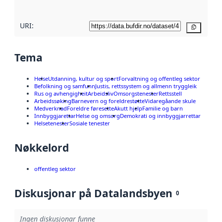
URI:
Kopier
Tema
Helse
Utdanning, kultur og sport
Forvaltning og offentleg sektor
Befolkning og samfunn
Justis, rettssystem og allmenn tryggleik
Rus og avhengigheit
Arbeidsliv
Omsorgstenester
Rettsstell
Arbeidssøking
Barnevern og foreldrestøtte
Vidaregåande skule
Medverknad
Foreldre føresette
Akutt hjelp
Familie og barn
Innbyggjarettar
Helse og omsorg
Demokrati og innbyggjarrettar
Helsetenester
Sosiale tenester
Nøkkelord
offentleg sektor
Diskusjonar på Datalandsbyen
0
Ingen diskusjonar funne