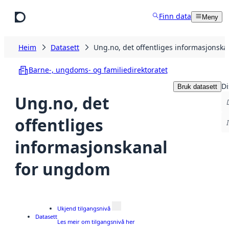
Hopp til hovudinnhald
Finn data
Meny
Heim
Datasett
Ung.no, det offentliges informasjonsk
Barne-, ungdoms- og familiedirektoratet
Di
Bruk datasett
Ung.no, det
offentliges
informasjonskanal
for ungdom
Ukjend tilgangsnivå
Datasett
Les meir om tilgangsnivå her