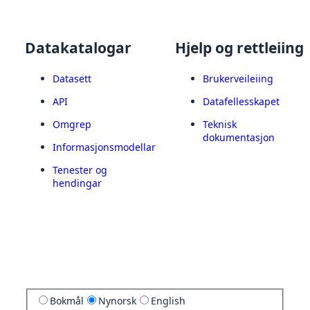
Datakatalogar
Hjelp og rettleiing
Datasett
Brukerveileiing
API
Datafellesskapet
Omgrep
Teknisk
dokumentasjon
Informasjonsmodellar
Tenester og
hendingar
Bokmål
Nynorsk
English