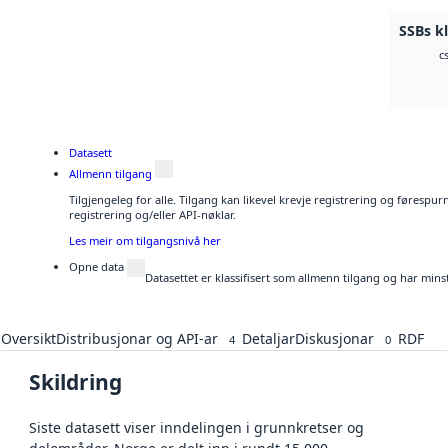
SSBs kl
c
Datasett
Allmenn tilgang
Tilgjengeleg for alle. Tilgang kan likevel krevje registrering og førespu
registrering og/eller API-nøklar.
Les meir om tilgangsnivå her
Opne data
Datasettet er klassifisert som allmenn tilgang og har mins
Oversikt
Distribusjonar og API-ar
Detaljar
Diskusjonar
RDF
4
0
Skildring
Siste datasett viser inndelingen i grunnkretser og