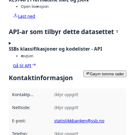
Open lisens
json
Last ned
API-ar som tilbyr dette datasettet
1
SSBs klassifikasjoner og kodelister - API
csv
json
Gå til API
Gøym tomme rader
Kontaktinformasjon
Kontaktpunkt
:
Ikkje oppgitt
Nettside
:
Ikkje oppgitt
E-post
:
statistikkbanken@ssb.no
Telefon
:
Ikkje oppgitt