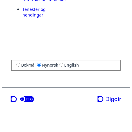
Tenester og
hendingar
Bokmål
Nynorsk
English
ei teneste frå