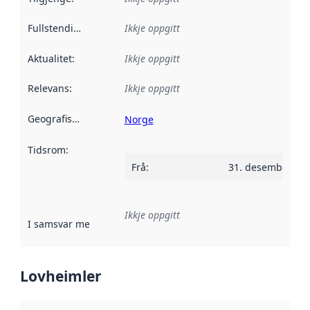
Fullstendigheit
:
Ikkje oppgitt
Aktualitet
:
Ikkje oppgitt
Relevans
:
Ikkje oppgitt
Geografisk område
:
Norge
Tidsrom
:
Frå
:
31. desember 20
Ikkje oppgitt
I samsvar med
:
Referanse til ei implementeringsregel eller an
Lovheimler