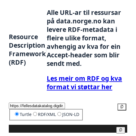
Alle URL-ar til ressursar
på data.norge.no kan
levere RDF-metadata i
Resource
fleire ulike format,
Description
avhengig av kva for ein
Framework
Accept-header som blir
(RDF)
sendt med.
Les meir om RDF og kva
format vi støttar her
Kopier
Turtle
RDF/XML
JSON-LD
Kopier