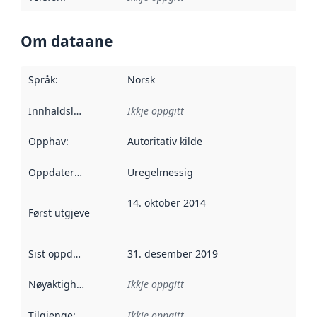
Om dataane
Språk
:
Norsk
Innhaldsleverandørar
Ikkje oppgitt
:
Opphav
:
Autoritativ kilde
Oppdateringsfrekvens
Uregelmessig
:
14. oktober 2014
Først utgjeve
:
Denne datoen seier når dataa i dette datasettet 
Sist oppdatert
:
31. desember 2019
Nøyaktigheit
:
Ikkje oppgitt
Tilgjenge
:
Ikkje oppgitt