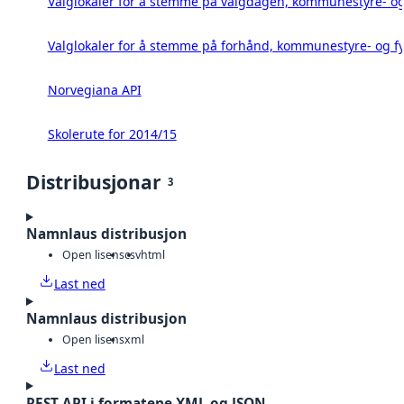
Valglokaler for å stemme på valgdagen, kommunestyre- og 
Valglokaler for å stemme på forhånd, kommunestyre- og fy
Norvegiana API
Skolerute for 2014/15
Distribusjonar
3
Namnlaus distribusjon
Open lisens
csv
html
Last ned
Namnlaus distribusjon
Open lisens
xml
Last ned
REST-API i formatene XML og JSON