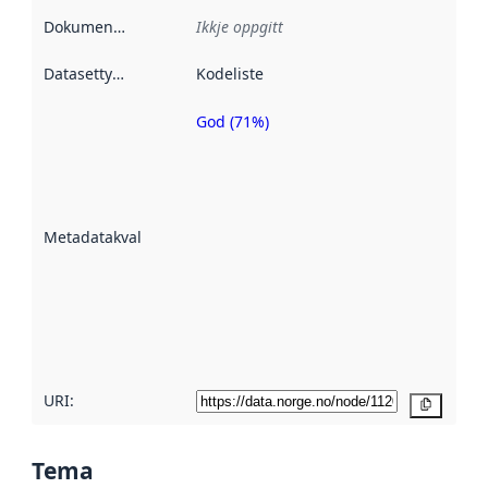
Dokumentasjon
:
Ikkje oppgitt
Datasettype
:
Kodeliste
God (71%)
Metadatakvalitet
er ein indikator
på kor godt
datasettene er
beskrive ved
Metadatakvalitet
:
hjelp av
metadata.
Les meir om
metadatakvalitet
her
URI:
Kopier
Tema