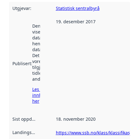
Utgjevar
:
Statistisk sentralbyrå
19. desember 2017
Denne datoen
viser når
datasettet vart
henta inn av
data.norge.no.
Det kan ha
vore
Publisert
:
tilgjengeleg
tidlegare
andre stader.
Les meir om
innhenting
her
Sist oppdatert
:
18. november 2020
Landingsside
:
https://www.ssb.no/klass/klassifikasjone