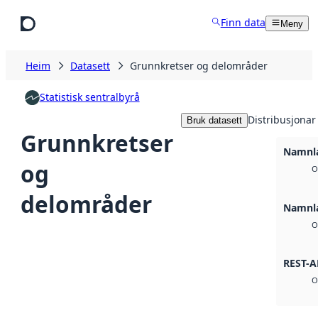
Hopp til hovudinnhald
Finn data
Meny
Heim
Datasett
Grunnkretser og delområder
Statistisk sentralbyrå
Distribusjonar
Bruk datasett
Grunnkretser
Namnla
og
O
delområder
Namnla
O
REST-A
O