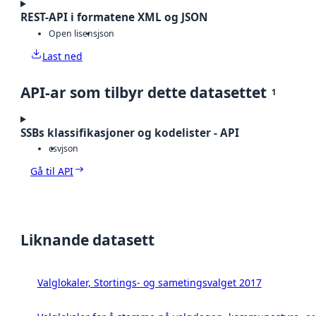
REST-API i formatene XML og JSON
Open lisens
json
Last ned
API-ar som tilbyr dette datasettet
1
SSBs klassifikasjoner og kodelister - API
csv
json
Gå til API
Liknande datasett
Valglokaler, Stortings- og sametingsvalget 2017