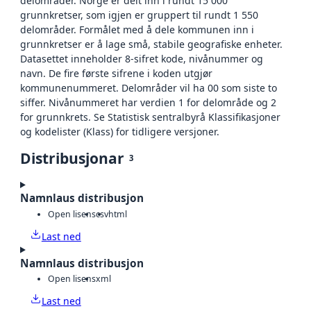
delområder. Norge er delt inn i rundt 15 000
grunnkretser, som igjen er gruppert til rundt 1 550
delområder. Formålet med å dele kommunen inn i
grunnkretser er å lage små, stabile geografiske enheter.
Datasettet inneholder 8-sifret kode, nivånummer og
navn. De fire første sifrene i koden utgjør
kommunenummeret. Delområder vil ha 00 som siste to
siffer. Nivånummeret har verdien 1 for delområde og 2
for grunnkrets. Se Statistisk sentralbyrå Klassifikasjoner
og kodelister (Klass) for tidligere versjoner.
Distribusjonar
3
Namnlaus distribusjon
Open lisens
csv
html
Last ned
Namnlaus distribusjon
Open lisens
xml
Last ned