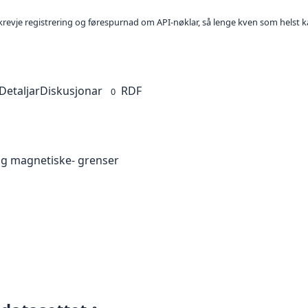
l krevje registrering og førespurnad om API-nøklar, så lenge kven som helst ka
Detaljar
Diskusjonar
RDF
0
og magnetiske- grenser