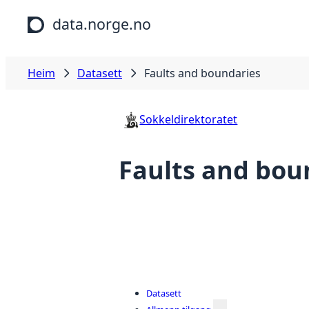
Hopp til hovudinnhald
data.norge.no
Heim
Datasett
Faults and boundaries
Sokkeldirektoratet
Faults and bou
Datasett