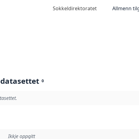
Sokkeldirektoratet
Allmenn ti
 datasettet
0
tasettet.
Ikkje oppgitt