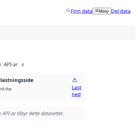
Finn data
Del data
Meny
API-ar
1
0
lastningsside
Last
nd.shp
ned
 API-ar tilbyr dette datasettet.