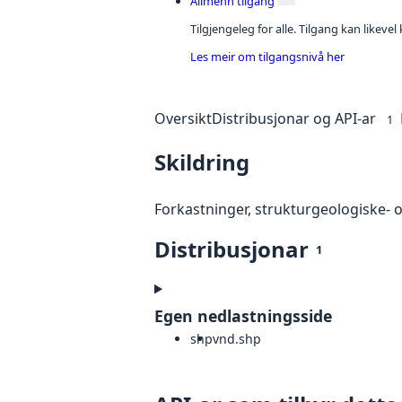
Allmenn tilgang
Tilgjengeleg for alle. Tilgang kan likeve
Les meir om tilgangsnivå her
Oversikt
Distribusjonar og API-ar
1
Skildring
Forkastninger, strukturgeologiske- 
Distribusjonar
1
Egen nedlastningsside
shp
vnd.shp