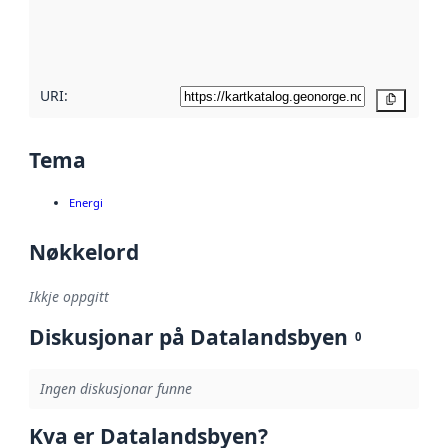
Les meir om
metadatakvalitet
her
URI:
Kopier
Tema
Energi
Nøkkelord
Ikkje oppgitt
Diskusjonar på Datalandsbyen
0
Ingen diskusjonar funne
Kva er Datalandsbyen?