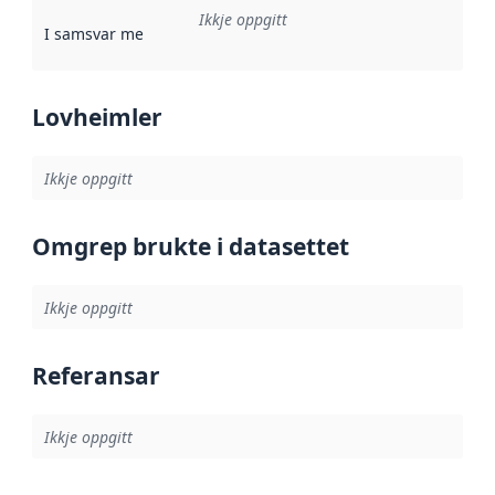
Ikkje oppgitt
I samsvar med
:
Referanse til ei implementeringsregel eller an
Lovheimler
Ikkje oppgitt
Omgrep brukte i datasettet
Ikkje oppgitt
Referansar
Ikkje oppgitt