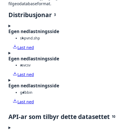
filgeodatabaseformat.
Distribusjonar
3
Egen nedlastningsside
shp
vnd.shp
Last ned
Egen nedlastningsside
csv
csv
Last ned
Egen nedlastningsside
gdb
bin
Last ned
API-ar som tilbyr dette datasettet
10