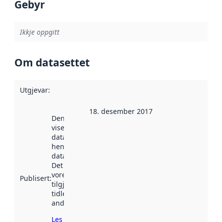
Gebyr
Ikkje oppgitt
Om datasettet
Utgjevar
:
18. desember 2017
Denne datoen
viser når
datasettet vart
henta inn av
data.norge.no.
Det kan ha
vore
Publisert
:
tilgjengeleg
tidlegare
andre stader.
Les meir om