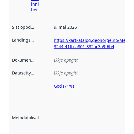
innhenting
her
Sist oppdatert
:
9. mai 2026
Landingsside
:
https://kartkatalog.geonorge.no/Metad
3244-41fb-a801-332ac3a9f6b4
Dokumentasjon
:
Ikkje oppgitt
Datasettype
:
Ikkje oppgitt
God (71%)
Metadatakvalitet
er ein indikator
på kor godt
datasettene er
beskrive ved
Metadatakvalitet
:
hjelp av
metadata.