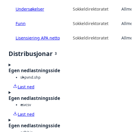
Undersøkelser
Sokkeldirektoratet
Allme
Funn
Sokkeldirektoratet
Allme
Lisensiering APA netto
Sokkeldirektoratet
Allme
Distribusjonar
3
Egen nedlastningsside
shp
vnd.shp
Last ned
Egen nedlastningsside
csv
csv
Last ned
Egen nedlastningsside