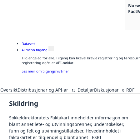
Norwe
FactM
Datasett
Allmenn tilgang
Tilgjengeleg for alle. Tilgang kan likevel krevje registrering og førespu
registrering og/eller API-nøklar.
Les meir om tilgangsnivå her
Oversikt
Distribusjonar og API-ar
Detaljar
Diskusjonar
RDF
13
0
Skildring
Sokkeldirektoratets Faktakart inneholder informasjon om
blant annet lete- og utvinningsbrønner, undersøkelser,
funn og felt og utvinningstillatelser. Hovedinnholdet i
faktakartet er tilgjengelig blant annet i ESRI