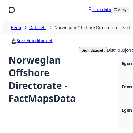
Hopp til hovudinnhald
Finn data
Meny
Heim
Datasett
Norwegian Offshore Directorate - Fac
Sokkeldirektoratet
Distribusjon
Bruk datasett
Norwegian
Egen 
Offshore
Directorate -
Egen 
FactMapsData
Egen 