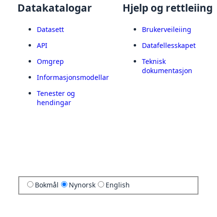
Datakatalogar
Hjelp og rettleiing
Datasett
Brukerveileiing
API
Datafellesskapet
Omgrep
Teknisk
dokumentasjon
Informasjonsmodellar
Tenester og
hendingar
Bokmål
Nynorsk
English