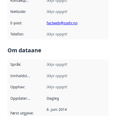
Kontaktpunkt
:
Ikkje oppgitt
Nettside
:
Ikkje oppgitt
E-post
:
factweb@sodir.no
Telefon
:
Ikkje oppgitt
Om dataane
Språk
:
Ikkje oppgitt
Innhaldsleverandørar
Ikkje oppgitt
:
Opphav
:
Ikkje oppgitt
Oppdateringsfrekvens
Dagleg
:
6. juni 2014
Først utgjeve
:
Denne datoen seier når dataa i dette datasettet 