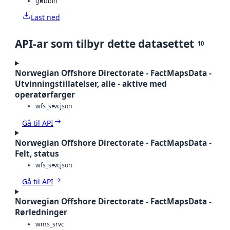
gdb
bin
Last ned
API-ar som tilbyr dette datasettet
10
Norwegian Offshore Directorate - FactMapsData -
Utvinningstillatelser, alle - aktive med
operatørfarger
wfs_srvc
json
Gå til API
Norwegian Offshore Directorate - FactMapsData -
Felt, status
wfs_srvc
json
Gå til API
Norwegian Offshore Directorate - FactMapsData -
Rørledninger
wms_srvc