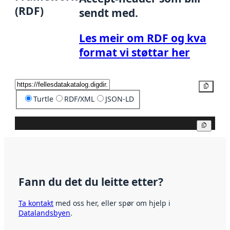
(RDF)
sendt med.
Les meir om RDF og kva
format vi støttar her
Kopier
Turtle
RDF/XML
JSON-LD
Kopier
Fann du det du leitte etter?
Ta kontakt
med oss her, eller spør om hjelp i
Datalandsbyen
.