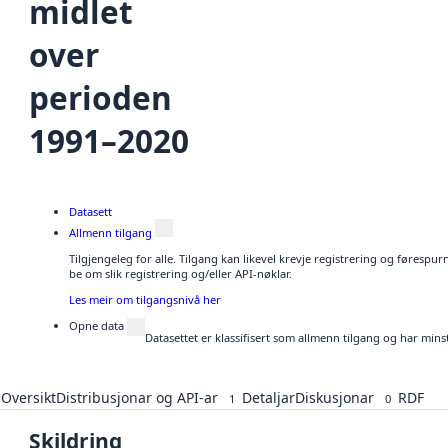
midlet
over
perioden
1991–2020
Datasett
Allmenn tilgang
Tilgjengeleg for alle. Tilgang kan likevel krevje registrering og førespu
be om slik registrering og/eller API-nøklar.
Les meir om tilgangsnivå her
Opne data
Datasettet er klassifisert som allmenn tilgang og har mins
Oversikt
Distribusjonar og API-ar
Detaljar
Diskusjonar
RDF
1
0
Skildring