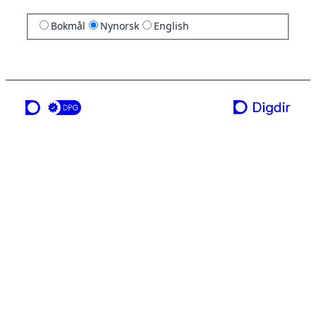
Bokmål
Nynorsk
English
ei teneste frå