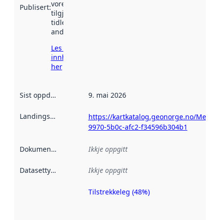
vore
Publisert
:
tilgjengeleg
tidlegare
andre stader.
Les meir om
innhenting
her
Sist oppdatert
:
9. mai 2026
Landingsside
:
https://kartkatalog.geonorge.no/Metad
9970-5b0c-afc2-f34596b304b1
Dokumentasjon
:
Ikkje oppgitt
Datasettype
:
Ikkje oppgitt
Tilstrekkeleg (48%)
Metadatakvalitet
er ein indikator
på kor godt