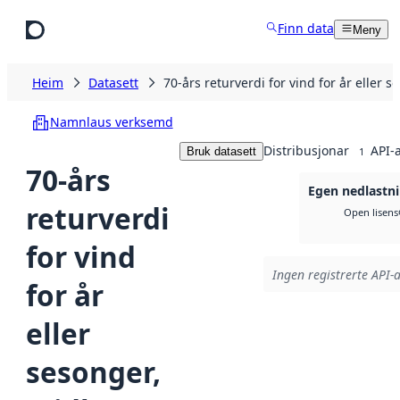
Hopp til hovudinnhald
Finn data
Meny
Heim
Datasett
70-års returverdi for vind for år eller
Namnlaus verksemd
Distribusjonar
API-
Bruk datasett
1
70-års
Egen nedlastn
returverdi
Open lisens
for vind
Ingen registrerte API-a
for år
eller
sesonger,