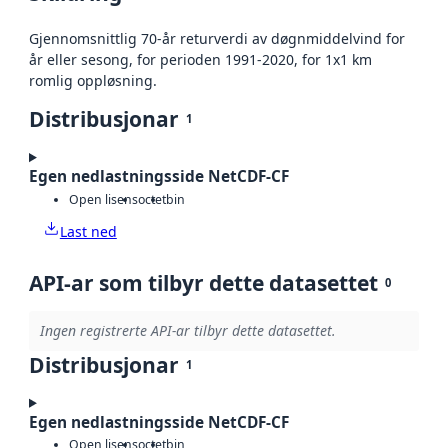
Gjennomsnittlig 70-år returverdi av døgnmiddelvind for
år eller sesong, for perioden 1991-2020, for 1x1 km
romlig oppløsning.
Distribusjonar
1
Egen nedlastningsside NetCDF-CF
Open lisens
octet
bin
Last ned
API-ar som tilbyr dette datasettet
0
Ingen registrerte API-ar tilbyr dette datasettet.
Distribusjonar
1
Egen nedlastningsside NetCDF-CF
Open lisens
octet
bin