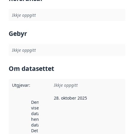
Ikkje oppgitt
Gebyr
Ikkje oppgitt
Om datasettet
Utgjevar
:
Ikkje oppgitt
28. oktober 2025
Denne datoen
viser når
datasettet vart
henta inn av
data.norge.no.
Det kan ha