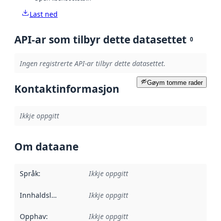
Last ned
API-ar som tilbyr dette datasettet
0
Ingen registrerte API-ar tilbyr dette datasettet.
Gøym tomme rader
Kontaktinformasjon
Ikkje oppgitt
Om dataane
Språk
:
Ikkje oppgitt
Innhaldsleverandørar
Ikkje oppgitt
:
Opphav
:
Ikkje oppgitt