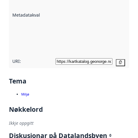
datasettene er
beskrive ved
Metadatakvalitet
:
hjelp av
metadata.
Les meir om
metadatakvalitet
her
URI:
Kopier
Tema
Miljø
Nøkkelord
Ikkje oppgitt
Diskusjonar på Datalandsbyen
0