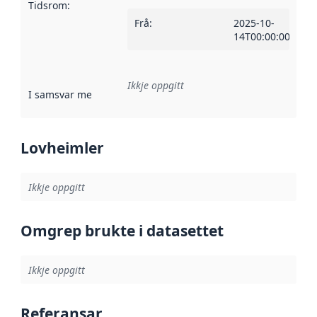
Tidsrom
:
Frå
:
2025-10-
14T00:00:00Z
Ikkje oppgitt
I samsvar med
:
Referanse til ei implementeringsregel eller an
Lovheimler
Ikkje oppgitt
Omgrep brukte i datasettet
Ikkje oppgitt
Referansar