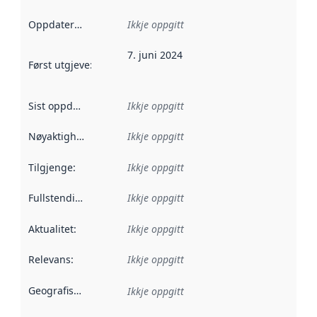
Oppdateringsfrekvens
Ikkje oppgitt
:
7. juni 2024
Først utgjeve
:
Denne datoen seier når dataa i dette datasettet 
Sist oppdatert
:
Ikkje oppgitt
Nøyaktigheit
:
Ikkje oppgitt
Tilgjenge
:
Ikkje oppgitt
Fullstendigheit
:
Ikkje oppgitt
Aktualitet
:
Ikkje oppgitt
Relevans
:
Ikkje oppgitt
Geografisk område
:
Ikkje oppgitt