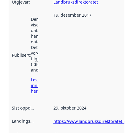
Utgjevar
:
Landbruksdirektoratet
19. desember 2017
Denne datoen
viser når
datasettet vart
henta inn av
data.norge.no.
Det kan ha
vore
Publisert
:
tilgjengeleg
tidlegare
andre stader.
Les meir om
innhenting
her
Sist oppdatert
:
29. oktober 2024
Landingsside
:
https://www.landbruksdirektoratet.no