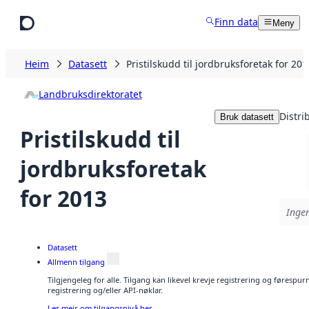
Hopp til hovudinnhald
Finn data
Meny
Heim
Datasett
Pristilskudd til jordbruksforetak for 201
Landbruksdirektoratet
Distri
Bruk datasett
Pristilskudd til
jordbruksforetak
for 2013
Ingen
Datasett
Allmenn tilgang
Tilgjengeleg for alle. Tilgang kan likevel krevje registrering og førespu
registrering og/eller API-nøklar.
Les meir om tilgangsnivå her