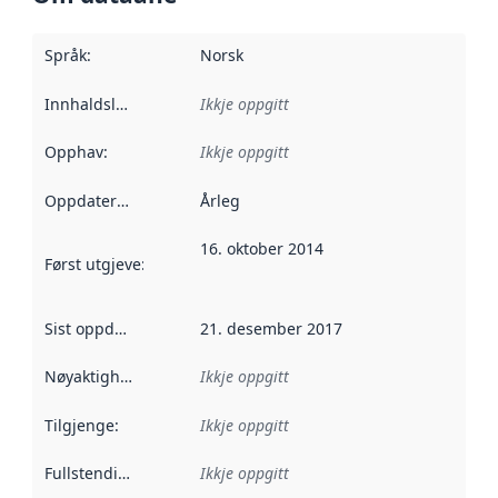
Språk
:
Norsk
Innhaldsleverandørar
Ikkje oppgitt
:
Opphav
:
Ikkje oppgitt
Oppdateringsfrekvens
Årleg
:
16. oktober 2014
Først utgjeve
:
Denne datoen seier når dataa i dette datasettet 
Sist oppdatert
:
21. desember 2017
Nøyaktigheit
:
Ikkje oppgitt
Tilgjenge
:
Ikkje oppgitt
Fullstendigheit
:
Ikkje oppgitt