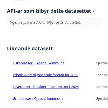
API-ar som tilbyr dette datasettet
0
Ingen registrerte API-ar tilbyr dette datasettet.
Liknande datasett
Fiskeplasser i Gjesdal kommune
Gjesda
Pristilskudd til jordbruksforetak for 2021
Landbru
Leveranser til slakteri i landbruket i 2024
Landbru
Grillplasser i Gjesdal kommune
Gjesda