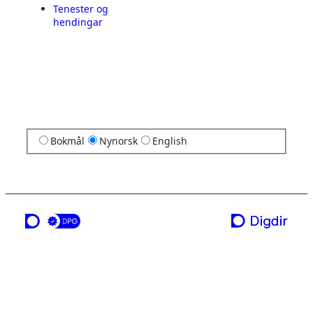
Tenester og
hendingar
Bokmål
Nynorsk
English
ei teneste frå