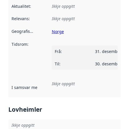
Aktualitet
:
Ikkje oppgitt
Relevans
:
Ikkje oppgitt
Geografisk område
:
Norge
Tidsrom
:
Frå
:
31. desember 20
Til
:
30. desember 20
Ikkje oppgitt
I samsvar med
:
Referanse til ei implementeringsregel eller an
Lovheimler
Ikkje oppgitt