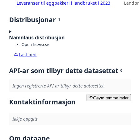
Leveranser til eggpakkeri i landbruket i 2023
Landbru
Distribusjonar
1
Namnlaus distribusjon
Open lisens
csv
Last ned
API-ar som tilbyr dette datasettet
0
Ingen registrerte API-ar tilbyr dette datasettet.
Gøym tomme rader
Kontaktinformasjon
Ikkje oppgitt
Om dataane