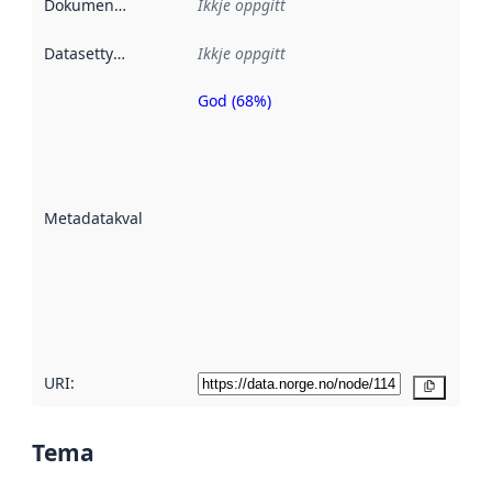
Dokumentasjon
:
Ikkje oppgitt
Datasettype
:
Ikkje oppgitt
God (68%)
Metadatakvalitet
er ein indikator
på kor godt
datasettene er
beskrive ved
Metadatakvalitet
:
hjelp av
metadata.
Les meir om
metadatakvalitet
her
URI:
Kopier
Tema