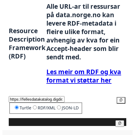
Alle URL-ar til ressursar
på data.norge.no kan
levere RDF-metadata i
Resource
fleire ulike format,
Description
avhengig av kva for ein
Framework
Accept-header som blir
(RDF)
sendt med.
Les meir om RDF og kva
format vi støttar her
Kopier
Turtle
RDF/XML
JSON-LD
Kopier