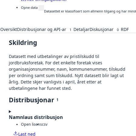
Opne data
Datasettet er klassifisert som allmenn tilgang og har mins
Oversikt
Distribusjonar og API-ar
Detaljar
Diskusjonar
RDF
1
0
Skildring
Datasett med utbetalinger av pristilskudd til
jordbruksforetak. For det enkelte foretak vises
organisasjonsnummer, navn, kommunenummer, tilskudd
per ordning samt sum tilskudd. Nytt datasett blir lagt ut
årlig. Dette skjer vanligvis i april, året etter at
utbetalingene har funnet sted.
Distribusjonar
1
Namnlaus distribusjon
Open lisens
csv
Last ned