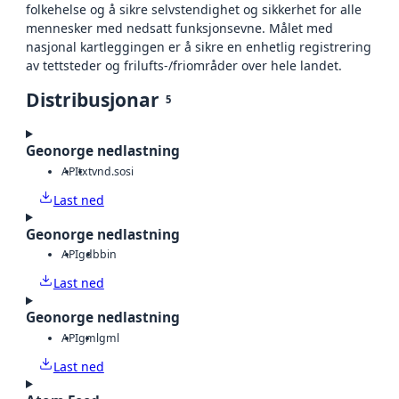
folkehelse og å sikre selvstendighet og sikkerhet for alle
mennesker med nedsatt funksjonsevne. Målet med
nasjonal kartleggingen er å sikre en enhetlig registrering
av tettsteder og frilufts-/friområder over hele landet.
Distribusjonar
5
Geonorge nedlastning
API
txt
vnd.sosi
Last ned
Geonorge nedlastning
API
gdb
bin
Last ned
Geonorge nedlastning
API
gml
gml
Last ned