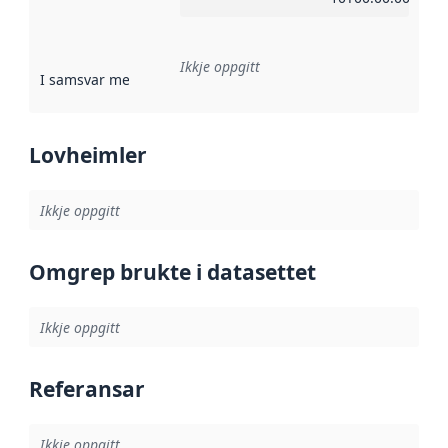
Ikkje oppgitt
I samsvar med
:
Referanse til ei implementeringsregel eller an
Lovheimler
Ikkje oppgitt
Omgrep brukte i datasettet
Ikkje oppgitt
Referansar
Ikkje oppgitt