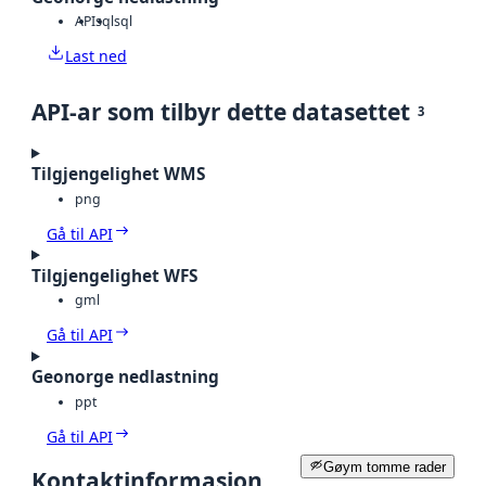
API
sql
sql
Last ned
API-ar som tilbyr dette datasettet
3
Tilgjengelighet WMS
png
Gå til API
Tilgjengelighet WFS
gml
Gå til API
Geonorge nedlastning
ppt
Gå til API
Gøym tomme rader
Kontaktinformasjon