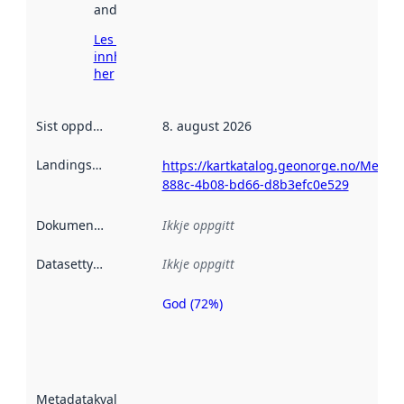
andre stader.
Les meir om
innhenting
her
Sist oppdatert
:
8. august 2026
Landingsside
:
https://kartkatalog.geonorge.no/Metad
888c-4b08-bd66-d8b3efc0e529
Dokumentasjon
:
Ikkje oppgitt
Datasettype
:
Ikkje oppgitt
God (72%)
Metadatakvalitet
er ein indikator
på kor godt
datasettene er
beskrive ved
Metadatakvalitet
:
hjelp av