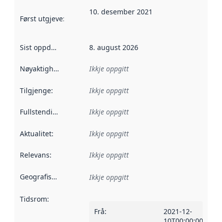
10. desember 2021
Først utgjeve
:
Denne datoen seier når dataa i dette datasettet 
Sist oppdatert
:
8. august 2026
Nøyaktigheit
:
Ikkje oppgitt
Tilgjenge
:
Ikkje oppgitt
Fullstendigheit
:
Ikkje oppgitt
Aktualitet
:
Ikkje oppgitt
Relevans
:
Ikkje oppgitt
Geografisk område
:
Ikkje oppgitt
Tidsrom
:
Frå
:
2021-12-
10T00:00:00Z