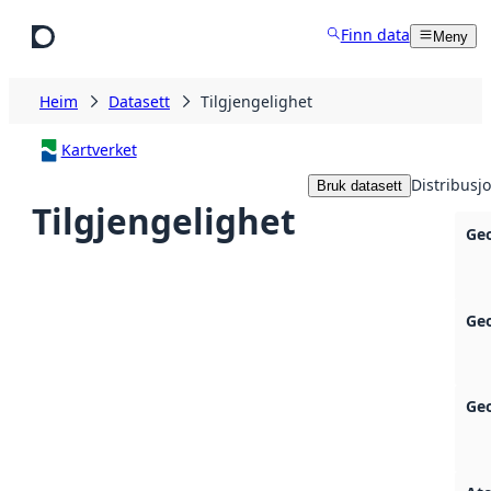
Hopp til hovudinnhald
Finn data
Meny
Heim
Datasett
Tilgjengelighet
Kartverket
Distribusj
Bruk datasett
Tilgjengelighet
Ge
Ge
Ge