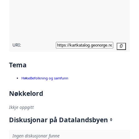
metadata.
Les meir om
metadatakvalitet
her
URI:
Kopier
Tema
Helse
Befolkning og samfunn
Nøkkelord
Ikkje oppgitt
Diskusjonar på Datalandsbyen
0
Ingen diskusjonar funne