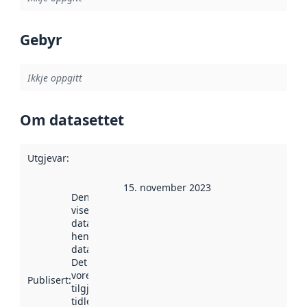
Gebyr
Ikkje oppgitt
Om datasettet
Utgjevar
:
15. november 2023
Denne datoen
viser når
datasettet vart
henta inn av
data.norge.no.
Det kan ha
vore
Publisert
:
tilgjengeleg
tidlegare