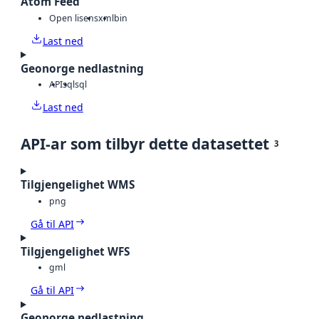
Atom Feed
Open lisens
xml
bin
Last ned
Geonorge nedlastning
API
sql
sql
Last ned
API-ar som tilbyr dette datasettet
3
Tilgjengelighet WMS
png
Gå til API
Tilgjengelighet WFS
gml
Gå til API
Geonorge nedlastning