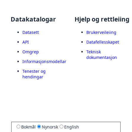
Datakatalogar
Hjelp og rettleiing
Datasett
Brukerveileiing
API
Datafellesskapet
Omgrep
Teknisk
dokumentasjon
Informasjonsmodellar
Tenester og
hendingar
Bokmål
Nynorsk
English