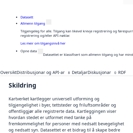
Datasett
Allmenn tilgang
Tilgjengeleg for alle. Tilgang kan likevel krevje registrering og førespu
registrering og/eller API-nøklar.
Les meir om tilgangsnivå her
Opne data
Datasettet er klassifisert som allmenn tilgang og har mins
Oversikt
Distribusjonar og API-ar
Detaljar
Diskusjonar
RDF
8
0
Skildring
Kartverket kartlegger universell utforming og
tilgjengelighet i byer, tettsteder og friluftsområder og
offentliggjør alle registrerte data. Kartleggingen viser
hvordan stedet er utformet med tanke på
fremkommelighet for personer med nedsatt bevegelighet
og nedsatt syn. Datasettet er et bidrag til å skape bedre