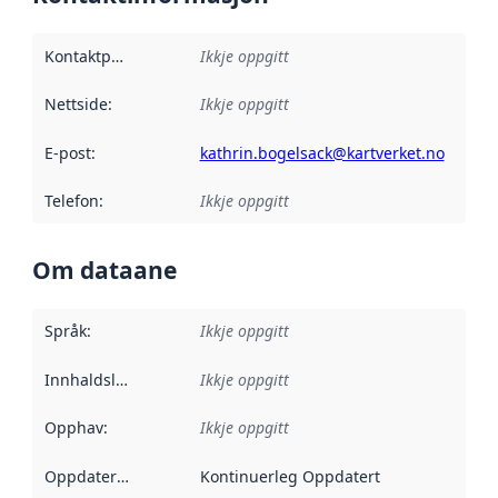
Kontaktpunkt
:
Ikkje oppgitt
Nettside
:
Ikkje oppgitt
E-post
:
kathrin.bogelsack@kartverket.no
Telefon
:
Ikkje oppgitt
Om dataane
Språk
:
Ikkje oppgitt
Innhaldsleverandørar
Ikkje oppgitt
:
Opphav
:
Ikkje oppgitt
Oppdateringsfrekvens
Kontinuerleg Oppdatert
: