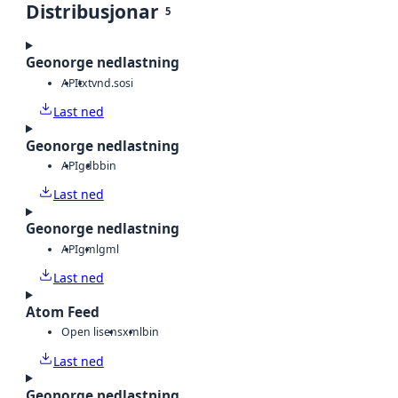
Distribusjonar
5
Geonorge nedlastning
API
txt
vnd.sosi
Last ned
Geonorge nedlastning
API
gdb
bin
Last ned
Geonorge nedlastning
API
gml
gml
Last ned
Atom Feed
Open lisens
xml
bin
Last ned
Geonorge nedlastning