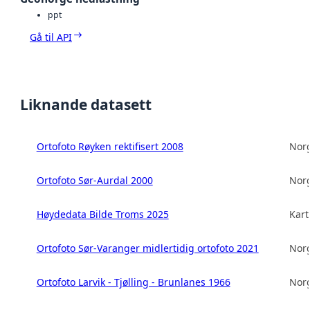
ppt
Gå til API
Liknande datasett
Ortofoto Røyken rektifisert 2008
Norg
Ortofoto Sør-Aurdal 2000
Norg
Høydedata Bilde Troms 2025
Kart
Ortofoto Sør-Varanger midlertidig ortofoto 2021
Norg
Ortofoto Larvik - Tjølling - Brunlanes 1966
Norg