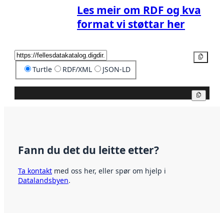
Les meir om RDF og kva
format vi støttar her
Kopier
Turtle
RDF/XML
JSON-LD
Kopier
Fann du det du leitte etter?
Ta kontakt
med oss her, eller spør om hjelp i
Datalandsbyen
.