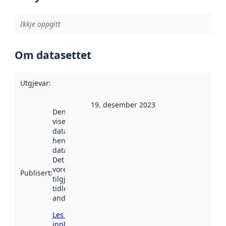
Ikkje oppgitt
Om datasettet
Utgjevar
:
19. desember 2023
Denne datoen
viser når
datasettet vart
henta inn av
data.norge.no.
Det kan ha
vore
Publisert
:
tilgjengeleg
tidlegare
andre stader.
Les meir om
innhenting