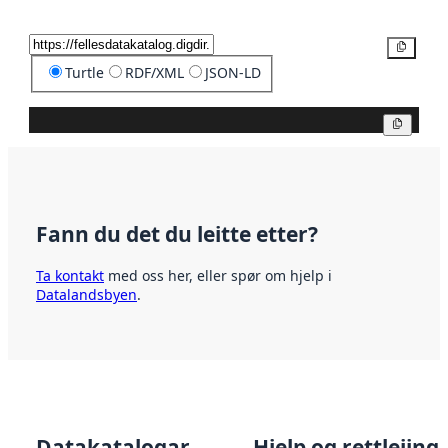
Kopier
Turtle
RDF/XML
JSON-LD
Kopier
Fann du det du leitte etter?
Ta kontakt
med oss her, eller spør om hjelp i
Datalandsbyen
.
Datakatalogar
Hjelp og rettleiing