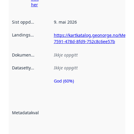
her
Sist oppdatert
:
9. mai 2026
Landingsside
:
https://kartkatalog.geonorge.no/Metad
7591-478d-8fd9-752c8c6ee57b
Dokumentasjon
:
Ikkje oppgitt
Datasettype
:
Ikkje oppgitt
God (60%)
Metadatakvalitet
er ein indikator
på kor godt
datasettene er
beskrive ved
Metadatakvalitet
:
hjelp av
metadata.
Les meir om