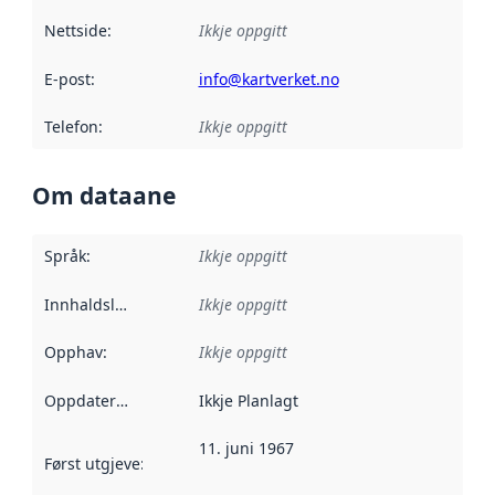
Nettside
:
Ikkje oppgitt
E-post
:
info@kartverket.no
Telefon
:
Ikkje oppgitt
Om dataane
Språk
:
Ikkje oppgitt
Innhaldsleverandørar
Ikkje oppgitt
:
Opphav
:
Ikkje oppgitt
Oppdateringsfrekvens
Ikkje Planlagt
:
11. juni 1967
Først utgjeve
:
Denne datoen seier når dataa i dette datasettet 