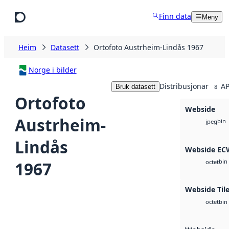
Hopp til hovudinnhald
Finn data
Meny
Heim
Datasett
Ortofoto Austrheim-Lindås 1967
Norge i bilder
Distribusjonar
AP
Bruk datasett
8
Ortofoto
Webside
Austrheim-
bin
jpeg
Lindås
Webside EC
bin
1967
octet
Webside Tile
bin
octet