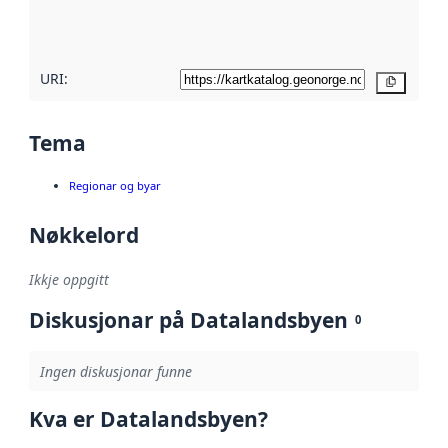
metadatakvalitet
her
URI:
Kopier
Tema
Regionar og byar
Nøkkelord
Ikkje oppgitt
Diskusjonar på Datalandsbyen
0
Ingen diskusjonar funne
Kva er Datalandsbyen?