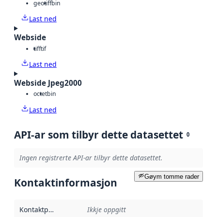
geotiff
bin
Last ned
Webside
tiff
tif
Last ned
Webside Jpeg2000
octet
bin
Last ned
API-ar som tilbyr dette datasettet
0
Ingen registrerte API-ar tilbyr dette datasettet.
Gøym tomme rader
Kontaktinformasjon
Kontaktpunkt
:
Ikkje oppgitt