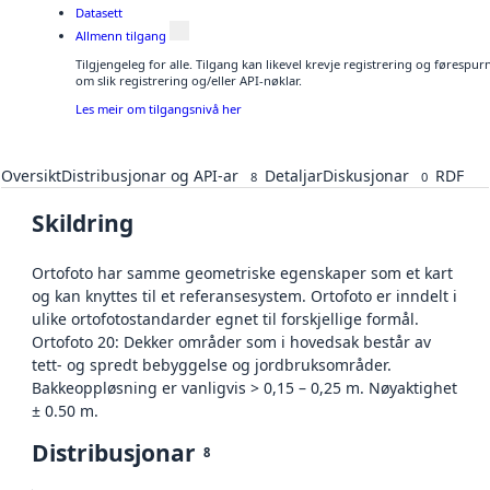
Datasett
Allmenn tilgang
Tilgjengeleg for alle. Tilgang kan likevel krevje registrering og føresp
om slik registrering og/eller API-nøklar.
Les meir om tilgangsnivå her
Oversikt
Distribusjonar og API-ar
Detaljar
Diskusjonar
RDF
8
0
Skildring
Ortofoto har samme geometriske egenskaper som et kart
og kan knyttes til et referansesystem. Ortofoto er inndelt i
ulike ortofotostandarder egnet til forskjellige formål.
Ortofoto 20: Dekker områder som i hovedsak består av
tett- og spredt bebyggelse og jordbruksområder.
Bakkeoppløsning er vanligvis > 0,15 – 0,25 m. Nøyaktighet
± 0.50 m.
Distribusjonar
8