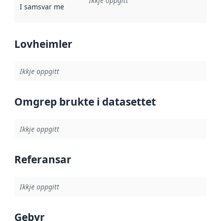
Ikkje oppgitt
I samsvar med
:
Referanse til ei implementeringsregel eller an
Lovheimler
Ikkje oppgitt
Omgrep brukte i datasettet
Ikkje oppgitt
Referansar
Ikkje oppgitt
Gebyr