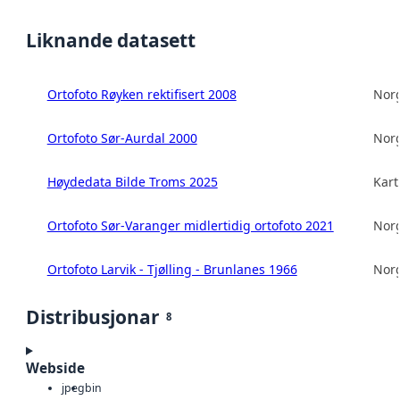
Liknande datasett
Ortofoto Røyken rektifisert 2008
Norg
Ortofoto Sør-Aurdal 2000
Norg
Høydedata Bilde Troms 2025
Kart
Ortofoto Sør-Varanger midlertidig ortofoto 2021
Norg
Ortofoto Larvik - Tjølling - Brunlanes 1966
Norg
Distribusjonar
8
Webside
jpeg
bin