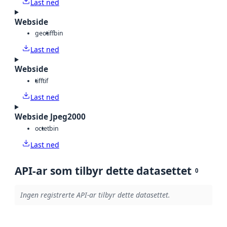
Last ned
Webside
geotiff
bin
Last ned
Webside
tiff
tif
Last ned
Webside Jpeg2000
octet
bin
Last ned
API-ar som tilbyr dette datasettet
0
Ingen registrerte API-ar tilbyr dette datasettet.