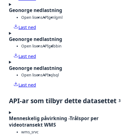
Geonorge nedlastning
Open lisens
API
gml
gml
Last ned
Geonorge nedlastning
Open lisens
API
gdb
bin
Last ned
Geonorge nedlastning
Open lisens
API
sql
sql
Last ned
API-ar som tilbyr dette datasettet
3
Menneskelig påvirkning -Trålspor per
videotransekt WMS
wms_srvc