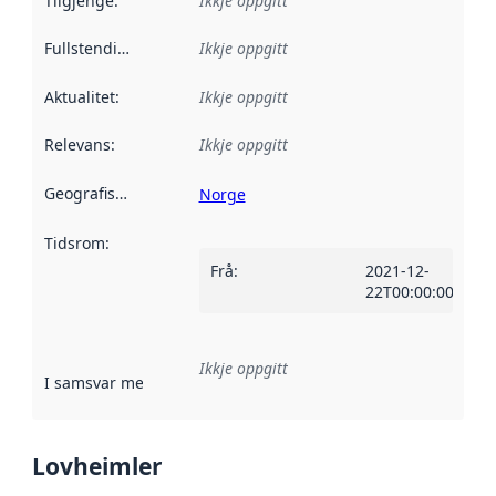
Tilgjenge
:
Ikkje oppgitt
Fullstendigheit
:
Ikkje oppgitt
Aktualitet
:
Ikkje oppgitt
Relevans
:
Ikkje oppgitt
Geografisk område
:
Norge
Tidsrom
:
Frå
:
2021-12-
22T00:00:00Z
Ikkje oppgitt
I samsvar med
:
Referanse til ei implementeringsregel eller an
Lovheimler