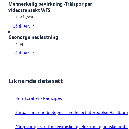
Menneskelig påvirkning -Trålspor per
videotransekt WFS
wfs_srvc
Gå til API
Geonorge nedlastning
ppt
Gå til API
Liknande datasett
Hornkoraller - Radicipes
Sårbare marine biotoper – modellert utbredelse Hardbunn
Rådgivningskart for seismiske og elektromagnetiske under