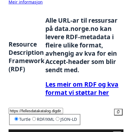
Meir informasjon
Alle URL-ar til ressursar
på data.norge.no kan
levere RDF-metadata i
Resource
fleire ulike format,
Description
avhengig av kva for ein
Framework
Accept-header som blir
(RDF)
sendt med.
Les meir om RDF og kva
format vi støttar her
Kopier
Turtle
RDF/XML
JSON-LD