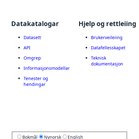
Datakatalogar
Hjelp og rettleiing
Datasett
Brukerveileiing
API
Datafellesskapet
Omgrep
Teknisk
dokumentasjon
Informasjonsmodellar
Tenester og
hendingar
Bokmål
Nynorsk
English