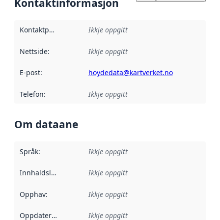
Kontaktinformasjon
Kontaktpunkt
:
Ikkje oppgitt
Nettside
:
Ikkje oppgitt
E-post
:
hoydedata@kartverket.no
Telefon
:
Ikkje oppgitt
Om dataane
Språk
:
Ikkje oppgitt
Innhaldsleverandørar
Ikkje oppgitt
:
Opphav
:
Ikkje oppgitt
Oppdateringsfrekvens
Ikkje oppgitt
: