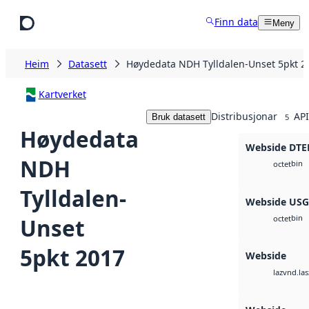
Hopp til hovudinnhald
Finn data
Meny
Heim
Datasett
Høydedata NDH Tylldalen-Unset 5pkt 2
Kartverket
Distribusjonar
API
Bruk datasett
5
Høydedata
Webside DTE
NDH
bin
octet
Tylldalen-
Webside US
bin
Unset
octet
5pkt 2017
Webside
vnd.las
laz