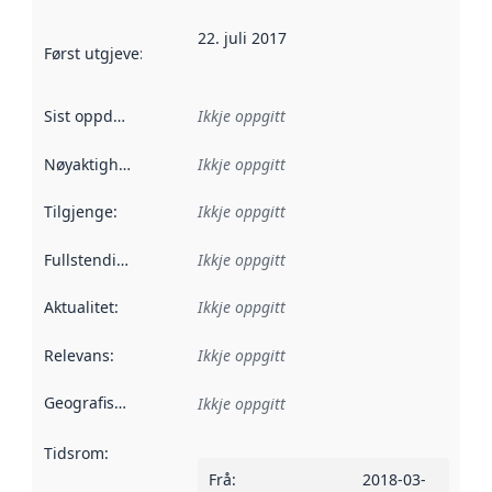
22. juli 2017
Først utgjeve
:
Denne datoen seier når dataa i dette datasettet 
Sist oppdatert
:
Ikkje oppgitt
Nøyaktigheit
:
Ikkje oppgitt
Tilgjenge
:
Ikkje oppgitt
Fullstendigheit
:
Ikkje oppgitt
Aktualitet
:
Ikkje oppgitt
Relevans
:
Ikkje oppgitt
Geografisk område
:
Ikkje oppgitt
Tidsrom
:
Frå
:
2018-03-