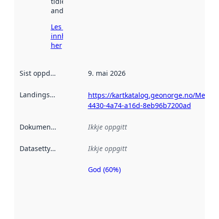
tidlegare
andre stader.
Les meir om
innhenting
her
Sist oppdatert
:
9. mai 2026
Landingsside
:
https://kartkatalog.geonorge.no/Metad
4430-4a74-a16d-8eb96b7200ad
Dokumentasjon
:
Ikkje oppgitt
Datasettype
:
Ikkje oppgitt
God (60%)
Metadatakvalitet
er ein indikator
på kor godt
datasettene er
beskrive ved