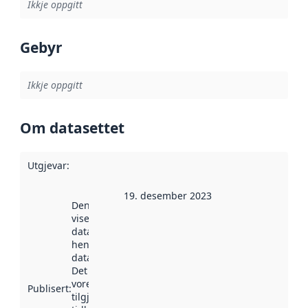
Ikkje oppgitt
Gebyr
Ikkje oppgitt
Om datasettet
Utgjevar
:
19. desember 2023
Denne datoen
viser når
datasettet vart
henta inn av
data.norge.no.
Det kan ha
vore
Publisert
:
tilgjengeleg