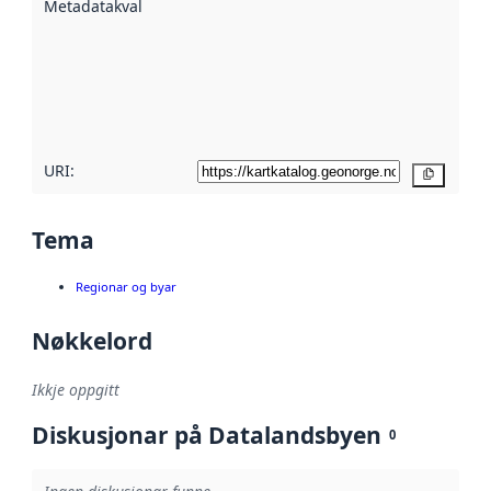
Metadatakvalitet
:
hjelp av
metadata.
Les meir om
metadatakvalitet
her
URI:
Kopier
Tema
Regionar og byar
Nøkkelord
Ikkje oppgitt
Diskusjonar på Datalandsbyen
0