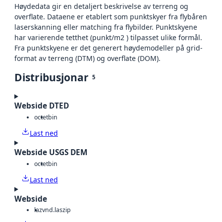
Høydedata gir en detaljert beskrivelse av terreng og
overflate. Dataene er etablert som punktskyer fra flybåren
laserskanning eller matching fra flybilder. Punktskyene
har varierende tetthet (punkt/m2 ) tilpasset ulike formål.
Fra punktskyene er det generert høydemodeller på grid-
format av terreng (DTM) og overflate (DOM).
Distribusjonar
5
Webside DTED
octet
bin
Last ned
Webside USGS DEM
octet
bin
Last ned
Webside
laz
vnd.laszip