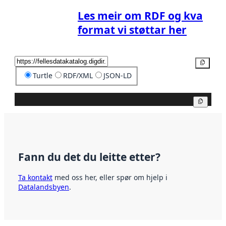
Les meir om RDF og kva
format vi støttar her
Kopier
Turtle
RDF/XML
JSON-LD
Kopier
Fann du det du leitte etter?
Ta kontakt
med oss her, eller spør om hjelp i
Datalandsbyen
.