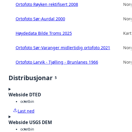
Ortofoto Røyken rektifisert 2008
Norg
Ortofoto Sør-Aurdal 2000
Norg
Høydedata Bilde Troms 2025
Kart
Ortofoto Sør-Varanger midlertidig ortofoto 2021
Norg
Ortofoto Larvik - Tjølling - Brunlanes 1966
Norg
Distribusjonar
5
Webside DTED
octet
bin
Last ned
Webside USGS DEM
octet
bin