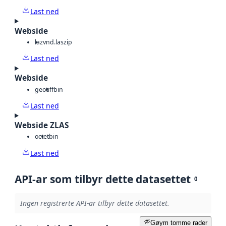
Last ned
Webside
laz
vnd.laszip
Last ned
Webside
geotiff
bin
Last ned
Webside ZLAS
octet
bin
Last ned
API-ar som tilbyr dette datasettet
0
Ingen registrerte API-ar tilbyr dette datasettet.
Gøym tomme rader