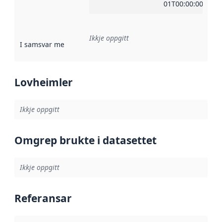
01T00:00:00Z
Ikkje oppgitt
I samsvar med
:
Referanse til ei implementeringsregel eller an
Lovheimler
Ikkje oppgitt
Omgrep brukte i datasettet
Ikkje oppgitt
Referansar