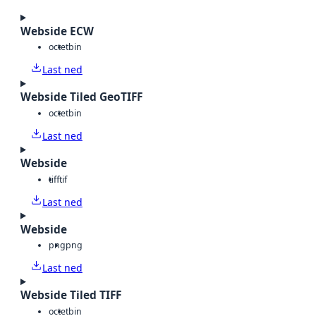
Webside ECW
octet
bin
Last ned
Webside Tiled GeoTIFF
octet
bin
Last ned
Webside
tiff
tif
Last ned
Webside
png
png
Last ned
Webside Tiled TIFF
octet
bin