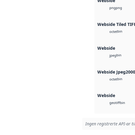
Webside
png
png
Webside Tiled TIF
bin
octet
Webside
bin
jpeg
Webside Jpeg200
bin
octet
Webside
bin
geotiff
Ingen registrerte API-ar ti