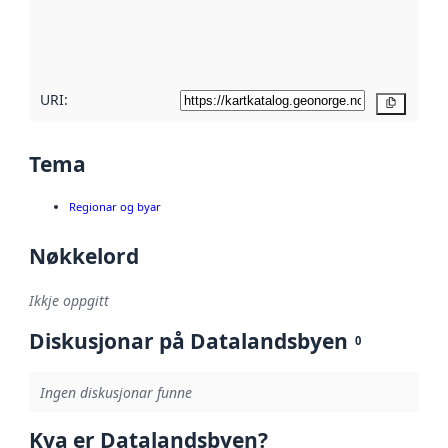
Les meir om
metadatakvalitet
her
URI:
Kopier
Tema
Regionar og byar
Nøkkelord
Ikkje oppgitt
Diskusjonar på Datalandsbyen
0
Ingen diskusjonar funne
Kva er Datalandsbyen?