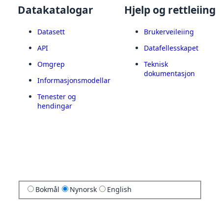
Datakatalogar
Hjelp og rettleiing
Datasett
Brukerveileiing
API
Datafellesskapet
Omgrep
Teknisk
dokumentasjon
Informasjonsmodellar
Tenester og
hendingar
Bokmål
Nynorsk
English