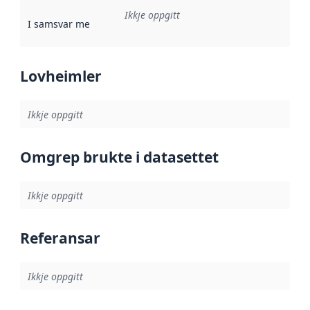
Ikkje oppgitt
I samsvar med
:
Referanse til ei implementeringsregel eller an
Lovheimler
Ikkje oppgitt
Omgrep brukte i datasettet
Ikkje oppgitt
Referansar
Ikkje oppgitt