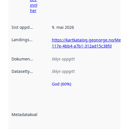
innhenting
her
Sist oppdatert
:
9. mai 2026
Landingsside
:
https://kartkatalog.geonorge.no/Metada
117e-4bb4-a7b1-312ad15c38fd
Dokumentasjon
:
Ikkje oppgitt
Datasettype
:
Ikkje oppgitt
God (60%)
Metadatakvalitet
er ein indikator
på kor godt
datasettene er
beskrive ved
Metadatakvalitet
:
hjelp av
metadata.