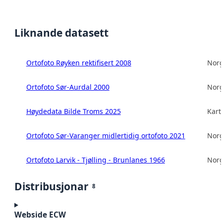
Liknande datasett
Ortofoto Røyken rektifisert 2008
Norg
Ortofoto Sør-Aurdal 2000
Norg
Høydedata Bilde Troms 2025
Kart
Ortofoto Sør-Varanger midlertidig ortofoto 2021
Norg
Ortofoto Larvik - Tjølling - Brunlanes 1966
Norg
Distribusjonar
8
Webside ECW