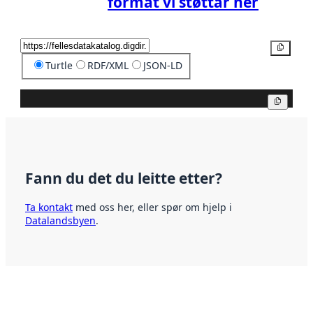
format vi støttar her
Kopier
Turtle
RDF/XML
JSON-LD
Kopier
Fann du det du leitte etter?
Ta kontakt
med oss her, eller spør om hjelp i
Datalandsbyen
.