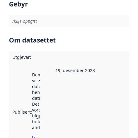
Gebyr
Ikkje oppgitt
Om datasettet
Utgjevar
:
19. desember 2023
Denne datoen
viser når
datasettet vart
henta inn av
data.norge.no.
Det kan ha
vore
Publisert
:
tilgjengeleg
tidlegare
andre stader.
Les meir om