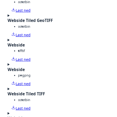
octet
bin
Last ned
Webside Tiled GeoTIFF
octet
bin
Last ned
Webside
tiff
tif
Last ned
Webside
png
png
Last ned
Webside Tiled TIFF
octet
bin
Last ned