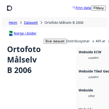
Hopp til hovudinnhald
Finn data
Meny
Heim
Datasett
Ortofoto Målselv B 2006
Norge i bilder
Distribusjonar
API-ar
Bruk datasett
8
Ortofoto
Webside ECW
Målselv
bin
octet
B 2006
Webside Tiled Ge
bin
octet
Webside
tif
tiff