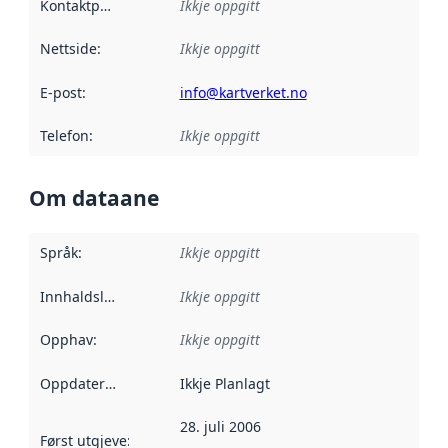
Kontaktpunkt
:
Ikkje oppgitt
Nettside
:
Ikkje oppgitt
E-post
:
info@kartverket.no
Telefon
:
Ikkje oppgitt
Om dataane
Språk
:
Ikkje oppgitt
Innhaldsleverandørar
Ikkje oppgitt
:
Opphav
:
Ikkje oppgitt
Oppdateringsfrekvens
Ikkje Planlagt
:
28. juli 2006
Først utgjeve
:
Denne datoen seier når dataa i dette datasettet 