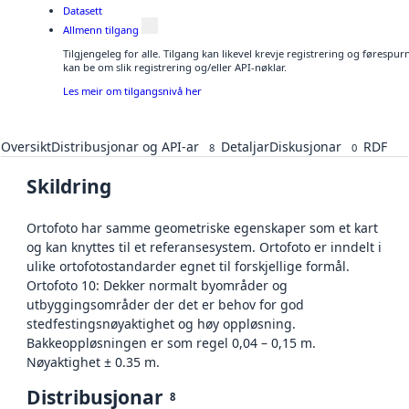
Datasett
Allmenn tilgang
Tilgjengeleg for alle. Tilgang kan likevel krevje registrering og førespu
kan be om slik registrering og/eller API-nøklar.
Les meir om tilgangsnivå her
Oversikt
Distribusjonar og API-ar
Detaljar
Diskusjonar
RDF
8
0
Skildring
Ortofoto har samme geometriske egenskaper som et kart
og kan knyttes til et referansesystem. Ortofoto er inndelt i
ulike ortofotostandarder egnet til forskjellige formål.
Ortofoto 10: Dekker normalt byområder og
utbyggingsområder der det er behov for god
stedfestingsnøyaktighet og høy oppløsning.
Bakkeoppløsningen er som regel 0,04 – 0,15 m.
Nøyaktighet ± 0.35 m.
Distribusjonar
8