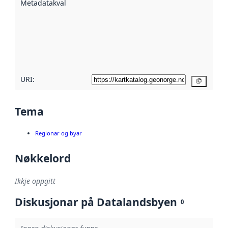
Metadatakvalitet
:
hjelp av
metadata.
Les meir om
metadatakvalitet
her
URI:
Kopier
Tema
Regionar og byar
Nøkkelord
Ikkje oppgitt
Diskusjonar på Datalandsbyen
0