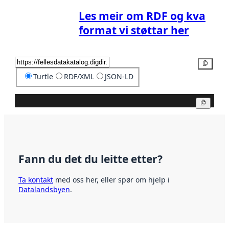
Les meir om RDF og kva
format vi støttar her
Kopier
Turtle
RDF/XML
JSON-LD
Kopier
Fann du det du leitte etter?
Ta kontakt
med oss her, eller spør om hjelp i
Datalandsbyen
.