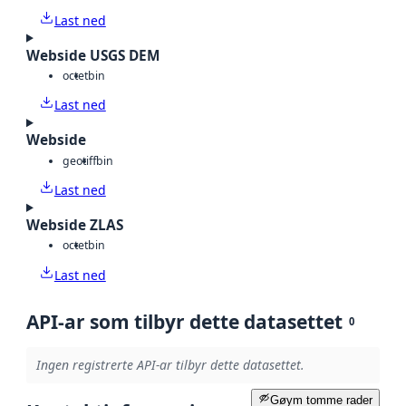
Last ned
Webside USGS DEM
octet
bin
Last ned
Webside
geotiff
bin
Last ned
Webside ZLAS
octet
bin
Last ned
API-ar som tilbyr dette datasettet
0
Ingen registrerte API-ar tilbyr dette datasettet.
Gøym tomme rader