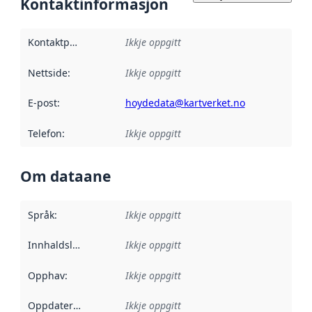
Kontaktinformasjon
Kontaktpunkt
:
Ikkje oppgitt
Nettside
:
Ikkje oppgitt
E-post
:
hoydedata@kartverket.no
Telefon
:
Ikkje oppgitt
Om dataane
Språk
:
Ikkje oppgitt
Innhaldsleverandørar
Ikkje oppgitt
:
Opphav
:
Ikkje oppgitt
Oppdateringsfrekvens
Ikkje oppgitt
: