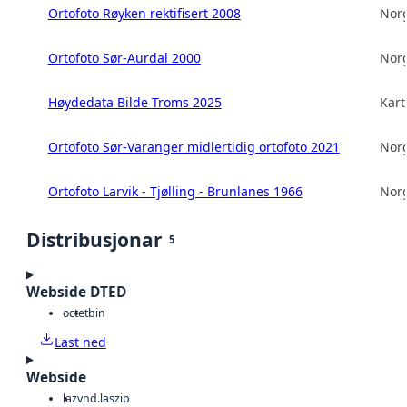
Ortofoto Røyken rektifisert 2008
Norg
Ortofoto Sør-Aurdal 2000
Norg
Høydedata Bilde Troms 2025
Kart
Ortofoto Sør-Varanger midlertidig ortofoto 2021
Norg
Ortofoto Larvik - Tjølling - Brunlanes 1966
Norg
Distribusjonar
5
Webside DTED
octet
bin
Last ned
Webside
laz
vnd.laszip