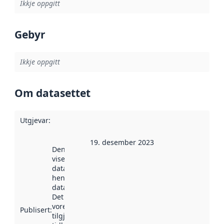
Ikkje oppgitt
Gebyr
Ikkje oppgitt
Om datasettet
Utgjevar
:
19. desember 2023
Denne datoen
viser når
datasettet vart
henta inn av
data.norge.no.
Det kan ha
vore
Publisert
:
tilgjengeleg