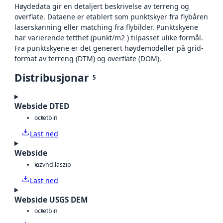
Høydedata gir en detaljert beskrivelse av terreng og
overflate. Dataene er etablert som punktskyer fra flybåren
laserskanning eller matching fra flybilder. Punktskyene
har varierende tetthet (punkt/m2 ) tilpasset ulike formål.
Fra punktskyene er det generert høydemodeller på grid-
format av terreng (DTM) og overflate (DOM).
Distribusjonar
5
Webside DTED
octet
bin
Last ned
Webside
laz
vnd.laszip
Last ned
Webside USGS DEM
octet
bin