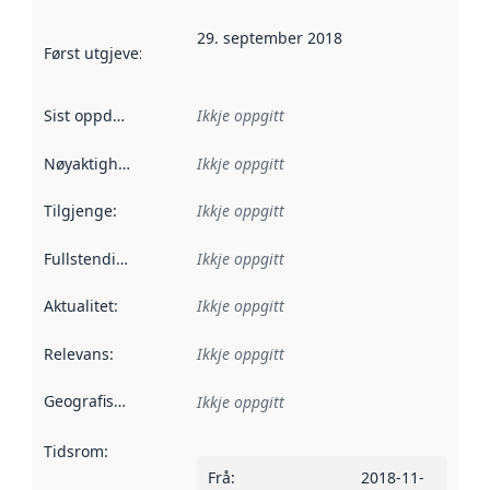
29. september 2018
Først utgjeve
:
Denne datoen seier når dataa i dette datasettet 
Sist oppdatert
:
Ikkje oppgitt
Nøyaktigheit
:
Ikkje oppgitt
Tilgjenge
:
Ikkje oppgitt
Fullstendigheit
:
Ikkje oppgitt
Aktualitet
:
Ikkje oppgitt
Relevans
:
Ikkje oppgitt
Geografisk område
:
Ikkje oppgitt
Tidsrom
:
Frå
:
2018-11-