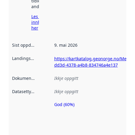
tidlegare
andre stader.
Les meir om
innhenting
her
Sist oppdatert
:
9. mai 2026
Landingsside
:
https://kartkatalog.geonorge.no/Metad
dd3d-4378-a4b8-834746a4e137
Dokumentasjon
:
Ikkje oppgitt
Datasettype
:
Ikkje oppgitt
God (60%)
Metadatakvalitet
er ein indikator
på kor godt
datasettene er
beskrive ved