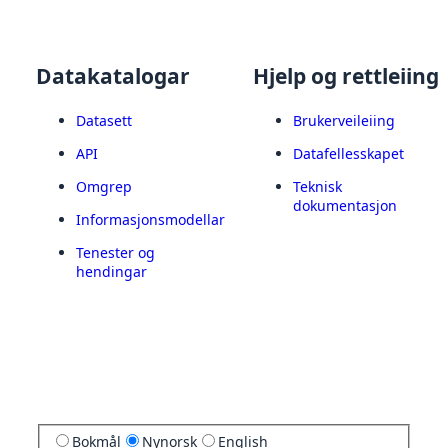
Datakatalogar
Hjelp og rettleiing
Datasett
Brukerveileiing
API
Datafellesskapet
Omgrep
Teknisk
dokumentasjon
Informasjonsmodellar
Tenester og
hendingar
Bokmål
Nynorsk
English