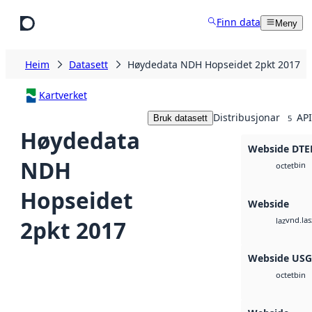
Hopp til hovudinnhald
Finn data
Meny
Heim
Datasett
Høydedata NDH Hopseidet 2pkt 2017
Kartverket
Distribusjonar
API
Bruk datasett
5
Høydedata
Webside DTE
NDH
bin
octet
Hopseidet
Webside
vnd.las
2pkt 2017
laz
Webside US
bin
octet