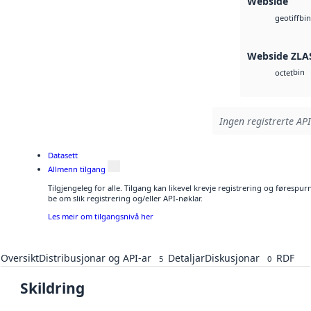
Webside
bin
geotiff
Webside ZLA
bin
octet
Ingen registrerte API
Datasett
Allmenn tilgang
Tilgjengeleg for alle. Tilgang kan likevel krevje registrering og førespu
be om slik registrering og/eller API-nøklar.
Les meir om tilgangsnivå her
Oversikt
Distribusjonar og API-ar
Detaljar
Diskusjonar
RDF
5
0
Skildring