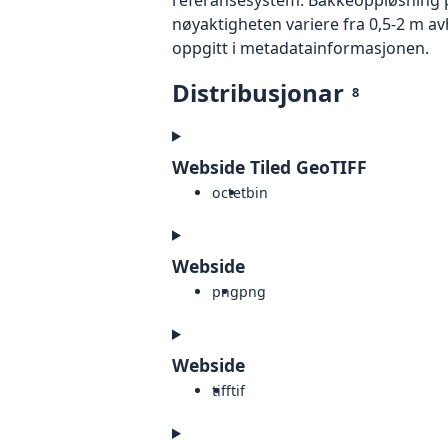
nøyaktigheten variere fra 0,5-2 m a
oppgitt i metadatainformasjonen.
Distribusjonar
8
Webside Tiled GeoTIFF
octet
bin
Webside
png
png
Webside
tiff
tif