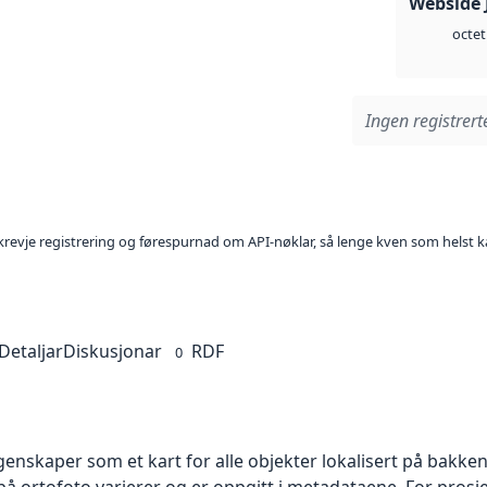
Webside 
octet
Ingen registrerte
l krevje registrering og førespurnad om API-nøklar, så lenge kven som helst ka
Detaljar
Diskusjonar
RDF
0
skaper som et kart for alle objekter lokalisert på bakkeniv
 ortofoto varierer og er oppgitt i metadataene. For prosje