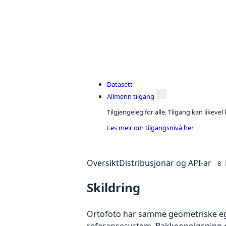
Datasett
Allmenn tilgang
Tilgjengeleg for alle. Tilgang kan likeve
Les meir om tilgangsnivå her
Oversikt
Distribusjonar og API-ar
8
Skildring
Ortofoto har samme geometriske egen
referansesystem. Bakkeoppløsning på