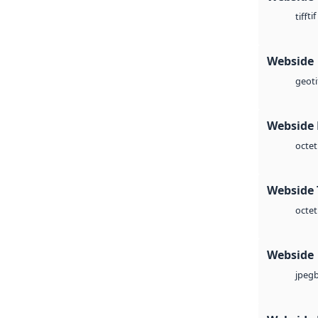
tif
tiff
Webside
geoti
Webside
octet
Webside 
octet
Webside
jpeg