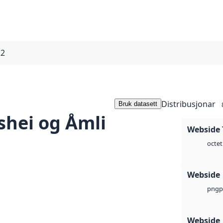
22
Distribusjonar
Bruk datasett
shei og Åmli
Webside 
octet
Webside
p
png
Webside