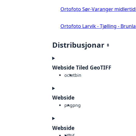
Ortofoto Sør-Varanger midlertid
Ortofoto Larvik - Tjølling - Brunl
Distribusjonar
8
Webside Tiled GeoTIFF
octet
bin
Webside
png
png
Webside
tiff
tif