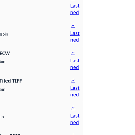
Last
ned
Last
bin
ff
ned
 ECW
Last
bin
ned
Tiled TIFF
Last
bin
ned
Last
bin
ned