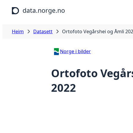
Hopp til hovudinnhald
data.norge.no
Heim
Datasett
Ortofoto Vegårshei og Åmli 20
Norge i bilder
Ortofoto Vegår
2022