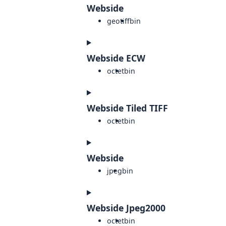
Webside
geotiff
bin
Webside ECW
octet
bin
Webside Tiled TIFF
octet
bin
Webside
jpeg
bin
Webside Jpeg2000
octet
bin