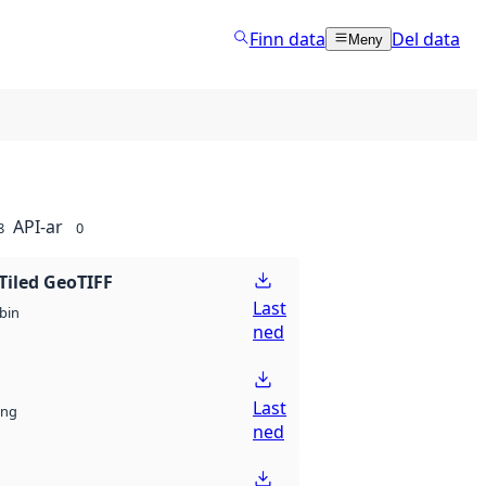
Finn data
Del data
Meny
API-ar
8
0
Tiled GeoTIFF
Last
bin
ned
Last
ng
ned