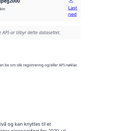
Jpeg2000
Last
bin
ned
 API-ar tilbyr dette datasettet.
n be om slik registrering og/eller API-nøklar.
å og kan knyttes til et
kter gjennomført før 2020, vil