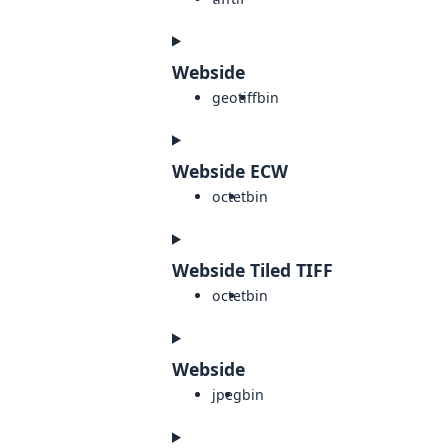
Webside
geotiff
bin
Webside ECW
octet
bin
Webside Tiled TIFF
octet
bin
Webside
jpeg
bin