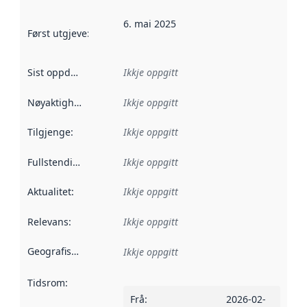
6. mai 2025
Først utgjeve
:
Denne datoen seier når dataa i dette datasettet 
Sist oppdatert
:
Ikkje oppgitt
Nøyaktigheit
:
Ikkje oppgitt
Tilgjenge
:
Ikkje oppgitt
Fullstendigheit
:
Ikkje oppgitt
Aktualitet
:
Ikkje oppgitt
Relevans
:
Ikkje oppgitt
Geografisk område
:
Ikkje oppgitt
Tidsrom
:
Frå
:
2026-02-