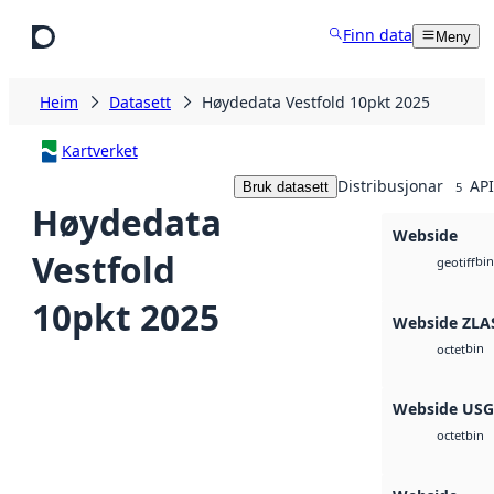
Hopp til hovudinnhald
Finn data
Meny
Heim
Datasett
Høydedata Vestfold 10pkt 2025
Kartverket
Distribusjonar
API
Bruk datasett
5
Høydedata
Webside
Vestfold
bin
geotiff
10pkt 2025
Webside ZLA
bin
octet
Webside US
bin
octet