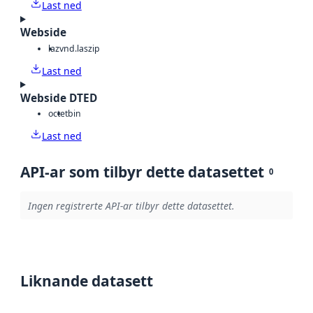
Last ned
Webside
laz
vnd.laszip
Last ned
Webside DTED
octet
bin
Last ned
API-ar som tilbyr dette datasettet
0
Ingen registrerte API-ar tilbyr dette datasettet.
Liknande datasett