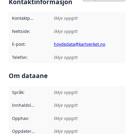
Kontaktinformasjon
Kontaktpunkt
:
Ikkje oppgitt
Nettside
:
Ikkje oppgitt
E-post
:
hoydedata@kartverket.no
Telefon
:
Ikkje oppgitt
Om dataane
Språk
:
Ikkje oppgitt
Innhaldsleverandørar
Ikkje oppgitt
:
Opphav
:
Ikkje oppgitt
Oppdateringsfrekvens
Ikkje oppgitt
: