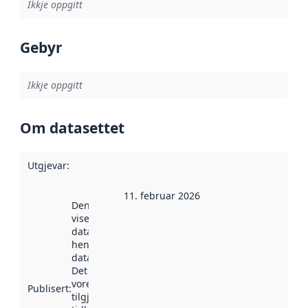
Ikkje oppgitt
Gebyr
Ikkje oppgitt
Om datasettet
Utgjevar
:
11. februar 2026
Denne datoen
viser når
datasettet vart
henta inn av
data.norge.no.
Det kan ha
vore
Publisert
:
tilgjengeleg