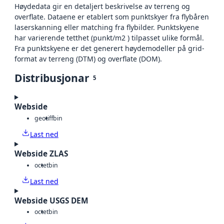
Høydedata gir en detaljert beskrivelse av terreng og
overflate. Dataene er etablert som punktskyer fra flybåren
laserskanning eller matching fra flybilder. Punktskyene
har varierende tetthet (punkt/m2 ) tilpasset ulike formål.
Fra punktskyene er det generert høydemodeller på grid-
format av terreng (DTM) og overflate (DOM).
Distribusjonar
5
Webside
geotiff
bin
Last ned
Webside ZLAS
octet
bin
Last ned
Webside USGS DEM
octet
bin