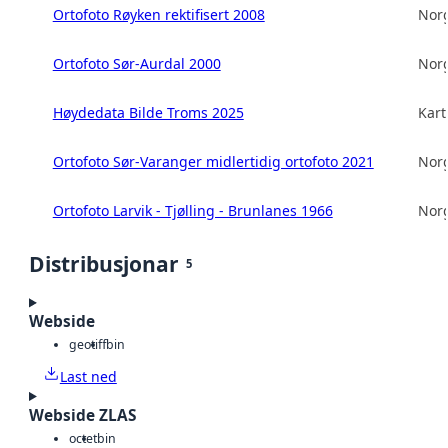
Ortofoto Røyken rektifisert 2008
Norg
Ortofoto Sør-Aurdal 2000
Norg
Høydedata Bilde Troms 2025
Kart
Ortofoto Sør-Varanger midlertidig ortofoto 2021
Norg
Ortofoto Larvik - Tjølling - Brunlanes 1966
Norg
Distribusjonar
5
Webside
geotiff
bin
Last ned
Webside ZLAS
octet
bin