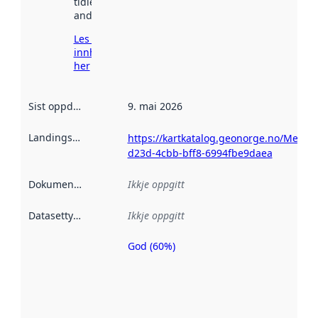
tidlegare
andre stader.
Les meir om
innhenting
her
Sist oppdatert
:
9. mai 2026
Landingsside
:
https://kartkatalog.geonorge.no/Metad
d23d-4cbb-bff8-6994fbe9daea
Dokumentasjon
:
Ikkje oppgitt
Datasettype
:
Ikkje oppgitt
God (60%)
Metadatakvalitet
er ein indikator
på kor godt
datasettene er
beskrive ved