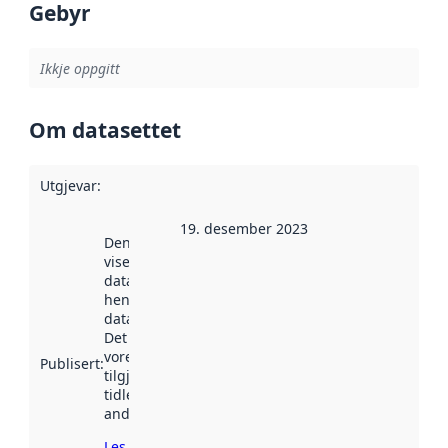
Gebyr
Ikkje oppgitt
Om datasettet
Utgjevar
:
19. desember 2023
Denne datoen
viser når
datasettet vart
henta inn av
data.norge.no.
Det kan ha
vore
Publisert
:
tilgjengeleg
tidlegare
andre stader.
Les meir om