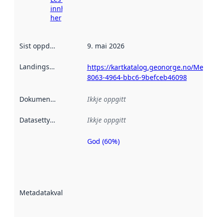
innhenting
her
Sist oppdatert
:
9. mai 2026
Landingsside
:
https://kartkatalog.geonorge.no/Metad
8063-4964-bbc6-9befceb46098
Dokumentasjon
:
Ikkje oppgitt
Datasettype
:
Ikkje oppgitt
God (60%)
Metadatakvalitet
er ein indikator
på kor godt
datasettene er
beskrive ved
Metadatakvalitet
:
hjelp av
metadata.