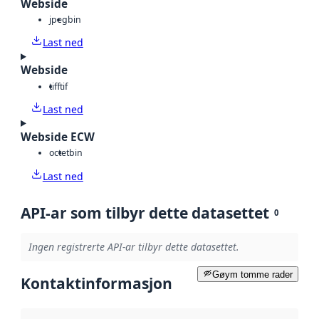
Webside
jpeg
bin
Last ned
Webside
tiff
tif
Last ned
Webside ECW
octet
bin
Last ned
API-ar som tilbyr dette datasettet
0
Ingen registrerte API-ar tilbyr dette datasettet.
Gøym tomme rader
Kontaktinformasjon