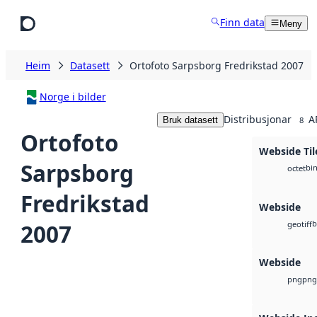
Hopp til hovudinnhald
Finn data
Meny
Heim
Datasett
Ortofoto Sarpsborg Fredrikstad 2007
Norge i bilder
Distribusjonar
A
Bruk datasett
8
Ortofoto
Webside Til
Sarpsborg
bi
octet
Fredrikstad
Webside
b
2007
geotiff
Webside
png
png