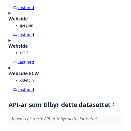
Last ned
Webside
jpeg
bin
Last ned
Webside
tiff
tif
Last ned
Webside ECW
octet
bin
Last ned
API-ar som tilbyr dette datasettet
0
Ingen registrerte API-ar tilbyr dette datasettet.