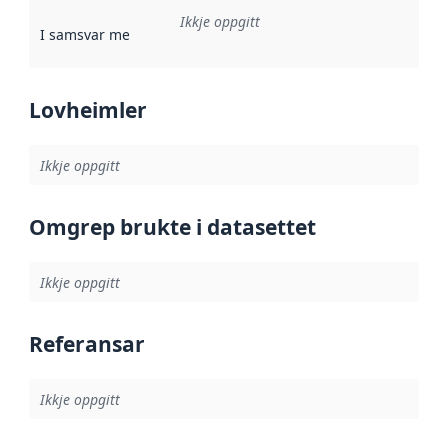
Ikkje oppgitt
I samsvar med
:
Referanse til ei implementeringsregel eller an
Lovheimler
Ikkje oppgitt
Omgrep brukte i datasettet
Ikkje oppgitt
Referansar
Ikkje oppgitt