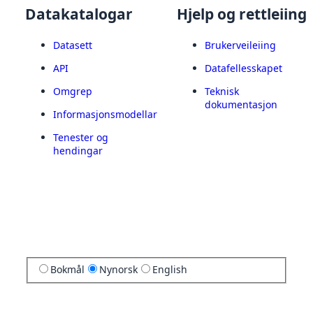
Datakatalogar
Hjelp og rettleiing
Datasett
Brukerveileiing
API
Datafellesskapet
Omgrep
Teknisk
dokumentasjon
Informasjonsmodellar
Tenester og
hendingar
Bokmål
Nynorsk
English