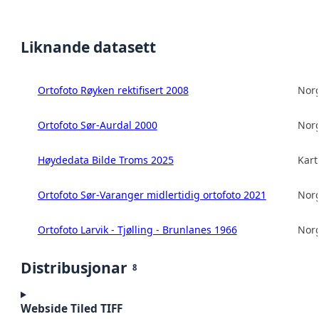
Liknande datasett
Ortofoto Røyken rektifisert 2008
Norg
Ortofoto Sør-Aurdal 2000
Norg
Høydedata Bilde Troms 2025
Kart
Ortofoto Sør-Varanger midlertidig ortofoto 2021
Norg
Ortofoto Larvik - Tjølling - Brunlanes 1966
Norg
Distribusjonar
8
Webside Tiled TIFF