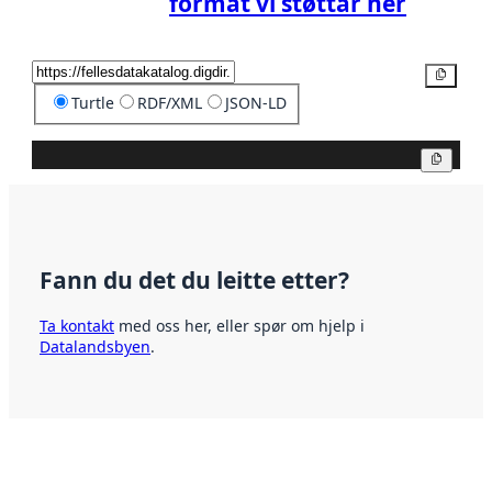
format vi støttar her
Kopier
Turtle
RDF/XML
JSON-LD
Kopier
Fann du det du leitte etter?
Ta kontakt
med oss her, eller spør om hjelp i
Datalandsbyen
.