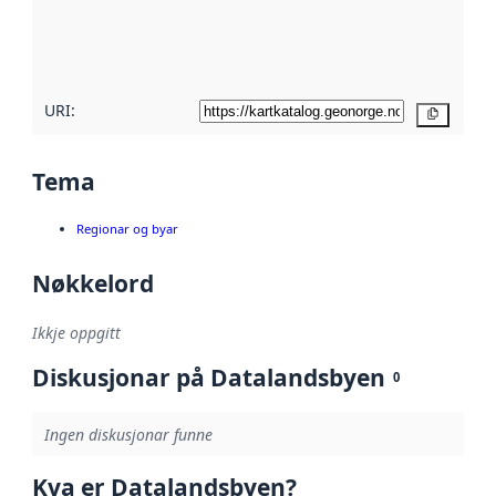
Les meir om
metadatakvalitet
her
URI:
Kopier
Tema
Regionar og byar
Nøkkelord
Ikkje oppgitt
Diskusjonar på Datalandsbyen
0
Ingen diskusjonar funne
Kva er Datalandsbyen?