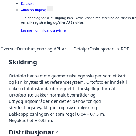
Datasett
Allmenn tilgang
Tilgjengeleg for alle. Tilgang kan likevel krevje registrering og føresp
om slik registrering og/eller API-nøklar.
Les meir om tilgangsnivå her
Oversikt
Distribusjonar og API-ar
Detaljar
Diskusjonar
RDF
8
0
Skildring
Ortofoto har samme geometriske egenskaper som et kart
og kan knyttes til et referansesystem. Ortofoto er inndelt i
ulike ortofotostandarder egnet til forskjellige formål.
Ortofoto 10: Dekker normalt byområder og
utbyggingsområder der det er behov for god
stedfestingsnøyaktighet og høy oppløsning.
Bakkeoppløsningen er som regel 0,04 – 0,15 m.
Nøyaktighet ± 0.35 m.
Distribusjonar
8