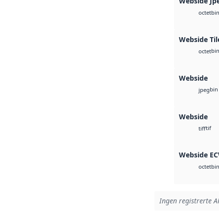
Webside Jp
bi
octet
Webside Til
bi
octet
Webside
bin
jpeg
Webside
tif
tiff
Webside E
bi
octet
Ingen registrerte AP