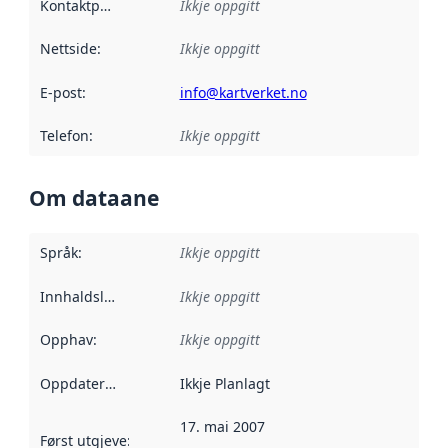
Kontaktpunkt
:
Ikkje oppgitt
Nettside
:
Ikkje oppgitt
E-post
:
info@kartverket.no
Telefon
:
Ikkje oppgitt
Om dataane
Språk
:
Ikkje oppgitt
Innhaldsleverandørar
Ikkje oppgitt
:
Opphav
:
Ikkje oppgitt
Oppdateringsfrekvens
Ikkje Planlagt
:
17. mai 2007
Først utgjeve
:
Denne datoen seier når dataa i dette datasettet 