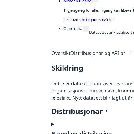
Allmenn tilgang
Tilgjengeleg for alle. Tilgang kan likeve
Les meir om tilgangsnivå her
Opne data
Datasettet er klassifiser
Oversikt
Distribusjonar og API-ar
1
Skildring
Dette er datasett som viser leveranser
organisasjonsnummer, navn, kommunen
leieslakt. Nytt datasett blir lagt ut årl
Distribusjonar
1
Namnlaus distribusjon