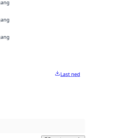
gang
gang
gang
Last ned