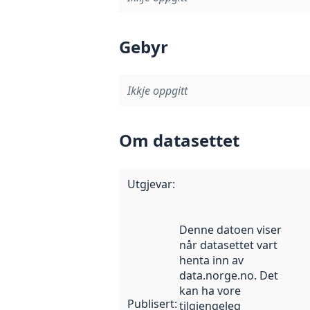
Gebyr
Ikkje oppgitt
Om datasettet
Utgjevar
:
Denne datoen viser
når datasettet vart
henta inn av
data.norge.no. Det
kan ha vore
Publisert
:
tilgjengeleg