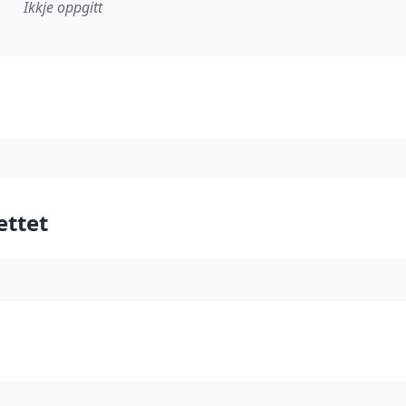
Ikkje oppgitt
lementeringsregel eller anna spesifikasjon som ligg til grun
ettet