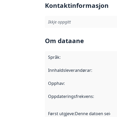
Kontaktinformasjon
Ikkje oppgitt
Om dataane
Språk
:
Innhaldsleverandørar
:
Opphav
:
Oppdateringsfrekvens
:
Først utgjeve
:
Denne datoen seier nå