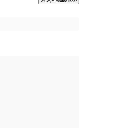
Gøym tomme rader
dd før datasettet blei publisert på data.norge.no.