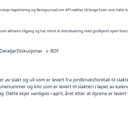
l krevje registrering og førespurnad om API-nøklar, så lenge kven som helst ka
t som allmenn tilgang og har minst éi distribuering med godkjend open lisen
Detaljar
Diskusjonar
RDF
0
 av slakt og ull som er levert fra jordbruksforetak til slakt
ummer og kilo som er levert til slakteri i løpet av kalen
ig. Dette skjer vanligvis i april, året etter at dyrene er levert t