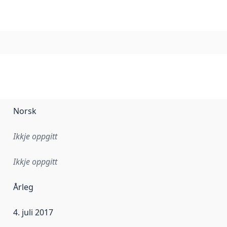
Norsk
Ikkje oppgitt
Ikkje oppgitt
Årleg
4. juli 2017
r dataa i dette datasettet først blei utgitt. Det kan ha skje