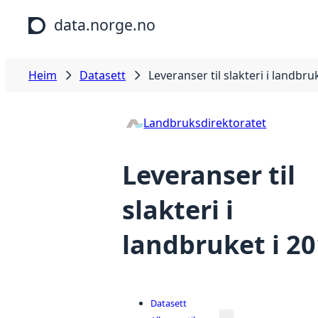
Hopp til hovudinnhald
data.norge.no
Heim
Datasett
Leveranser til slakteri i landbru
Landbruksdirektoratet
Leveranser til
slakteri i
landbruket i 2
Datasett