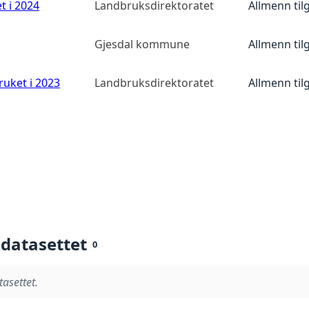
t i 2024
Landbruksdirektoratet
Allmenn til
Gjesdal kommune
Allmenn til
ruket i 2023
Landbruksdirektoratet
Allmenn til
 datasettet
0
tasettet.