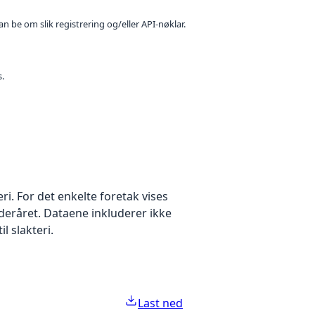
n be om slik registrering og/eller API-nøklar.
s.
eri. For det enkelte foretak vises
deråret. Dataene inkluderer ikke
il slakteri.
Last ned