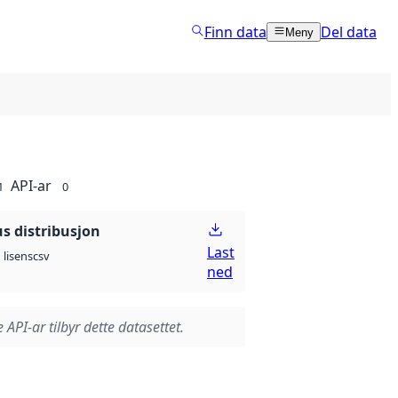
Finn data
Del data
Meny
API-ar
1
0
 distribusjon
Last
csv
lisens
ned
 API-ar tilbyr dette datasettet.