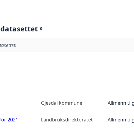
 datasettet
0
tasettet.
Gjesdal kommune
Allmenn til
 for 2021
Landbruksdirektoratet
Allmenn til