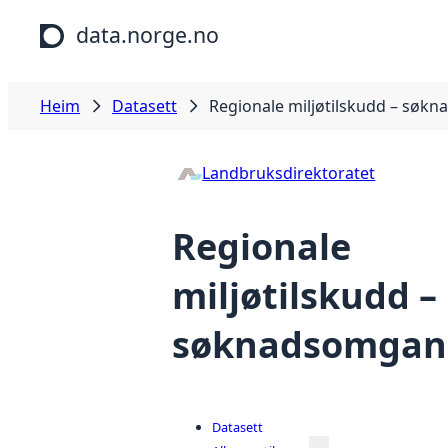
Hopp til hovudinnhald
data.norge.no
Heim
Datasett
Regionale miljøtilskudd – søk
Landbruksdirektoratet
Regionale
miljøtilskudd –
søknadsomgan
Datasett