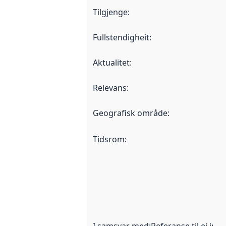
Tilgjenge
:
Fullstendigheit
:
Aktualitet
:
Relevans
:
Geografisk område
:
Tidsrom
:
I samsvar med
:
Referanse til ei imp