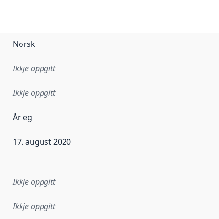
Norsk
Ikkje oppgitt
Ikkje oppgitt
Årleg
17. august 2020
r dataa i dette datasettet først blei utgitt. Det kan ha skje
Ikkje oppgitt
Ikkje oppgitt