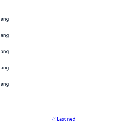
gang
gang
gang
gang
gang
Last ned