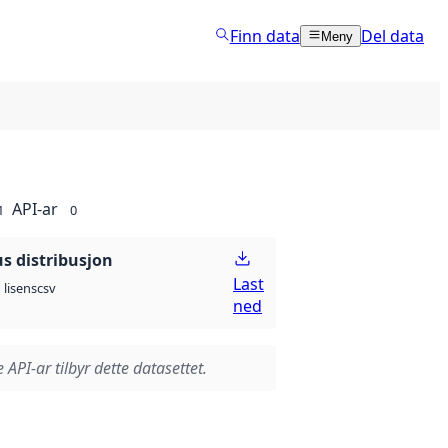
Finn data
Del data
Meny
API-ar
1
0
 distribusjon
Last
csv
lisens
ned
 API-ar tilbyr dette datasettet.