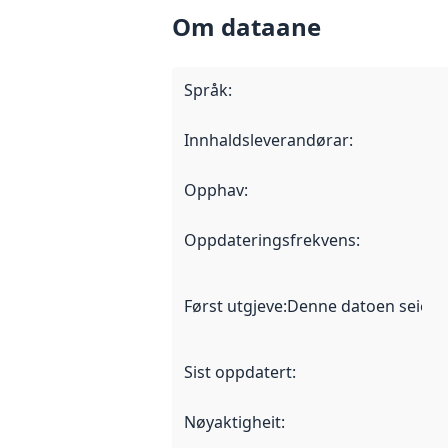
Om dataane
Språk
:
Innhaldsleverandørar
:
Opphav
:
Oppdateringsfrekvens
:
Først utgjeve
:
Denne datoen seier nå
Sist oppdatert
:
Nøyaktigheit
: