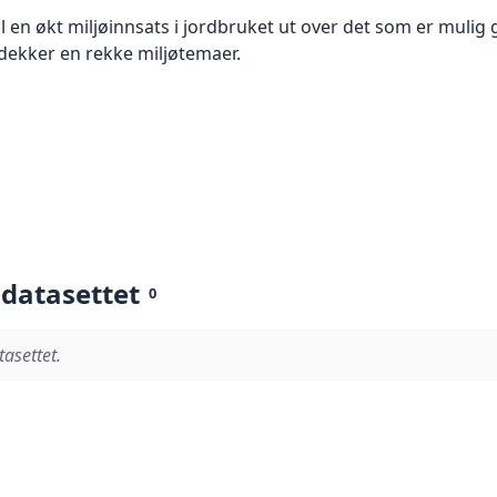
il en økt miljøinnsats i jordbruket ut over det som er muli
dekker en rekke miljøtemaer.
 datasettet
0
tasettet.