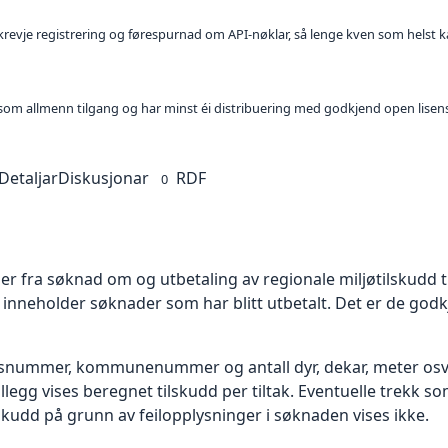
l krevje registrering og førespurnad om API-nøklar, så lenge kven som helst ka
t som allmenn tilgang og har minst éi distribuering med godkjend open lisen
Detaljar
Diskusjonar
RDF
0
 fra søknad om og utbetaling av regionale miljøtilskudd ti
neholder søknader som har blitt utbetalt. Det er de godkje
onsnummer, kommunenummer og antall dyr, dekar, meter osv.
I tillegg vises beregnet tilskudd per tiltak. Eventuelle trekk
lskudd på grunn av feilopplysninger i søknaden vises ikke.