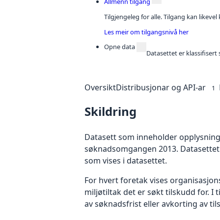
Allmenn tilgang
Tilgjengeleg for alle. Tilgang kan likeve
Les meir om tilgangsnivå her
Opne data
Datasettet er klassifiser
Oversikt
Distribusjonar og API-ar
1
Skildring
Datasett som inneholder opplysninger
søknadsomgangen 2013. Datasettet in
som vises i datasettet.
For hvert foretak vises organisasj
miljøtiltak det er søkt tilskudd for. 
av søknadsfrist eller avkorting av ti