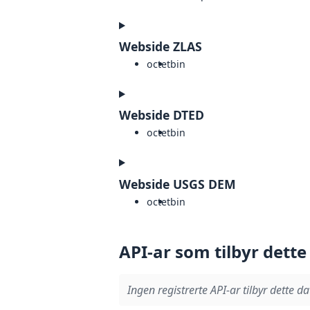
Webside ZLAS
octet
bin
Webside DTED
octet
bin
Webside USGS DEM
octet
bin
API-ar som tilbyr dette
Ingen registrerte API-ar tilbyr dette da