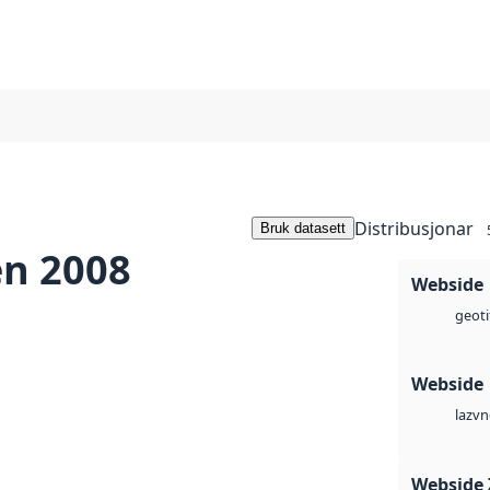
Distribusjonar
Bruk datasett
en 2008
Webside
geoti
Webside
vn
laz
Webside 