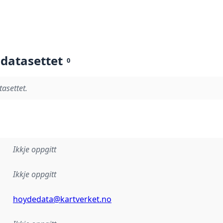
 datasettet
0
tasettet.
Ikkje oppgitt
Ikkje oppgitt
hoydedata@kartverket.no