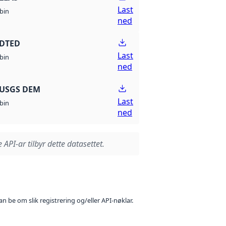
Last
bin
ned
 DTED
Last
bin
ned
 USGS DEM
Last
bin
ned
 API-ar tilbyr dette datasettet.
n be om slik registrering og/eller API-nøklar.