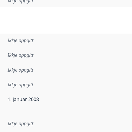
Ikkje oppgitt
Ikkje oppgitt
Ikkje oppgitt
Ikkje oppgitt
Ikkje oppgitt
1. januar 2008
r dataa i dette datasettet først blei utgitt. Det kan ha skje
Ikkje oppgitt