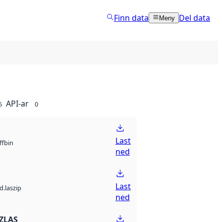
Finn data
Del data
Meny
API-ar
5
0
Last
bin
ff
ned
Last
d.laszip
ned
ZLAS