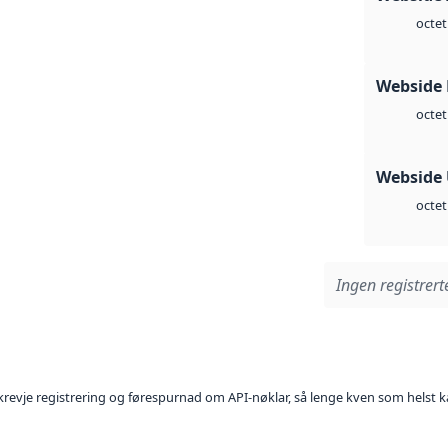
octet
Webside
octet
Webside
octet
Ingen registrerte
l krevje registrering og førespurnad om API-nøklar, så lenge kven som helst ka