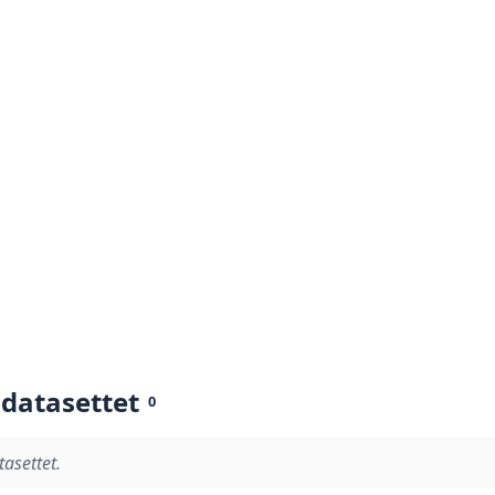
 datasettet
0
tasettet.