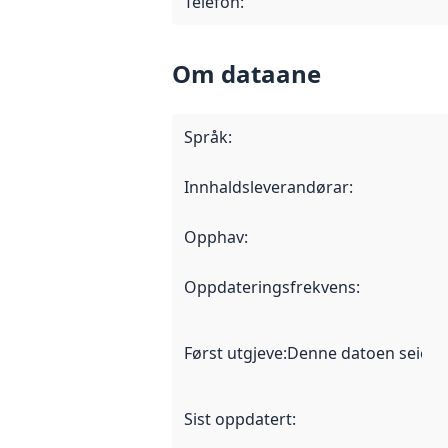
Telefon
:
Om dataane
Språk
:
Innhaldsleverandørar
:
Opphav
:
Oppdateringsfrekvens
:
Først utgjeve
:
Denne datoen seier nå
Sist oppdatert
: