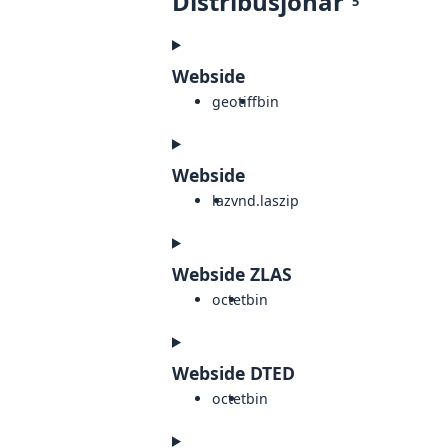
Distribusjonar
5
Webside
geotiff
bin
Webside
laz
vnd.laszip
Webside ZLAS
octet
bin
Webside DTED
octet
bin