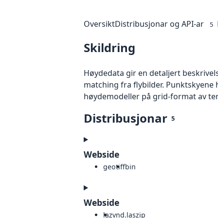
Oversikt
Distribusjonar og API-ar
5
Skildring
Høydedata gir en detaljert beskrivel
matching fra flybilder. Punktskyene 
høydemodeller på grid-format av te
Distribusjonar
5
Webside
geotiff
bin
Webside
laz
vnd.laszip