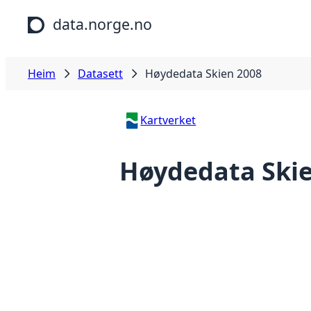
Hopp til hovudinnhald
data.norge.no
Heim
Datasett
Høydedata Skien 2008
Kartverket
Høydedata Ski