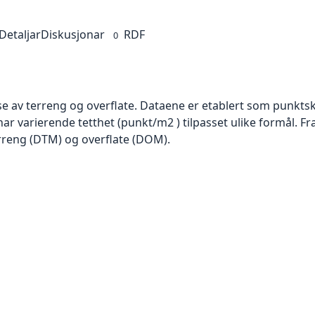
Detaljar
Diskusjonar
RDF
0
se av terreng og overflate. Dataene er etablert som punktsk
har varierende tetthet (punkt/m2 ) tilpasset ulike formål. F
rreng (DTM) og overflate (DOM).