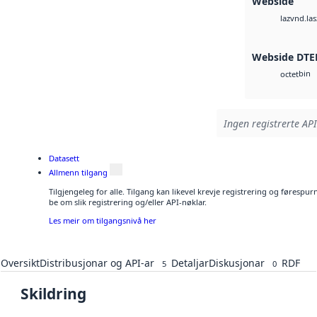
Webside
vnd.las
laz
Webside DTE
bin
octet
Ingen registrerte API
Datasett
Allmenn tilgang
Tilgjengeleg for alle. Tilgang kan likevel krevje registrering og førespu
be om slik registrering og/eller API-nøklar.
Les meir om tilgangsnivå her
Oversikt
Distribusjonar og API-ar
Detaljar
Diskusjonar
RDF
5
0
Skildring