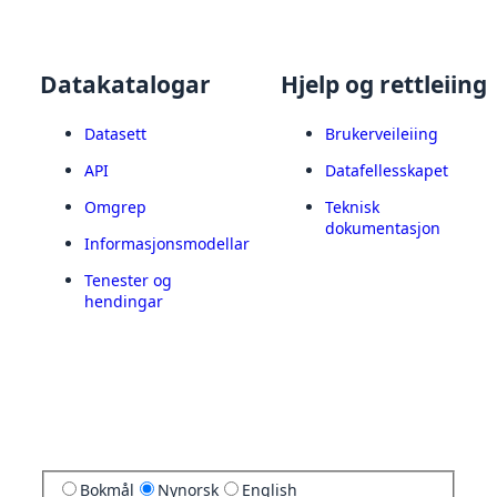
Datakatalogar
Hjelp og rettleiing
Datasett
Brukerveileiing
API
Datafellesskapet
Omgrep
Teknisk
dokumentasjon
Informasjonsmodellar
Tenester og
hendingar
Bokmål
Nynorsk
English