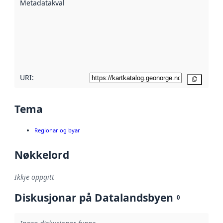
Metadatakvalitet
:
hjelp av
metadata.
Les meir om
metadatakvalitet
her
URI:
Kopier
Tema
Regionar og byar
Nøkkelord
Ikkje oppgitt
Diskusjonar på Datalandsbyen
0