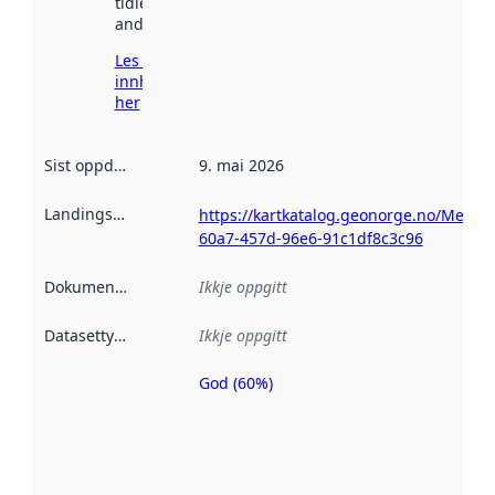
tidlegare
andre stader.
Les meir om
innhenting
her
Sist oppdatert
:
9. mai 2026
Landingsside
:
https://kartkatalog.geonorge.no/Metad
60a7-457d-96e6-91c1df8c3c96
Dokumentasjon
:
Ikkje oppgitt
Datasettype
:
Ikkje oppgitt
God (60%)
Metadatakvalitet
er ein indikator
på kor godt
datasettene er
beskrive ved