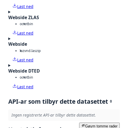
Last ned
Webside ZLAS
octet
bin
Last ned
Webside
laz
vnd.laszip
Last ned
Webside DTED
octet
bin
Last ned
API-ar som tilbyr dette datasettet
0
Ingen registrerte API-ar tilbyr dette datasettet.
Gøym tomme rader