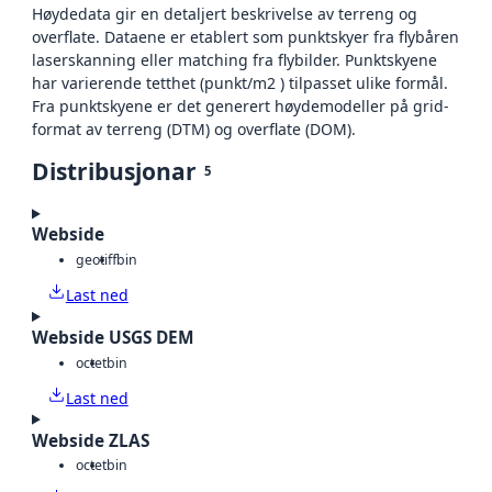
Høydedata gir en detaljert beskrivelse av terreng og
overflate. Dataene er etablert som punktskyer fra flybåren
laserskanning eller matching fra flybilder. Punktskyene
har varierende tetthet (punkt/m2 ) tilpasset ulike formål.
Fra punktskyene er det generert høydemodeller på grid-
format av terreng (DTM) og overflate (DOM).
Distribusjonar
5
Webside
geotiff
bin
Last ned
Webside USGS DEM
octet
bin
Last ned
Webside ZLAS
octet
bin