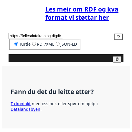
Les meir om RDF og kva
format vi støttar her
Kopier
Turtle
RDF/XML
JSON-LD
Kopier
Fann du det du leitte etter?
Ta kontakt
med oss her, eller spør om hjelp i
Datalandsbyen
.