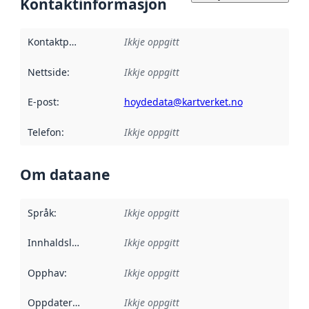
Kontaktinformasjon
Kontaktpunkt
:
Ikkje oppgitt
Nettside
:
Ikkje oppgitt
E-post
:
hoydedata@kartverket.no
Telefon
:
Ikkje oppgitt
Om dataane
Språk
:
Ikkje oppgitt
Innhaldsleverandørar
Ikkje oppgitt
:
Opphav
:
Ikkje oppgitt
Oppdateringsfrekvens
Ikkje oppgitt
: