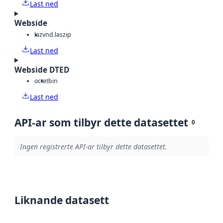
Last ned
Webside
laz
vnd.laszip
Last ned
Webside DTED
octet
bin
Last ned
API-ar som tilbyr dette datasettet
0
Ingen registrerte API-ar tilbyr dette datasettet.
Liknande datasett