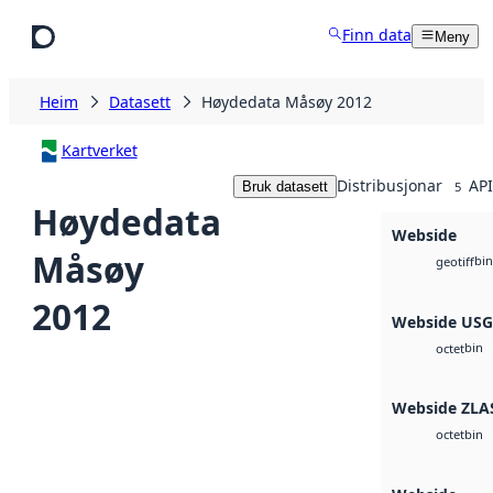
Hopp til hovudinnhald
Finn data
Meny
Heim
Datasett
Høydedata Måsøy 2012
Kartverket
Distribusjonar
API
Bruk datasett
5
Høydedata
Webside
Måsøy
bin
geotiff
2012
Webside US
bin
octet
Webside ZLA
bin
octet