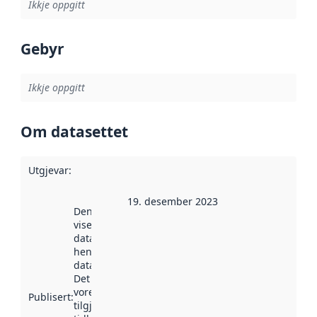
Ikkje oppgitt
Gebyr
Ikkje oppgitt
Om datasettet
Utgjevar
:
19. desember 2023
Denne datoen
viser når
datasettet vart
henta inn av
data.norge.no.
Det kan ha
vore
Publisert
:
tilgjengeleg