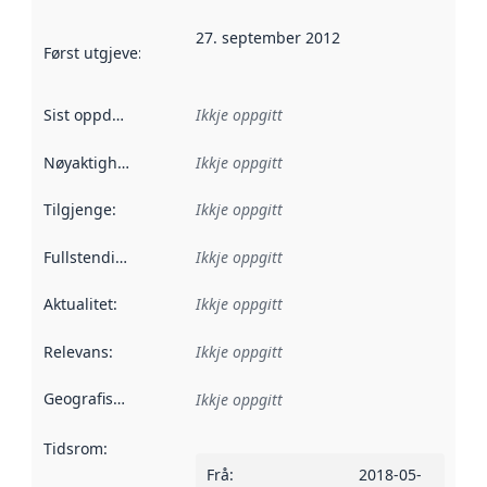
27. september 2012
Først utgjeve
:
Denne datoen seier når dataa i dette datasettet 
Sist oppdatert
:
Ikkje oppgitt
Nøyaktigheit
:
Ikkje oppgitt
Tilgjenge
:
Ikkje oppgitt
Fullstendigheit
:
Ikkje oppgitt
Aktualitet
:
Ikkje oppgitt
Relevans
:
Ikkje oppgitt
Geografisk område
:
Ikkje oppgitt
Tidsrom
:
Frå
:
2018-05-