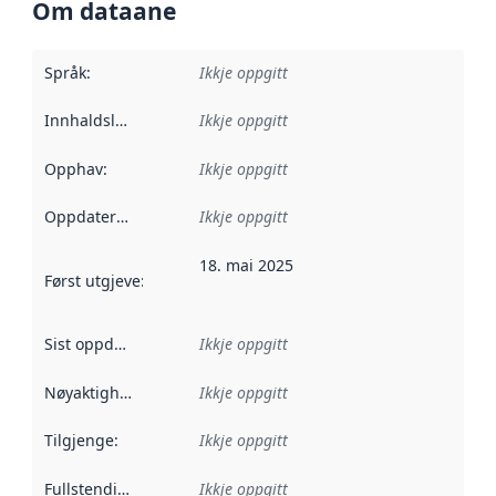
Om dataane
Språk
:
Ikkje oppgitt
Innhaldsleverandørar
Ikkje oppgitt
:
Opphav
:
Ikkje oppgitt
Oppdateringsfrekvens
Ikkje oppgitt
:
18. mai 2025
Først utgjeve
:
Denne datoen seier når dataa i dette datasettet 
Sist oppdatert
:
Ikkje oppgitt
Nøyaktigheit
:
Ikkje oppgitt
Tilgjenge
:
Ikkje oppgitt
Fullstendigheit
:
Ikkje oppgitt