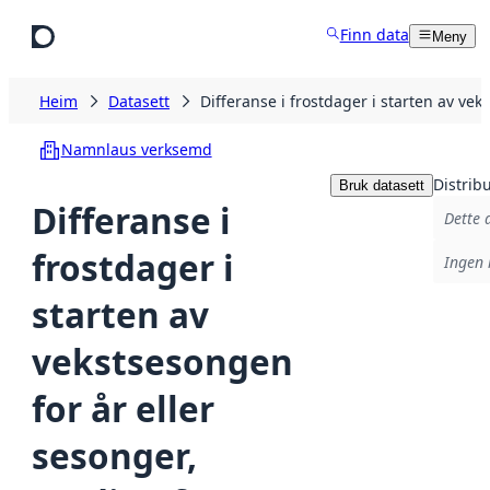
Hopp til hovudinnhald
Finn data
Meny
Heim
Datasett
Differanse i frostdager i starten av v
Namnlaus verksemd
Distrib
Bruk datasett
Differanse i
Dette 
frostdager i
Ingen 
starten av
vekstsesongen
for år eller
sesonger,