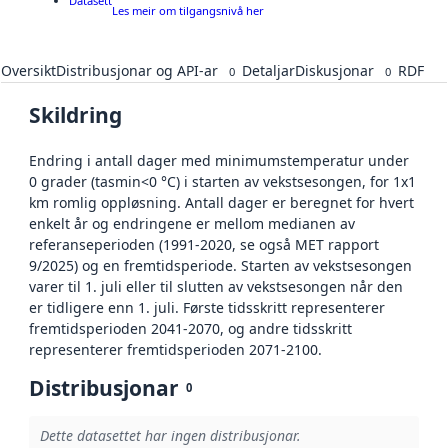
Datasett
Les meir om tilgangsnivå her
Oversikt
Distribusjonar og API-ar
Detaljar
Diskusjonar
RDF
0
0
Skildring
Endring i antall dager med minimumstemperatur under
0 grader (tasmin<0 °C) i starten av vekstsesongen, for 1x1
km romlig oppløsning. Antall dager er beregnet for hvert
enkelt år og endringene er mellom medianen av
referanseperioden (1991-2020, se også MET rapport
9/2025) og en fremtidsperiode. Starten av vekstsesongen
varer til 1. juli eller til slutten av vekstsesongen når den
er tidligere enn 1. juli. Første tidsskritt representerer
fremtidsperioden 2041-2070, og andre tidsskritt
representerer fremtidsperioden 2071-2100.
Distribusjonar
0
Dette datasettet har ingen distribusjonar.