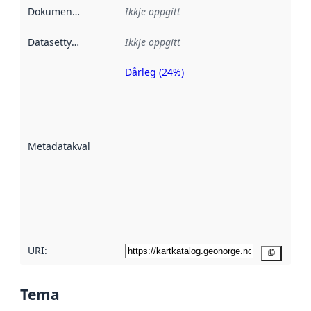
Dokumentasjon
:
Ikkje oppgitt
Datasettype
:
Ikkje oppgitt
Dårleg (24%)
Metadatakvalitet
er ein indikator
på kor godt
datasettene er
beskrive ved
Metadatakvalitet
:
hjelp av
metadata.
Les meir om
metadatakvalitet
her
URI:
Kopier
Tema