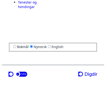
Tenester og
hendingar
Bokmål
Nynorsk
English
ei teneste frå