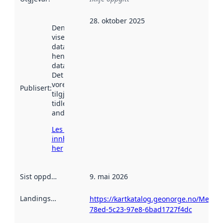
28. oktober 2025
Denne datoen
viser når
datasettet vart
henta inn av
data.norge.no.
Det kan ha
vore
Publisert
:
tilgjengeleg
tidlegare
andre stader.
Les meir om
innhenting
her
Sist oppdatert
:
9. mai 2026
Landingsside
:
https://kartkatalog.geonorge.no/Metad
78ed-5c23-97e8-6bad1727f4dc