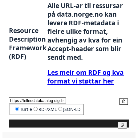
Alle URL-ar til ressursar
på data.norge.no kan
levere RDF-metadata i
Resource
fleire ulike format,
Description
avhengig av kva for ein
Framework
Accept-header som blir
(RDF)
sendt med.
Les meir om RDF og kva
format vi støttar her
Kopier
Turtle
RDF/XML
JSON-LD
Kopier