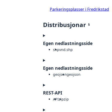
Parkeringsplasser i Fredrikstad
Distribusjonar
5
Egen nedlastningsside
shp
vnd.shp
Egen nedlastningsside
geojson
geojson
REST-API
API
zip
zip