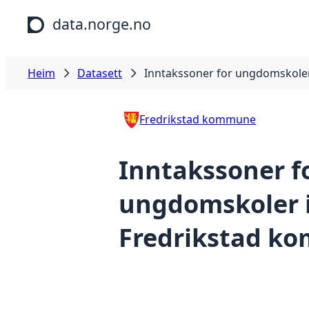
Hopp til hovudinnhald
data.norge.no
Heim
Datasett
Inntakssoner for ungdomskole
Fredrikstad kommune
Inntakssoner f
ungdomskoler 
Fredrikstad k