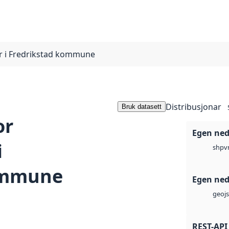
r i Fredrikstad kommune
Distribusjonar
Bruk datasett
or
Egen ned
i
v
shp
ommune
Egen ned
geoj
REST-API