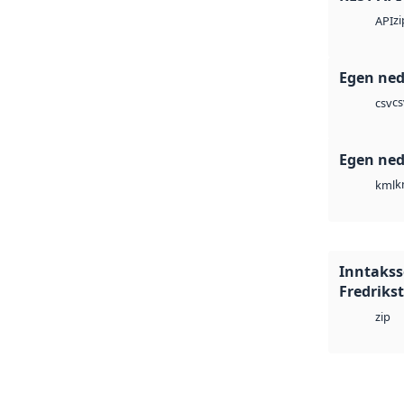
zi
API
Egen ned
cs
csv
Egen ned
k
kml
Inntakss
Fredriks
zip