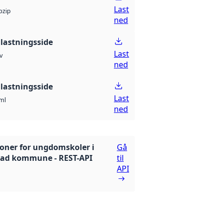
Last
p
zip
ned
lastningsside
Last
v
ned
lastningsside
Last
ml
ned
oner for ungdomskoler i
Gå
tad kommune - REST-API
til
API