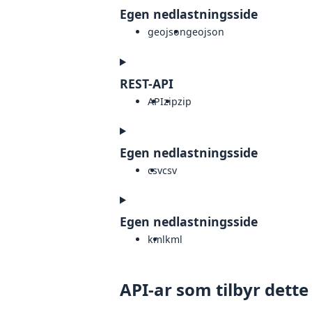
Egen nedlastningsside
geojson
geojson
REST-API
API
zip
zip
Egen nedlastningsside
csv
csv
Egen nedlastningsside
kml
kml
API-ar som tilbyr dette