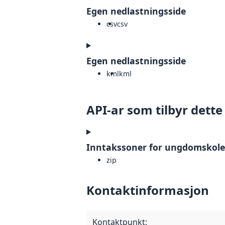
Egen nedlastningsside
csv
csv
Egen nedlastningsside
kml
kml
API-ar som tilbyr dette
Inntakssoner for ungdomskoler
zip
Kontaktinformasjon
Kontaktpunkt
: