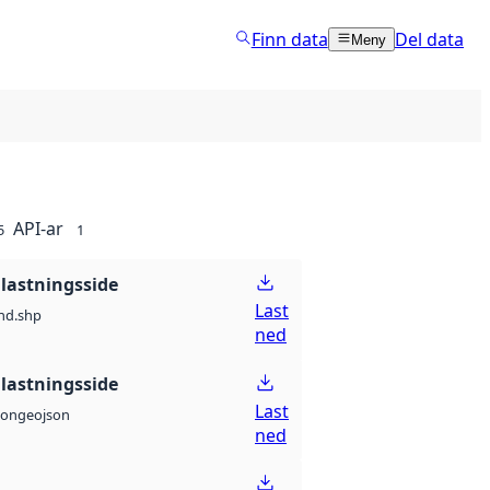
Finn data
Del data
Meny
API-ar
5
1
lastningsside
Last
nd.shp
ned
lastningsside
Last
geojson
son
ned