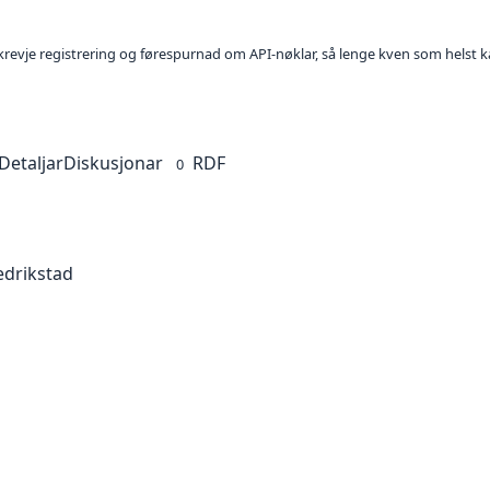
l krevje registrering og førespurnad om API-nøklar, så lenge kven som helst ka
Detaljar
Diskusjonar
RDF
0
edrikstad