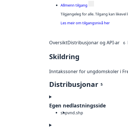
Allmenn tilgang
Tilgjengeleg for alle. Tilgang kan likeve
Les meir om tilgangsnivå her
Oversikt
Distribusjonar og API-ar
6
Skildring
Inntakssoner for ungdomskoler i Fr
Distribusjonar
5
Egen nedlastningsside
shp
vnd.shp