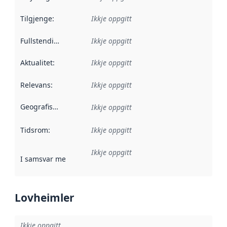
Tilgjenge
:
Ikkje oppgitt
Fullstendigheit
:
Ikkje oppgitt
Aktualitet
:
Ikkje oppgitt
Relevans
:
Ikkje oppgitt
Geografisk område
:
Ikkje oppgitt
Tidsrom
:
Ikkje oppgitt
Ikkje oppgitt
I samsvar med
:
Referanse til ei implementeringsregel eller an
Lovheimler
Ikkje oppgitt