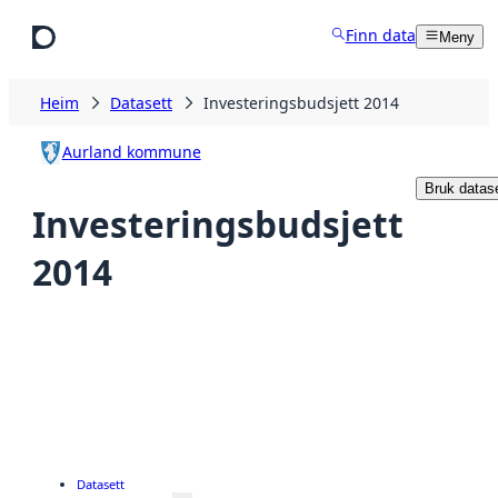
Hopp til hovudinnhald
Finn data
Meny
Heim
Datasett
Investeringsbudsjett 2014
Aurland kommune
Bruk datase
Investeringsbudsjett
2014
Datasett