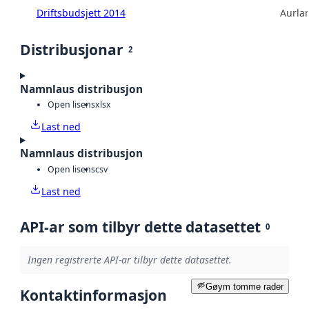
Driftsbudsjett 2014
Aurla
Distribusjonar
2
Namnlaus distribusjon
Open lisens
xlsx
Last ned
Namnlaus distribusjon
Open lisens
csv
Last ned
API-ar som tilbyr dette datasettet
0
Ingen registrerte API-ar tilbyr dette datasettet.
Gøym tomme rader
Kontaktinformasjon