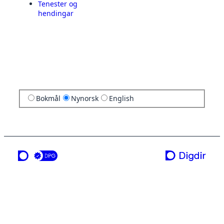
Tenester og
hendingar
Bokmål
Nynorsk
English
ei teneste frå