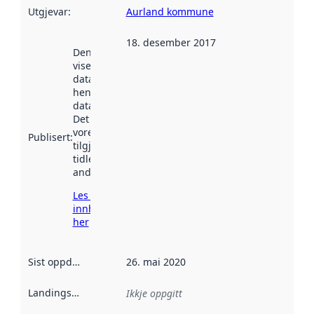
Utgjevar
:
Aurland kommune
18. desember 2017
Denne datoen
viser når
datasettet vart
henta inn av
data.norge.no.
Det kan ha
vore
Publisert
:
tilgjengeleg
tidlegare
andre stader.
Les meir om
innhenting
her
Sist oppdatert
:
26. mai 2020
Landingsside
:
Ikkje oppgitt