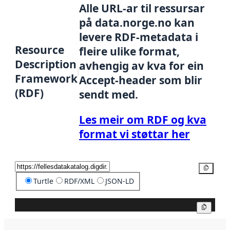
Alle URL-ar til ressursar
på data.norge.no kan
levere RDF-metadata i
Resource
fleire ulike format,
Description
avhengig av kva for ein
Framework
Accept-header som blir
(RDF)
sendt med.
Les meir om RDF og kva
format vi støttar her
Kopier
Turtle
RDF/XML
JSON-LD
Kopier