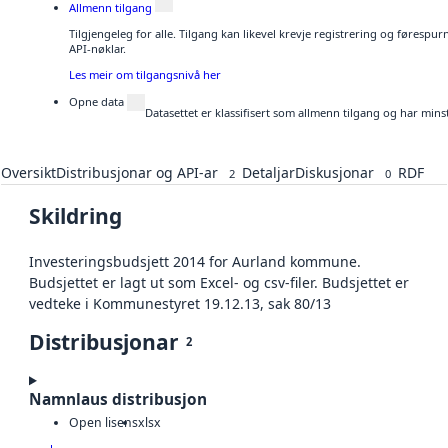
Allmenn tilgang
Tilgjengeleg for alle. Tilgang kan likevel krevje registrering og førespu
API-nøklar.
Les meir om tilgangsnivå her
Opne data
Datasettet er klassifisert som allmenn tilgang og har mins
Oversikt
Distribusjonar og API-ar
Detaljar
Diskusjonar
RDF
2
0
Skildring
Investeringsbudsjett 2014 for Aurland kommune.
Budsjettet er lagt ut som Excel- og csv-filer. Budsjettet er
vedteke i Kommunestyret 19.12.13, sak 80/13
Distribusjonar
2
Namnlaus distribusjon
Open lisens
xlsx