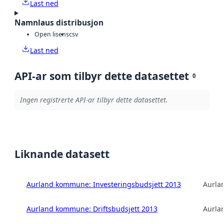
Last ned
Namnlaus distribusjon
Open lisens
csv
Last ned
API-ar som tilbyr dette datasettet
0
Ingen registrerte API-ar tilbyr dette datasettet.
Liknande datasett
Aurland kommune: Investeringsbudsjett 2013
Aurla
Aurland kommune: Driftsbudsjett 2013
Aurla