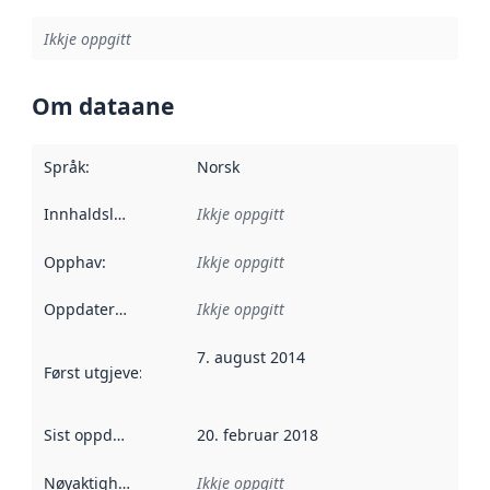
Ikkje oppgitt
Om dataane
Språk
:
Norsk
Innhaldsleverandørar
Ikkje oppgitt
:
Opphav
:
Ikkje oppgitt
Oppdateringsfrekvens
Ikkje oppgitt
:
7. august 2014
Først utgjeve
:
Denne datoen seier når dataa i dette datasettet 
Sist oppdatert
:
20. februar 2018
Nøyaktigheit
:
Ikkje oppgitt