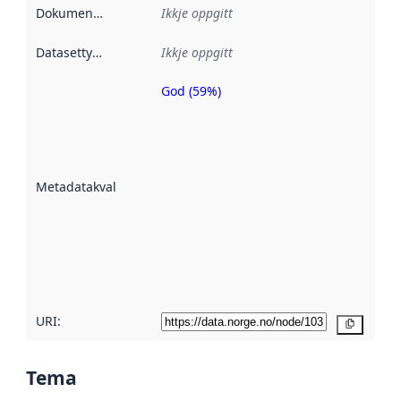
Dokumentasjon
:
Ikkje oppgitt
Datasettype
:
Ikkje oppgitt
God (59%)
Metadatakvalitet
er ein indikator
på kor godt
datasettene er
beskrive ved
Metadatakvalitet
:
hjelp av
metadata.
Les meir om
metadatakvalitet
her
URI:
Kopier
Tema