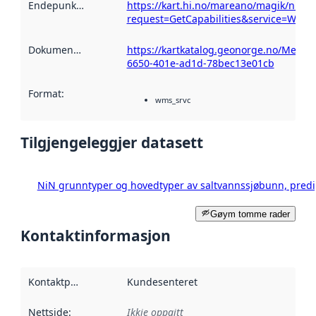
Endepunktskildring
:
https://kart.hi.no/mareano/magik/nin_
request=GetCapabilities&service=WMS
Dokumentasjon
:
https://kartkatalog.geonorge.no/Metad
6650-401e-ad1d-78bec13e01cb
Format
:
wms_srvc
Tilgjengeleggjer datasett
NiN grunntyper og hovedtyper av saltvannssjøbunn, predi
Gøym tomme rader
Kontaktinformasjon
Kontaktpunkt
:
Kundesenteret
Nettside
:
Ikkje oppgitt