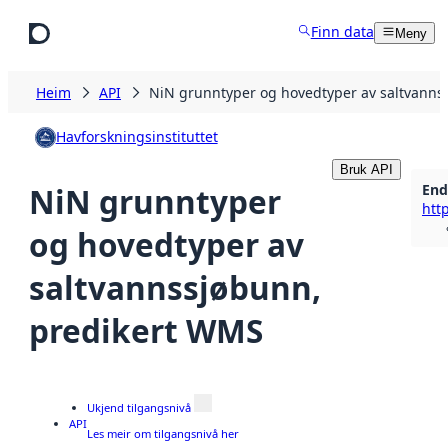
Hopp til hovudinnhald
Finn data
Meny
Heim
API
NiN grunntyper og hovedtyper av saltvanns
Havforskningsinstituttet
Bruk API
End
NiN grunntyper
og hovedtyper av
saltvannssjøbunn,
predikert WMS
Ukjend tilgangsnivå
API
Les meir om tilgangsnivå her