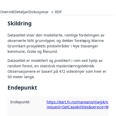
Oversikt
Detaljar
Diskusjonar
RDF
0
Skildring
Datasettet viser den modellerte, romlige fordelingen av
observerte NiN grunntyper, og dekker foreløpig Marine
Grunnkart-prosjektets pilotområder i Nye Stavanger
kommune, Giske og Ålesund.
Datasettet er modellert og predikert i rom ved hjelp av
random forest, en statistisk maskinlæringsteknikk.
Observasjonene er basert på 472 videolinjer som hver er
50 meter lange.
Endepunkt
Endepunkt
:
https://kart.hi.no/mareano/magik/nin_
request=GetCapabilities&service=WMS