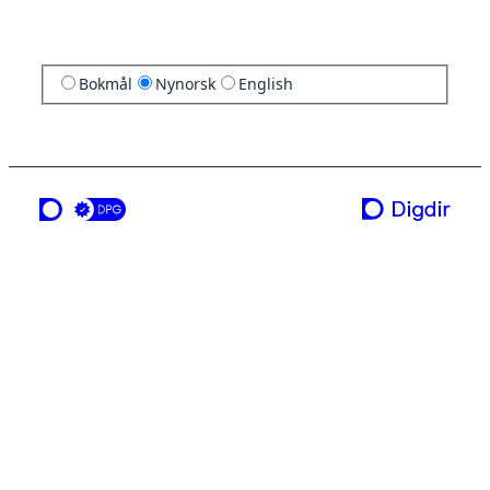
Bokmål
Nynorsk
English
ei teneste frå