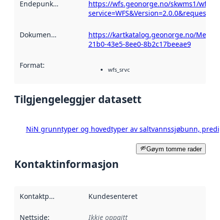
Endepunktskildring
:
https://wfs.geonorge.no/skwms1/wfs.sa
service=WFS&Version=2.0.0&request=Get
Dokumentasjon
:
https://kartkatalog.geonorge.no/Metad
21b0-43e5-8ee0-8b2c17beeae9
Format
:
wfs_srvc
Tilgjengeleggjer datasett
NiN grunntyper og hovedtyper av saltvannssjøbunn, predi
Gøym tomme rader
Kontaktinformasjon
Kontaktpunkt
:
Kundesenteret
Nettside
:
Ikkje oppgitt