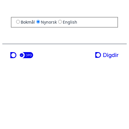
Bokmål
Nynorsk
English
ei teneste frå