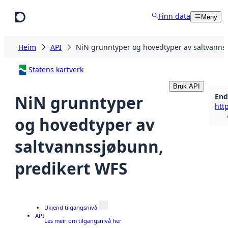
Hopp til hovudinnhald
Finn data
Meny
Heim
API
NiN grunntyper og hovedtyper av saltvanns
Statens kartverk
Bruk API
End
NiN grunntyper
og hovedtyper av
saltvannssjøbunn,
predikert WFS
Ukjend tilgangsnivå
API
Les meir om tilgangsnivå her