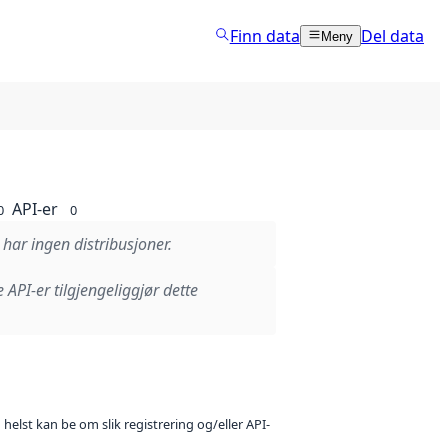
Finn data
Del data
Meny
API-er
0
0
 har ingen distribusjoner.
e API-er tilgjengeliggjør dette
 helst kan be om slik registrering og/eller API-