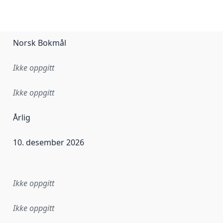
Norsk Bokmål
Ikke oppgitt
Ikke oppgitt
Årlig
10. desember 2026
ataene i dette datasettet første gang ble utgitt. Det kan ha
Ikke oppgitt
Ikke oppgitt