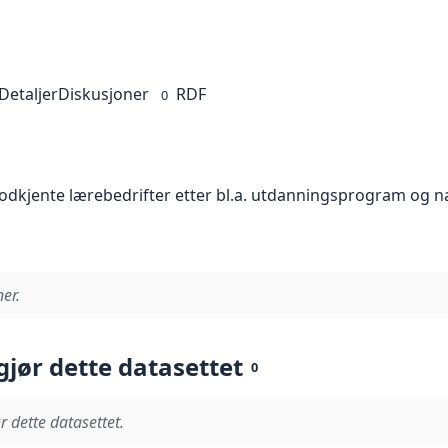
Detaljer
Diskusjoner
RDF
0
 godkjente lærebedrifter etter bl.a. utdanningsprogram og
er.
gjør dette datasettet
0
r dette datasettet.