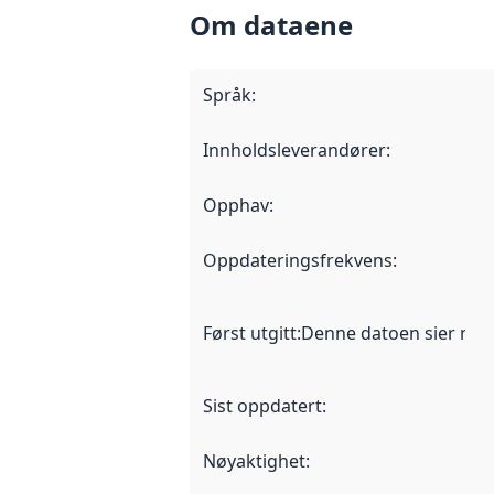
Om dataene
Språk
:
Innholdsleverandører
:
Opphav
:
Oppdateringsfrekvens
:
Først utgitt
:
Denne datoen sier når d
Sist oppdatert
:
Nøyaktighet
: