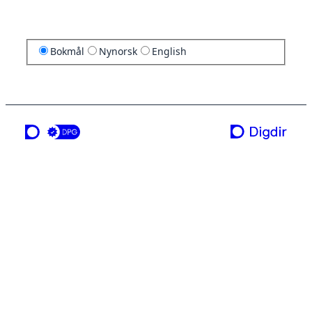
Bokmål
Nynorsk
English
en tjeneste fra