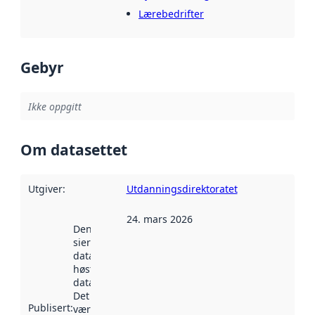
Lærebedrifter
Gebyr
Ikke oppgitt
Om datasettet
Utgiver
:
Utdanningsdirektoratet
24. mars 2026
Denne datoen
sier når
datasettet ble
høstet av
data.norge.no.
Det kan ha
Publisert
:
vært