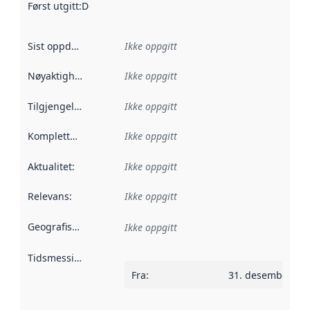
Først utgitt
:
Denne datoen sier når dataene i dette datasettet 
Sist oppdatert
:
Ikke oppgitt
Nøyaktighet
:
Ikke oppgitt
Tilgjengelighet
:
Ikke oppgitt
Kompletthet
:
Ikke oppgitt
Aktualitet
:
Ikke oppgitt
Relevans
:
Ikke oppgitt
Geografisk avgrensning
:
Ikke oppgitt
Tidsmessig avgrensning
:
Fra
:
31. desember 20