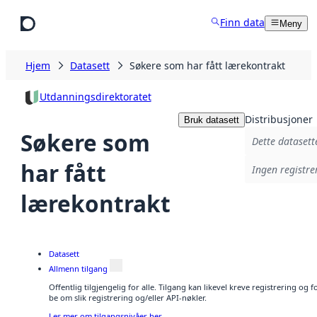
Hopp til hovedinnhold
Finn data
Meny
Hjem
Datasett
Søkere som har fått lærekontrakt
Utdanningsdirektoratet
Distribusjoner
Bruk datasett
Søkere som
Dette datasett
har fått
Ingen registrer
lærekontrakt
Datasett
Allmenn tilgang
Offentlig tilgjengelig for alle. Tilgang kan likevel kreve registrering o
be om slik registrering og/eller API-nøkler.
Les mer om tilgangsnivåer her