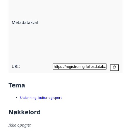
er en indikator
på hvor godt
datasettene er
beskrevet ved
Metadatakvalitet
:
hjelp
avmetadata.
Les mer om
metadatakvalitet
her
URI:
Kopier
Tema
Utdanning, kultur og sport
Nøkkelord
Ikke oppgitt