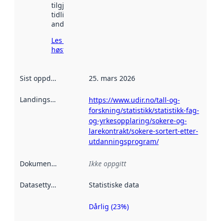
tilgjengelig
tidligere
andre steder.
Les mer om
høsting her
Sist oppdatert
:
25. mars 2026
Landingsside
:
https://www.udir.no/tall-og-
forskning/statistikk/statistikk-fag-
og-yrkesopplaring/sokere-og-
larekontrakt/sokere-sortert-etter-
utdanningsprogram/
Dokumentasjon
:
Ikke oppgitt
Datasettype
:
Statistiske data
Dårlig (23%)
Metadatakvalitet