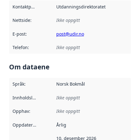
Kontaktpunkt
:
Utdanningsdirektoratet
Nettside
:
Ikke oppgitt
E-post
:
post@udir.no
Telefon
:
Ikke oppgitt
Om dataene
Språk
:
Norsk Bokmål
Innholdsleverandører
Ikke oppgitt
:
Opphav
:
Ikke oppgitt
Oppdateringsfrekvens
Årlig
:
10. desember 2026