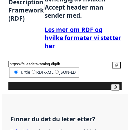
Description
Accept header man
Framework
sender med.
(RDF)
Les mer om RDF og
hvilke formater vi støtter
her
Kopier
Turtle
RDF/XML
JSON-LD
Kopier
Finner du det du leter etter?