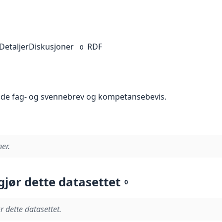
Detaljer
Diskusjoner
RDF
0
dde fag- og svennebrev og kompetansebevis.
er.
gjør dette datasettet
0
r dette datasettet.