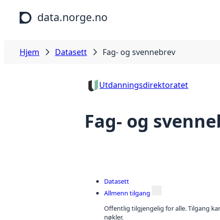
Hopp til hovedinnhold
data.norge.no
Hjem
Datasett
Fag- og svennebrev
Utdanningsdirektoratet
Fag- og svenne
Datasett
Allmenn tilgang
Offentlig tilgjengelig for alle. Tilgang 
nøkler.