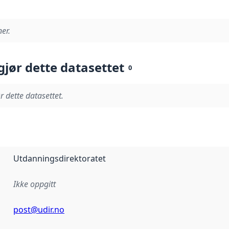
er.
gjør dette datasettet
0
r dette datasettet.
Utdanningsdirektoratet
Ikke oppgitt
post@udir.no