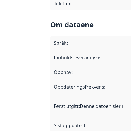
Telefon
:
Om dataene
Språk
:
Innholdsleverandører
:
Opphav
:
Oppdateringsfrekvens
:
Først utgitt
:
Denne datoen sier når d
Sist oppdatert
: