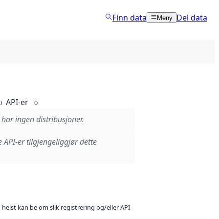
Finn data
Del data
Meny
API-er
0
0
 har ingen distribusjoner.
e API-er tilgjengeliggjør dette
 helst kan be om slik registrering og/eller API-