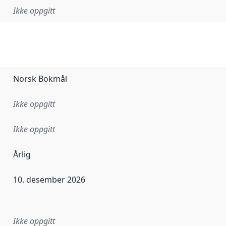
Ikke oppgitt
Norsk Bokmål
Ikke oppgitt
Ikke oppgitt
Årlig
10. desember 2026
ataene i dette datasettet første gang ble utgitt. Det kan ha
Ikke oppgitt