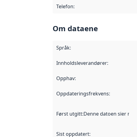
Telefon
:
Om dataene
Språk
:
Innholdsleverandører
:
Opphav
:
Oppdateringsfrekvens
:
Først utgitt
:
Denne datoen sier når d
Sist oppdatert
: