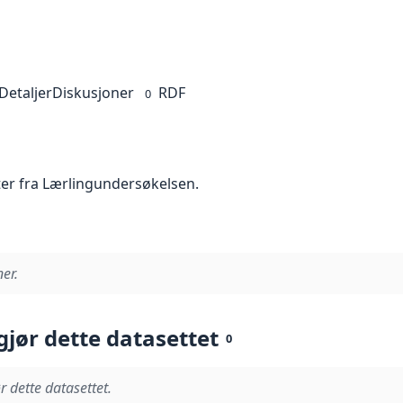
Detaljer
Diskusjoner
RDF
0
ter fra Lærlingundersøkelsen.
er.
gjør dette datasettet
0
r dette datasettet.