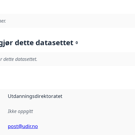
er.
gjør dette datasettet
0
r dette datasettet.
Utdanningsdirektoratet
Ikke oppgitt
post@udir.no