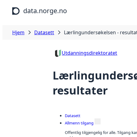
Hopp til hovedinnhold
data.norge.no
Hjem
Datasett
Lærlingundersøkelsen - resulta
Utdanningsdirektoratet
Lærlingundersø
resultater
Datasett
Allmenn tilgang
Offentlig tilgjengelig for alle. Tilgang 