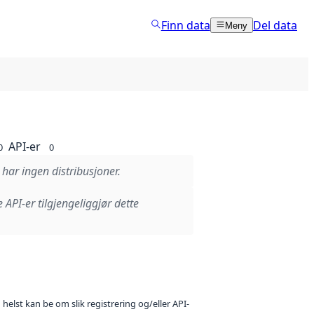
Finn data
Del data
Meny
API-er
0
0
 har ingen distribusjoner.
e API-er tilgjengeliggjør dette
 helst kan be om slik registrering og/eller API-