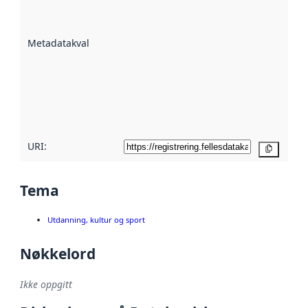
på hvor godt
datasettene er
beskrevet ved
Metadatakvalitet
:
hjelp
avmetadata.
Les mer om
metadatakvalitet
her
URI:
Kopier
Tema
Utdanning, kultur og sport
Nøkkelord
Ikke oppgitt