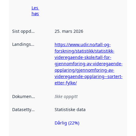
Les mer om
høsting her
Sist oppdatert
:
25. mars 2026
Landingsside
:
https://www.udir.no/tall-og-
forskning/statistikk/statistikk-
videregaende-skole/tall-for-
gjennomforing-av-videregaende-
opplaring/gjennomforing-av-
videregaende-opplaring--sortert-
etter-fylke/
Dokumentasjon
:
Ikke oppgitt
Datasettype
:
Statistiske data
Dårlig (22%)
Metadatakvalitet
er en indikator