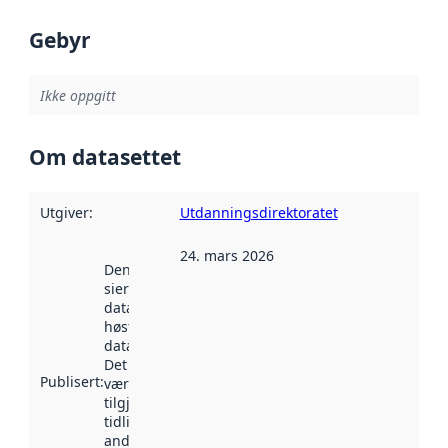
Gebyr
Ikke oppgitt
Om datasettet
Utgiver
:
Utdanningsdirektoratet
24. mars 2026
Denne datoen
sier når
datasettet ble
høstet av
data.norge.no.
Det kan ha
Publisert
:
vært
tilgjengelig
tidligere
andre steder.