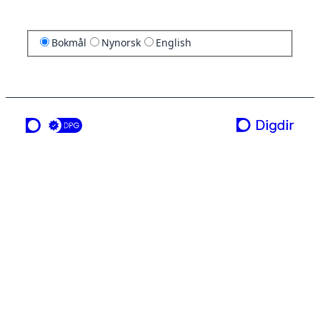
Bokmål
Nynorsk
English
en tjeneste fra