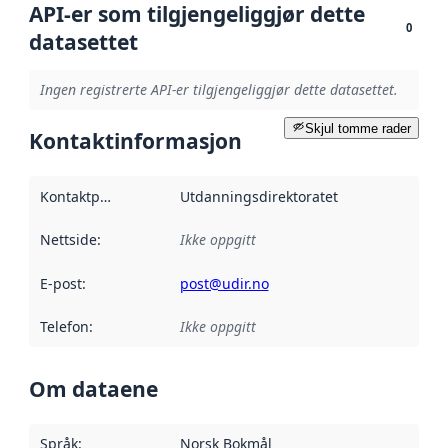
API-er som tilgjengeliggjør dette
0
datasettet
Ingen registrerte API-er tilgjengeliggjør dette datasettet.
Skjul tomme rader
Kontaktinformasjon
Kontaktpunkt
:
Utdanningsdirektoratet
Nettside
:
Ikke oppgitt
E-post
:
post@udir.no
Telefon
:
Ikke oppgitt
Om dataene
Språk
:
Norsk Bokmål