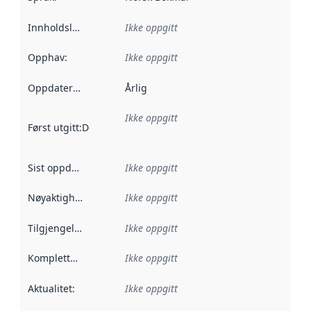
Innholdsleverandører
Ikke oppgitt
:
Opphav
:
Ikke oppgitt
Oppdateringsfrekvens
Årlig
:
Ikke oppgitt
Først utgitt
:
Denne datoen sier når dataene i dette datasettet 
Sist oppdatert
:
Ikke oppgitt
Nøyaktighet
:
Ikke oppgitt
Tilgjengelighet
:
Ikke oppgitt
Kompletthet
:
Ikke oppgitt
Aktualitet
:
Ikke oppgitt