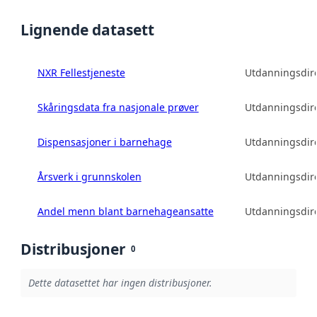
Lignende datasett
NXR Fellestjeneste
Utdanningsdire
Skåringsdata fra nasjonale prøver
Utdanningsdire
Dispensasjoner i barnehage
Utdanningsdire
Årsverk i grunnskolen
Utdanningsdire
Andel menn blant barnehageansatte
Utdanningsdire
Distribusjoner
0
Dette datasettet har ingen distribusjoner.