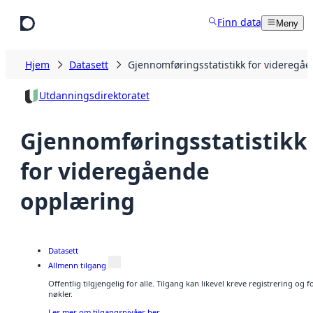
Hopp til hovedinnhold
Finn data
Meny
Hjem
Datasett
Gjennomføringsstatistikk for videregå
Utdanningsdirektoratet
Gjennomføringsstatistikk
for videregående
opplæring
Datasett
Allmenn tilgang
Offentlig tilgjengelig for alle. Tilgang kan likevel kreve registrering og
nøkler.
Les mer om tilgangsnivåer her