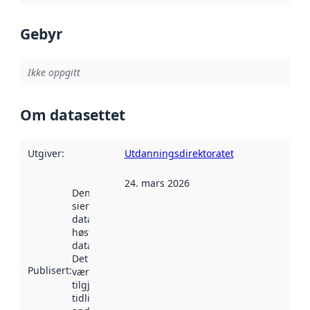
Gebyr
Ikke oppgitt
Om datasettet
Utgiver
:
Utdanningsdirektoratet
24. mars 2026
Denne datoen
sier når
datasettet ble
høstet av
data.norge.no.
Det kan ha
Publisert
:
vært
tilgjengelig
tidligere