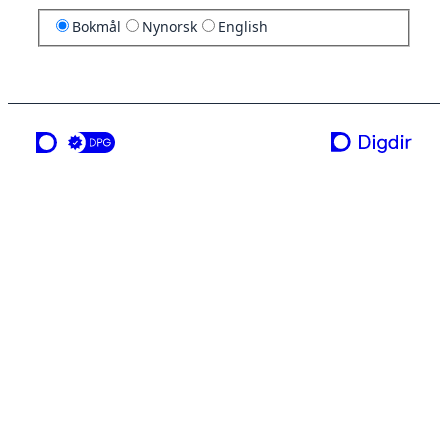
Bokmål
Nynorsk
English
en tjeneste fra