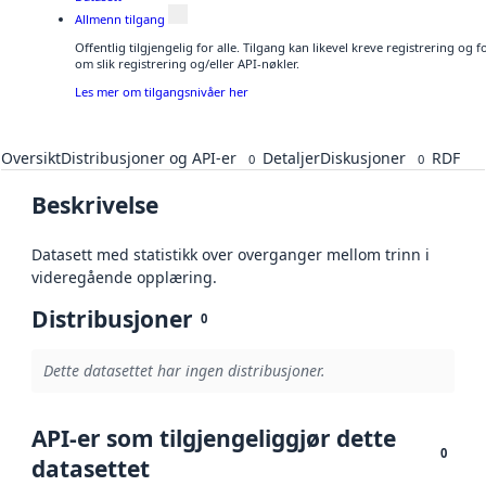
Allmenn tilgang
Offentlig tilgjengelig for alle. Tilgang kan likevel kreve registrering o
om slik registrering og/eller API-nøkler.
Les mer om tilgangsnivåer her
Oversikt
Distribusjoner og API-er
Detaljer
Diskusjoner
RDF
0
0
Beskrivelse
Datasett med statistikk over overganger mellom trinn i
videregående opplæring.
Distribusjoner
0
Dette datasettet har ingen distribusjoner.
API-er som tilgjengeliggjør dette
0
datasettet