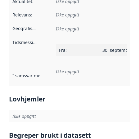
Aktualitet
:
Ikke oppgitt
Relevans
:
Ikke oppgitt
Geografisk avgrensning
:
Ikke oppgitt
Tidsmessig avgrensning
:
Fra
:
30. september 2
Ikke oppgitt
I samsvar med
:
Referanse til en implementasjonsregel eller a
Lovhjemler
Ikke oppgitt
Begreper brukt i datasett