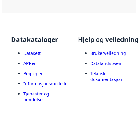
Datakataloger
Hjelp og veilednin
Datasett
Brukerveiledning
API-er
Datalandsbyen
Begreper
Teknisk
dokumentasjon
Informasjonsmodeller
Tjenester og
hendelser