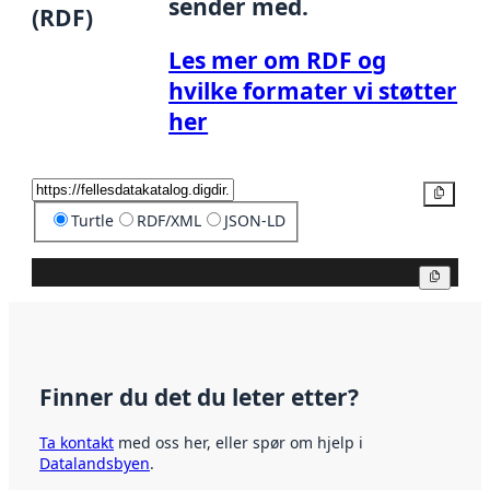
sender med.
(RDF)
Les mer om RDF og
hvilke formater vi støtter
her
Kopier
Turtle
RDF/XML
JSON-LD
Kopier
Finner du det du leter etter?
Ta kontakt
med oss her, eller spør om hjelp i
Datalandsbyen
.