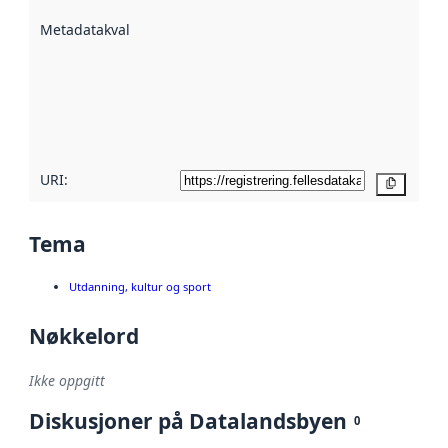
beskrevet ved
Metadatakvalitet
:
hjelp
avmetadata.
Les mer om
metadatakvalitet
her
URI:
Kopier
Tema
Utdanning, kultur og sport
Nøkkelord
Ikke oppgitt
Diskusjoner på Datalandsbyen
0