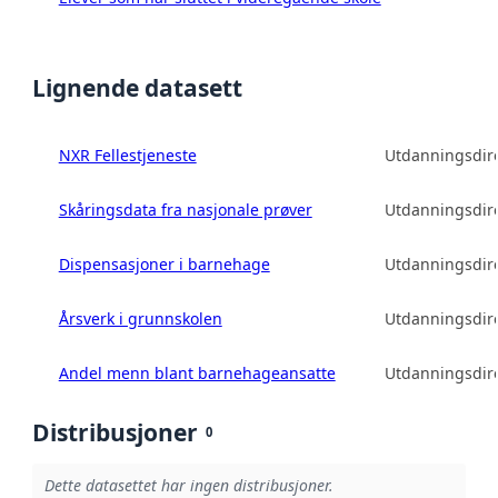
Lignende datasett
NXR Fellestjeneste
Utdanningsdire
Skåringsdata fra nasjonale prøver
Utdanningsdire
Dispensasjoner i barnehage
Utdanningsdire
Årsverk i grunnskolen
Utdanningsdire
Andel menn blant barnehageansatte
Utdanningsdire
Distribusjoner
0
Dette datasettet har ingen distribusjoner.