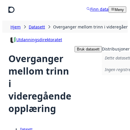
Hopp til hovedinnhold
Finn data
Meny
Hjem
Datasett
Overganger mellom trinn i videregåen
Utdanningsdirektoratet
Distribusjoner
Bruk datasett
Overganger
Dette datasett
mellom trinn
Ingen registre
i
videregående
opplæring
Datasett