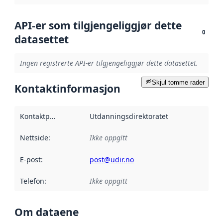
API-er som tilgjengeliggjør dette
0
datasettet
Ingen registrerte API-er tilgjengeliggjør dette datasettet.
Skjul tomme rader
Kontaktinformasjon
Kontaktpunkt
:
Utdanningsdirektoratet
Nettside
:
Ikke oppgitt
E-post
:
post@udir.no
Telefon
:
Ikke oppgitt
Om dataene