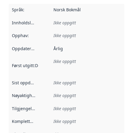
Språk
:
Norsk Bokmål
Innholdsleverandører
Ikke oppgitt
:
Opphav
:
Ikke oppgitt
Oppdateringsfrekvens
Årlig
:
Ikke oppgitt
Først utgitt
:
Denne datoen sier når dataene i dette datasettet 
Sist oppdatert
:
Ikke oppgitt
Nøyaktighet
:
Ikke oppgitt
Tilgjengelighet
:
Ikke oppgitt
Kompletthet
:
Ikke oppgitt