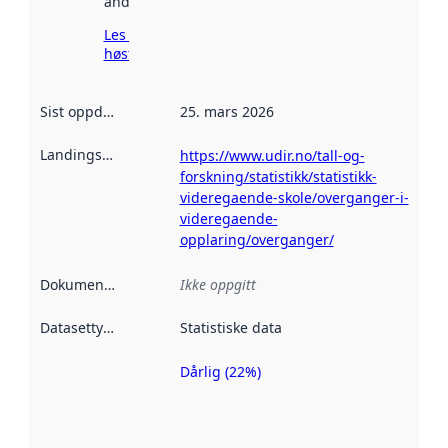
andre steder.
Les mer om
høsting her
Sist oppdatert
:
25. mars 2026
Landingsside
:
https://www.udir.no/tall-og-
forskning/statistikk/statistikk-
videregaende-skole/overganger-i-
videregaende-
opplaring/overganger/
Dokumentasjon
:
Ikke oppgitt
Datasettype
:
Statistiske data
Dårlig (22%)
Metadatakvalitet
er en indikator
på hvor godt
datasettene er