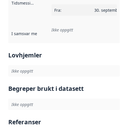
Tidsmessig avgrensning
:
Fra
:
30. september 2
Ikke oppgitt
I samsvar med
:
Referanse til en implementasjonsregel eller a
Lovhjemler
Ikke oppgitt
Begreper brukt i datasett
Ikke oppgitt
Referanser