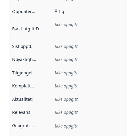
Oppdateringsfrekvens
Årlig
:
Ikke oppgitt
Først utgitt
:
Denne datoen sier når dataene i dette datasettet 
Sist oppdatert
:
Ikke oppgitt
Nøyaktighet
:
Ikke oppgitt
Tilgjengelighet
:
Ikke oppgitt
Kompletthet
:
Ikke oppgitt
Aktualitet
:
Ikke oppgitt
Relevans
:
Ikke oppgitt
Geografisk avgrensning
:
Ikke oppgitt