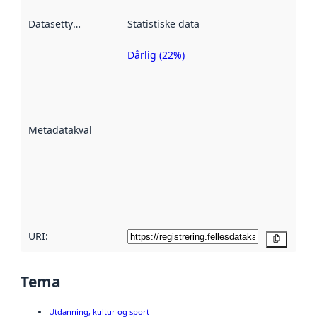
Datasettype
:
Statistiske data
Dårlig (22%)
Metadatakvalitet
er en indikator
på hvor godt
datasettene er
beskrevet ved
Metadatakvalitet
:
hjelp
avmetadata.
Les mer om
metadatakvalitet
her
URI:
Kopier
Tema
Utdanning, kultur og sport