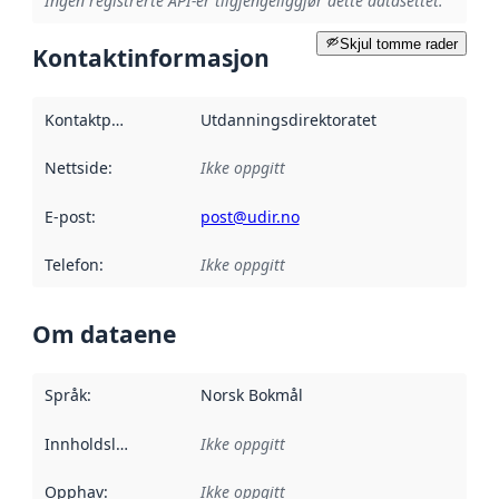
Ingen registrerte API-er tilgjengeliggjør dette datasettet.
Skjul tomme rader
Kontaktinformasjon
Kontaktpunkt
:
Utdanningsdirektoratet
Nettside
:
Ikke oppgitt
E-post
:
post@udir.no
Telefon
:
Ikke oppgitt
Om dataene
Språk
:
Norsk Bokmål
Innholdsleverandører
Ikke oppgitt
:
Opphav
:
Ikke oppgitt