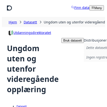
Hopp til hovedinnhold
Finn data
Meny
Hjem
Datasett
Ungdom uten og utenfor videregående
Utdanningsdirektoratet
Distribusjoner
Bruk datasett
Ungdom
Dette datasett
uten og
Ingen registre
utenfor
videregående
opplæring
Datasett