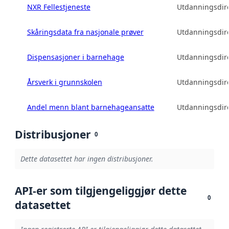
NXR Fellestjeneste
Utdanningsdire
Skåringsdata fra nasjonale prøver
Utdanningsdire
Dispensasjoner i barnehage
Utdanningsdire
Årsverk i grunnskolen
Utdanningsdire
Andel menn blant barnehageansatte
Utdanningsdire
Distribusjoner
0
Dette datasettet har ingen distribusjoner.
API-er som tilgjengeliggjør dette
0
datasettet