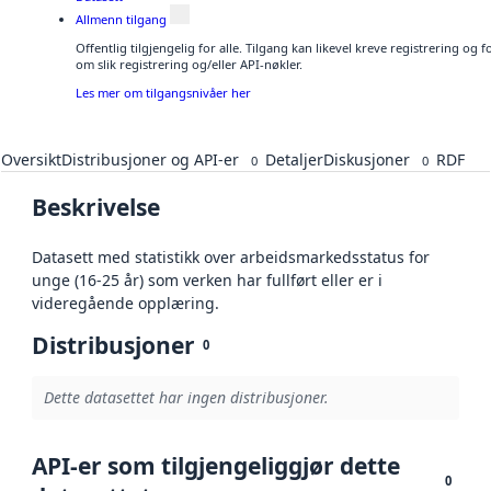
Allmenn tilgang
Offentlig tilgjengelig for alle. Tilgang kan likevel kreve registrering o
om slik registrering og/eller API-nøkler.
Les mer om tilgangsnivåer her
Oversikt
Distribusjoner og API-er
Detaljer
Diskusjoner
RDF
0
0
Beskrivelse
Datasett med statistikk over arbeidsmarkedsstatus for
unge (16-25 år) som verken har fullført eller er i
videregående opplæring.
Distribusjoner
0
Dette datasettet har ingen distribusjoner.
API-er som tilgjengeliggjør dette
0