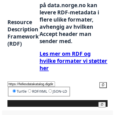
på data.norge.no kan
levere RDF-metadata i
flere ulike formater,
Resource
avhengig av hvilken
Description
Accept header man
Framework
sender med.
(RDF)
Les mer om RDF og
hvilke formater vi støtter
her
Kopier
Turtle
RDF/XML
JSON-LD
Kopier