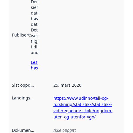
Denne datoen
sier når
datasettet ble
høstet av
data.norge.no.
Det kan ha
Publisert
:
vært
tilgjengelig
tidligere
andre steder.
Les mer om
høsting her
Sist oppdatert
:
25. mars 2026
Landingsside
:
https://www.udir.no/tall-og-
forskning/statistikk/statistikk-
videregaende-skole/ungdom-
uten-og-utenfor-vgo/
Dokumentasjon
:
Ikke oppgitt