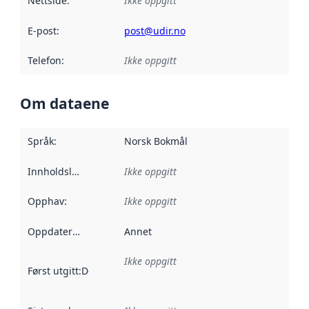
Nettside
:
Ikke oppgitt
E-post
:
post@udir.no
Telefon
:
Ikke oppgitt
Om dataene
Språk
:
Norsk Bokmål
Innholdsleverandører
Ikke oppgitt
:
Opphav
:
Ikke oppgitt
Oppdateringsfrekvens
Annet
:
Ikke oppgitt
Først utgitt
:
Denne datoen sier når dataene i dette datasettet 