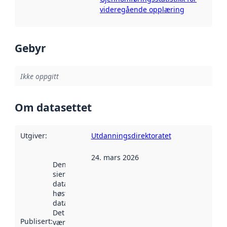
videregående opplæring
Gebyr
Ikke oppgitt
Om datasettet
Utgiver
:
Utdanningsdirektoratet
24. mars 2026
Denne datoen
sier når
datasettet ble
høstet av
data.norge.no.
Det kan ha
Publisert
:
vært