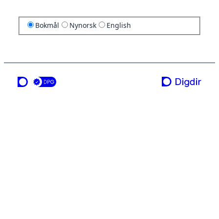
Bokmål
Nynorsk
English
en tjeneste fra