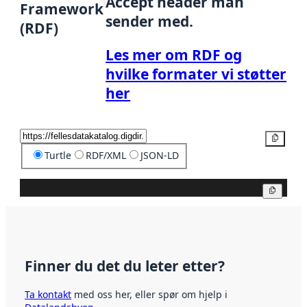
Accept header man
Framework
sender med.
(RDF)
Les mer om RDF og
hvilke formater vi støtter
her
Kopier
Turtle
RDF/XML
JSON-LD
Kopier
Finner du det du leter etter?
Ta kontakt
med oss her, eller spør om hjelp i