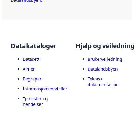
Datalandsbyen
.
Datakataloger
Hjelp og veilednin
Datasett
Brukerveiledning
API-er
Datalandsbyen
Begreper
Teknisk
dokumentasjon
Informasjonsmodeller
Tjenester og
hendelser