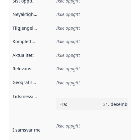
Sist oppdatert
:
Ikke oppgitt
Nøyaktighet
:
Ikke oppgitt
Tilgjengelighet
:
Ikke oppgitt
Kompletthet
:
Ikke oppgitt
Aktualitet
:
Ikke oppgitt
Relevans
:
Ikke oppgitt
Geografisk avgrensning
:
Ikke oppgitt
Tidsmessig avgrensning
:
Fra
:
31. desember 20
Ikke oppgitt
I samsvar med
:
Referanse til en implementasjonsregel eller a