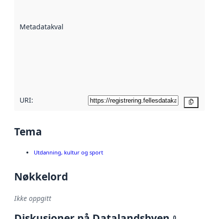
på hvor godt
datasettene er
beskrevet ved
Metadatakvalitet
:
hjelp
avmetadata.
Les mer om
metadatakvalitet
her
URI:
Kopier
Tema
Utdanning, kultur og sport
Nøkkelord
Ikke oppgitt
Diskusjoner på Datalandsbyen
0