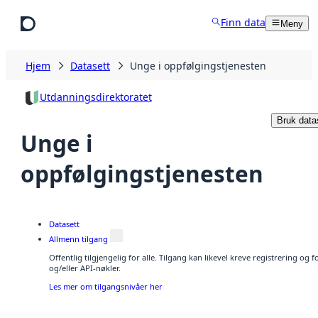
Hopp til hovedinnhold
Finn data
Meny
Hjem
Datasett
Unge i oppfølgingstjenesten
Utdanningsdirektoratet
Bruk data
Unge i
oppfølgingstjenesten
Datasett
Allmenn tilgang
Offentlig tilgjengelig for alle. Tilgang kan likevel kreve registrering o
og/eller API-nøkler.
Les mer om tilgangsnivåer her