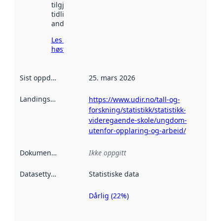
tilgjengelig
tidligere
andre steder.
Les mer om
høsting her
Sist oppdatert
:
25. mars 2026
Landingsside
:
https://www.udir.no/tall-og-
forskning/statistikk/statistikk-
videregaende-skole/ungdom-
utenfor-opplaring-og-arbeid/
Dokumentasjon
:
Ikke oppgitt
Datasettype
:
Statistiske data
Dårlig (22%)
Metadatakvalitet
er en indikator