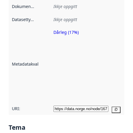
Dokumentasjon
:
Ikkje oppgitt
Datasettype
:
Ikkje oppgitt
Dårleg (17%)
Metadatakvalitet
er ein indikator
på kor godt
datasettene er
beskrive ved
Metadatakvalitet
:
hjelp av
metadata.
Les meir om
metadatakvalitet
her
URI:
Kopier
Tema