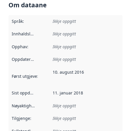
Om dataane
Språk
:
Ikkje oppgitt
Innhaldsleverandørar
Ikkje oppgitt
:
Opphav
:
Ikkje oppgitt
Oppdateringsfrekvens
Ikkje oppgitt
:
10. august 2016
Først utgjeve
:
Denne datoen seier når dataa i dette datasettet 
Sist oppdatert
:
11. januar 2018
Nøyaktigheit
:
Ikkje oppgitt
Tilgjenge
:
Ikkje oppgitt