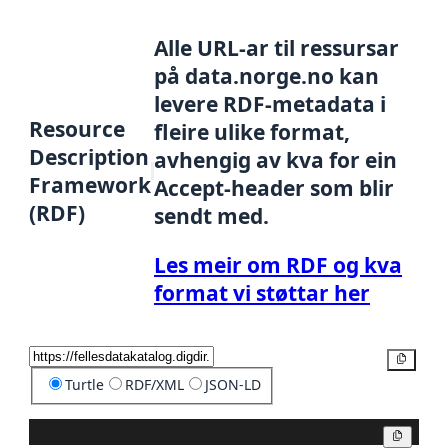
Alle URL-ar til ressursar
på data.norge.no kan
levere RDF-metadata i
Resource
fleire ulike format,
Description
avhengig av kva for ein
Framework
Accept-header som blir
(RDF)
sendt med.
Les meir om RDF og kva
format vi støttar her
Kopier
Turtle
RDF/XML
JSON-LD
Kopier