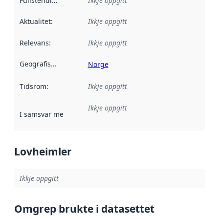
Fullstendigheit
:
Ikkje oppgitt
Aktualitet
:
Ikkje oppgitt
Relevans
:
Ikkje oppgitt
Geografisk område
:
Norge
Tidsrom
:
Ikkje oppgitt
Ikkje oppgitt
I samsvar med
:
Referanse til ei implementeringsregel eller an
Lovheimler
Ikkje oppgitt
Omgrep brukte i datasettet