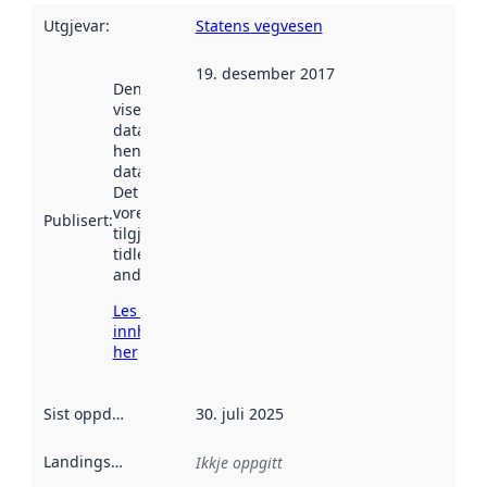
Utgjevar
:
Statens vegvesen
19. desember 2017
Denne datoen
viser når
datasettet vart
henta inn av
data.norge.no.
Det kan ha
vore
Publisert
:
tilgjengeleg
tidlegare
andre stader.
Les meir om
innhenting
her
Sist oppdatert
:
30. juli 2025
Landingsside
:
Ikkje oppgitt