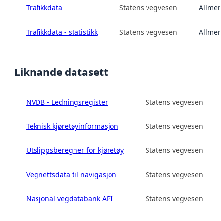
Trafikkdata
Statens vegvesen
Allmen
Trafikkdata - statistikk
Statens vegvesen
Allmen
Liknande datasett
NVDB - Ledningsregister
Statens vegvesen
Teknisk kjøretøyinformasjon
Statens vegvesen
Utslippsberegner for kjøretøy
Statens vegvesen
Vegnettsdata til navigasjon
Statens vegvesen
Nasjonal vegdatabank API
Statens vegvesen