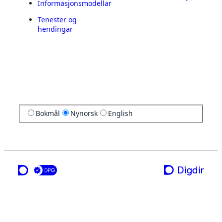
Informasjonsmodellar
Tenester og
hendingar
Bokmål
Nynorsk
English
ei teneste frå