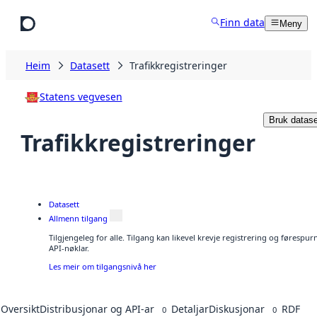
Hopp til hovudinnhald
Finn data
Meny
Heim
Datasett
Trafikkregistreringer
Statens vegvesen
Bruk datase
Trafikkregistreringer
Datasett
Allmenn tilgang
Tilgjengeleg for alle. Tilgang kan likevel krevje registrering og førespu
API-nøklar.
Les meir om tilgangsnivå her
Oversikt
Distribusjonar og API-ar
Detaljar
Diskusjonar
RDF
0
0