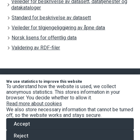
Veileder for beskrivelse av datasett, datatjenester og
datakataloger
Standard for beskrivelse av datasett
Veileder for tilgjengeliggjøring av åpne data
Norsk lisens for offentlig data
Validering av RDF-filer
Digitaliseringsdirektoratet forvalter Felles datakatalog.
We use statistics to improve this website
To understand how the website is used, we collect
anonymous statistics. This stores information in your
Bruksvilkår
browser. You decide whether to allow it.
Personvernerklæring
Read more about cookies
We also store necessary information that cannot be turned
Informasjonskapsler
off, so the website works and stays secure.
Tilgjengelighetserklæring
Accept
fellesdatakatalog@digdir.no
Reject