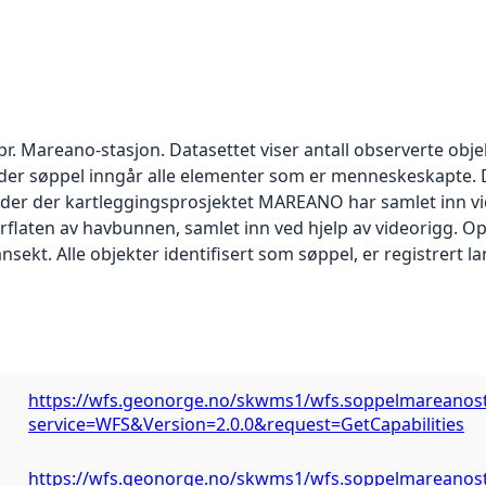
pr. Mareano-stasjon. Datasettet viser antall observerte ob
der søppel inngår alle elementer som er menneskeskapte. D
er der kartleggingsprosjektet MAREANO har samlet inn vid
erflaten av havbunnen, samlet inn ved hjelp av videorigg. O
sekt. Alle objekter identifisert som søppel, er registrert l
https://wfs.geonorge.no/skwms1/wfs.soppelmareanos
service=WFS&Version=2.0.0&request=GetCapabilities
https://wfs.geonorge.no/skwms1/wfs.soppelmareanos