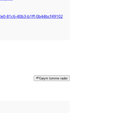
2e0-81c6-40b3-b1ff-0b44bcf49102
Gøym tomme rader