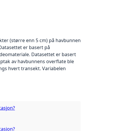
jekter (større enn 5 cm) på havbunnen
atasettet er basert på
eomateriale. Datasettet er basert
pptak av havbunnens overflate ble
angs hvert transekt. Variabelen
tasjon?
tasjon?