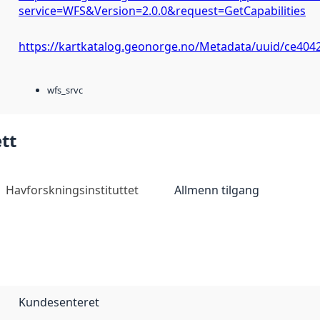
service=WFS&Version=2.0.0&request=GetCapabilities
https://kartkatalog.geonorge.no/Metadata/uuid/ce404
wfs_srvc
tt
Havforskningsinstituttet
Allmenn tilgang
Kundesenteret