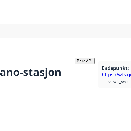
Bruk API
Endepunkt
:
eano-stasjon
wfs_srvc