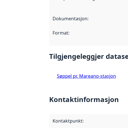
Dokumentasjon
:
Format
:
Tilgjengeleggjer datase
Søppel pr. Mareano-stasjon
Kontaktinformasjon
Kontaktpunkt
: