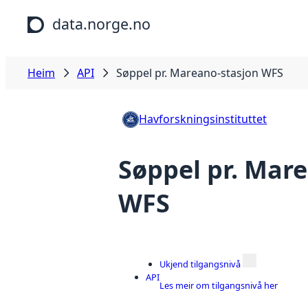
Hopp til hovudinnhald
data.norge.no
Heim
API
Søppel pr. Mareano-stasjon WFS
Havforskningsinstituttet
Søppel pr. Mar
WFS
Ukjend tilgangsnivå
API
Les meir om tilgangsnivå her