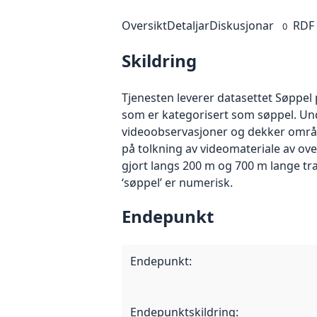
Oversikt
Detaljar
Diskusjonar
RDF
0
Skildring
Tjenesten leverer datasettet Søppel 
som er kategorisert som søppel. Un
videoobservasjoner og dekker områd
på tolkning av videomateriale av ov
gjort langs 200 m og 700 m lange tran
‘søppel’ er numerisk.
Endepunkt
Endepunkt
:
Endepunktskildring
: