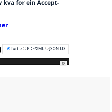
 kva for ein Accept-
her
Turtle
RDF/XML
JSON-LD
Kopier
Kopier