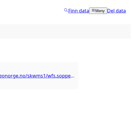
Finn data
Del data
Meny
https://wfs.geonorge.no/skwms1/wfs.soppelmareanostasjon?service=WFS&Version=2.0.0&request=GetCapabilities