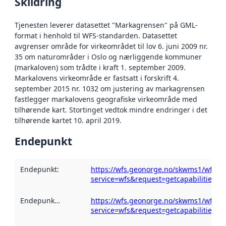
Skildring
Tjenesten leverer datasettet "Markagrensen" på GML-
format i henhold til WFS-standarden. Datasettet
avgrenser område for virkeområdet til lov 6. juni 2009 nr.
35 om naturområder i Oslo og nærliggende kommuner
(markaloven) som trådte i kraft 1. september 2009.
Markalovens virkeområde er fastsatt i forskrift 4.
september 2015 nr. 1032 om justering av markagrensen
fastlegger markalovens geografiske virkeområde med
tilhørende kart. Stortinget vedtok mindre endringer i det
tilhørende kartet 10. april 2019.
Endepunkt
Endepunkt
:
https://wfs.geonorge.no/skwms1/wfs.m
service=wfs&request=getcapabilities
Endepunktskildring
:
https://wfs.geonorge.no/skwms1/wfs.m
service=wfs&request=getcapabilities