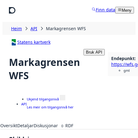
Hopp til hovudinnhald
Finn data
Meny
Heim
API
Markagrensen WFS
Statens kartverk
Bruk API
Endepunkt
:
Markagrensen
gml
WFS
Ukjend tilgangsnivå
API
Les meir om tilgangsnivå her
Oversikt
Detaljar
Diskusjonar
RDF
0