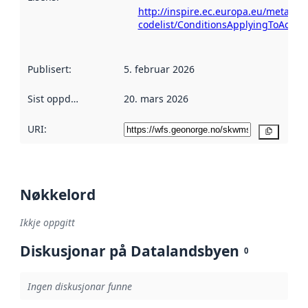
http://inspire.ec.europa.eu/metadat
codelist/ConditionsApplyingToAcce
Publisert
:
5. februar 2026
Sist oppdatert
:
20. mars 2026
URI:
Kopier
Nøkkelord
Ikkje oppgitt
Diskusjonar på Datalandsbyen
0
Ingen diskusjonar funne