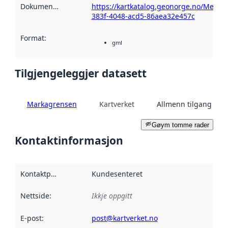
Dokumentasjon
:
https://kartkatalog.geonorge.no/Metad
383f-4048-acd5-86aea32e457c
Format
:
gml
Tilgjengeleggjer datasett
Markagrensen
Kartverket
Allmenn tilgang
Gøym tomme rader
Kontaktinformasjon
Kontaktpunkt
:
Kundesenteret
Nettside
:
Ikkje oppgitt
E-post
:
post@kartverket.no