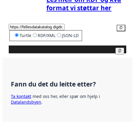
format vi støttar her
Kopier
Turtle
RDF/XML
JSON-LD
Kopier
Fann du det du leitte etter?
Ta kontakt
med oss her, eller spør om hjelp i
Datalandsbyen
.