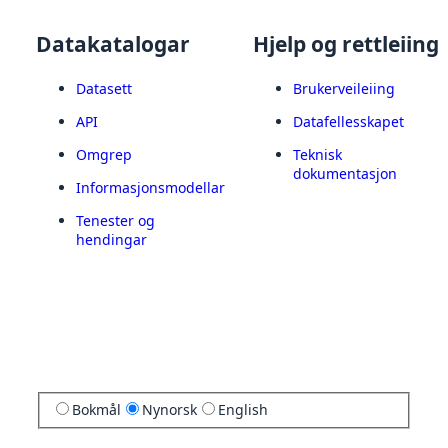
Datakatalogar
Hjelp og rettleiing
Datasett
Brukerveileiing
API
Datafellesskapet
Omgrep
Teknisk
dokumentasjon
Informasjonsmodellar
Tenester og
hendingar
Bokmål
Nynorsk
English