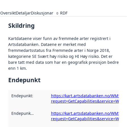
Oversikt
Detaljar
Diskusjonar
RDF
0
Skildring
Kartdataene viser funn av fremmede arter registrert i
Artsdatabanken. Dataene er merket med
fremmedartsstatus fra Fremmede arter i Norge 2018,
kategoriene SE Svært høy risiko og HI Høy risiko. Det er
bare tatt med data som har en geografisk presisjon bedre
enn 1 km.
Endepunkt
Endepunkt
:
https://kart.artsdatabanken.no/WMS/art
request=GetCapabilities&service=WMS
Endepunktskildring
:
https://kart.artsdatabanken.no/WMS/art
request=GetCapabilities&service=WMS