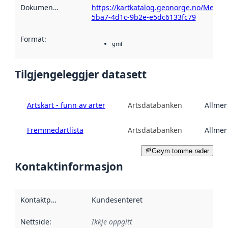
Dokumentasjon
:
https://kartkatalog.geonorge.no/Metad
5ba7-4d1c-9b2e-e5dc6133fc79
Format
:
gml
Tilgjengeleggjer datasett
Artskart - funn av arter
Artsdatabanken
Allmen
Fremmedartlista
Artsdatabanken
Allmen
Gøym tomme rader
Kontaktinformasjon
Kontaktpunkt
:
Kundesenteret
Nettside
:
Ikkje oppgitt