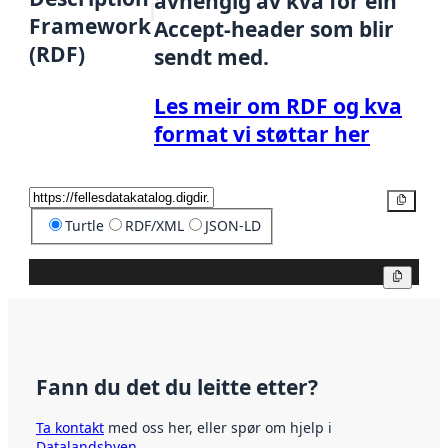
avhengig av kva for ein
Framework
Accept-header som blir
(RDF)
sendt med.
Les meir om RDF og kva
format vi støttar her
Kopier
Turtle
RDF/XML
JSON-LD
Kopier
Fann du det du leitte etter?
Ta kontakt
med oss her, eller spør om hjelp i
Datalandsbyen
.