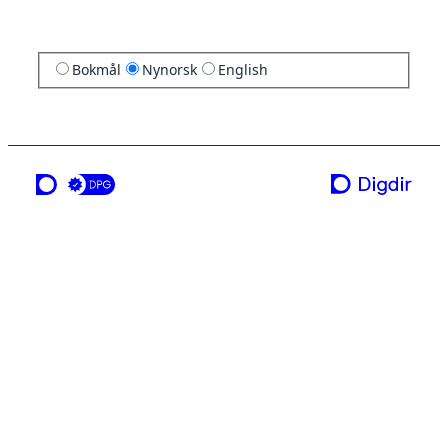
Bokmål
Nynorsk
English
ei teneste frå