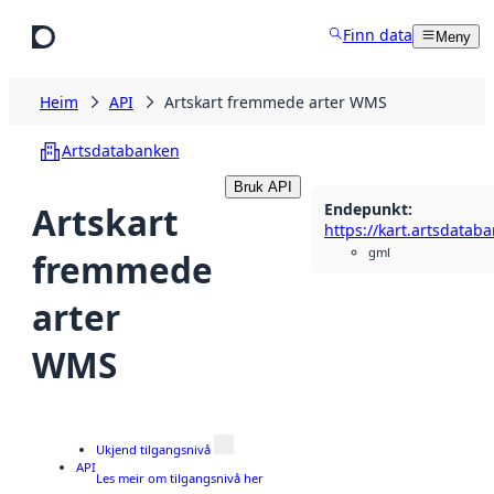
Hopp til hovudinnhald
Finn data
Meny
Heim
API
Artskart fremmede arter WMS
Artsdatabanken
Bruk API
Endepunkt
:
Artskart
gml
fremmede
arter
WMS
Ukjend tilgangsnivå
API
Les meir om tilgangsnivå her