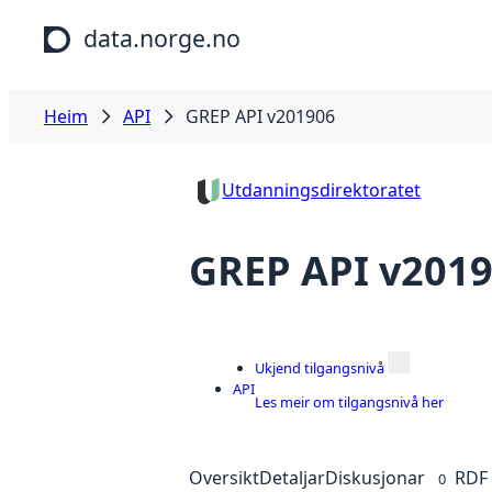
Hopp til hovudinnhald
data.norge.no
Heim
API
GREP API v201906
Utdanningsdirektoratet
GREP API v201
Ukjend tilgangsnivå
API
Les meir om tilgangsnivå her
Oversikt
Detaljar
Diskusjonar
RDF
0