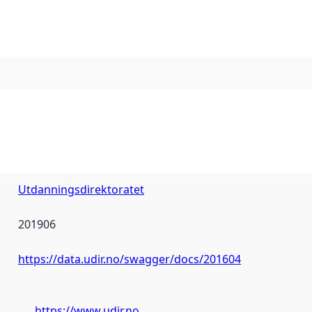
Utdanningsdirektoratet
201906
https://data.udir.no/swagger/docs/201604
https://www.udir.no