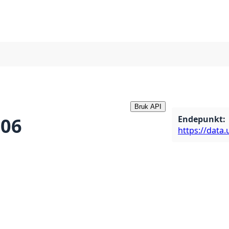
Bruk API
Endepunkt
:
906
https://data