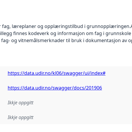
 fag, læreplaner og opplæringstilbud i grunnopplæringen.Al
 tillegg finnes kodeverk og informasjon om fag i grunnskol
t fag- og vitnemålsmerknader til bruk i dokumentasjon av 
https://data.udir.no/kl06/swagger/ui/index#
https://data.udir.no/swagger/docs/201906
Ikkje oppgitt
Ikkje oppgitt