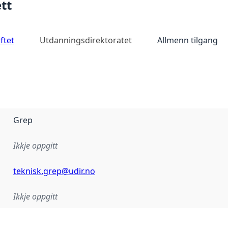
tt
ftet
Utdanningsdirektoratet
Allmenn tilgang
Grep
Ikkje oppgitt
teknisk.grep@udir.no
Ikkje oppgitt