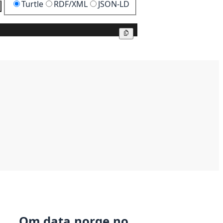
Turtle
RDF/XML
JSON-LD
Kopier
Kopier
Om data.norge.no