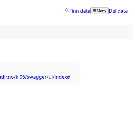
Finn data
Del data
Meny
.udir.no/kl06/swagger/ui/index#