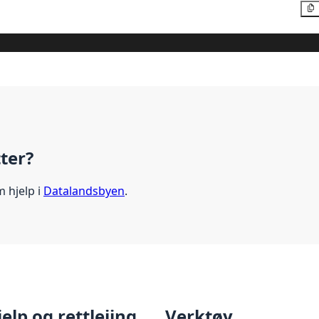
tter?
m hjelp i
Datalandsbyen
.
jelp og rettleiing
Verktøy