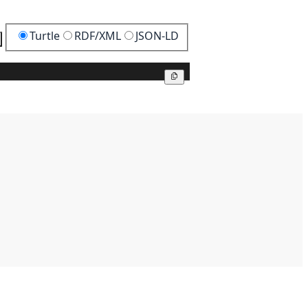
Turtle
RDF/XML
JSON-LD
Kopier
Kopier