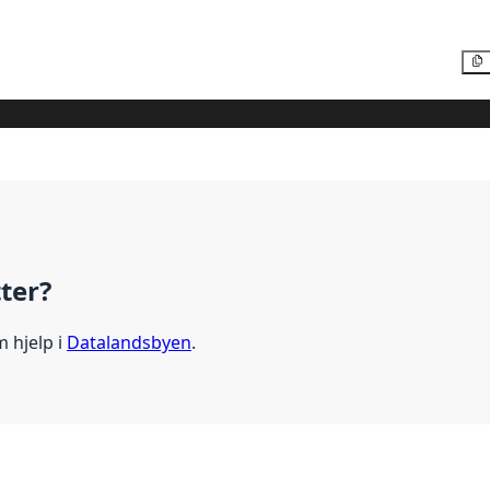
tter?
m hjelp i
Datalandsbyen
.