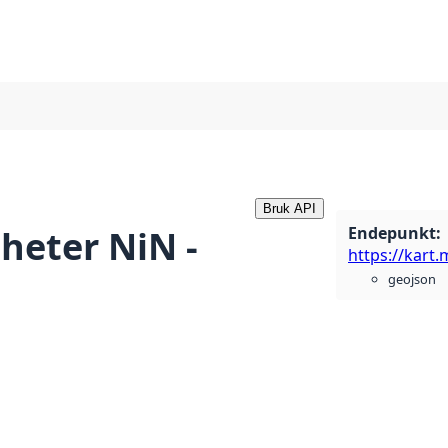
Bruk API
Endepunkt
:
heter NiN -
geojson