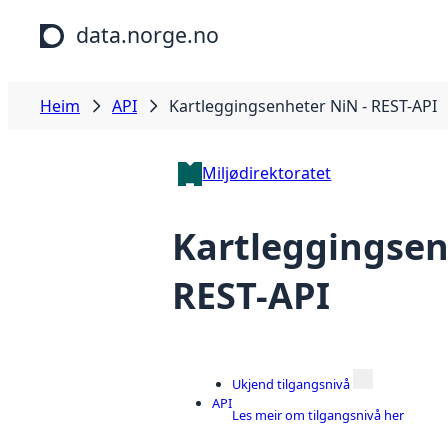
Hopp til hovudinnhald
data.norge.no
Heim
API
Kartleggingsenheter NiN - REST-API
Miljødirektoratet
Kartleggingsen
REST-API
Ukjend tilgangsnivå
API
Les meir om tilgangsnivå her