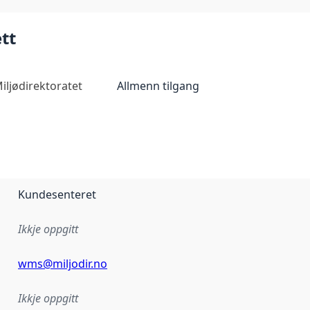
tt
iljødirektoratet
Allmenn tilgang
Kundesenteret
Ikkje oppgitt
wms@miljodir.no
Ikkje oppgitt