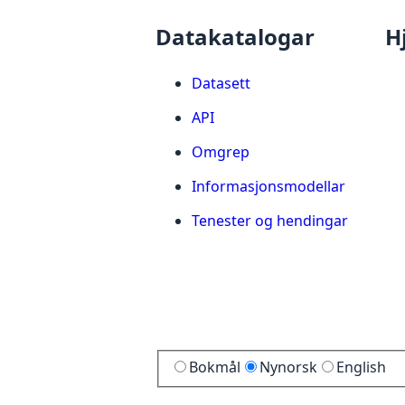
Datakatalogar
H
Datasett
API
Omgrep
Informasjonsmodellar
Tenester og hendingar
Bokmål
Nynorsk
English