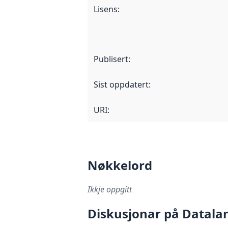
Lisens
:
Publisert
:
Sist oppdatert
:
URI:
Nøkkelord
Ikkje oppgitt
Diskusjonar på Datala