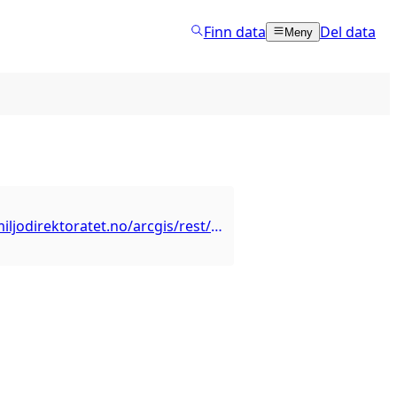
Finn data
Del data
Meny
https://kart.miljodirektoratet.no/arcgis/rest/services/kartleggingsenheter_nin/MapServer