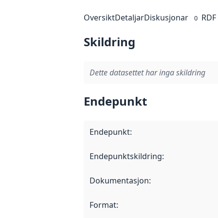
Oversikt
Detaljar
Diskusjonar
RDF
0
Skildring
Dette datasettet har inga skildring
Endepunkt
Endepunkt
:
Endepunktskildring
:
Dokumentasjon
:
Format
: