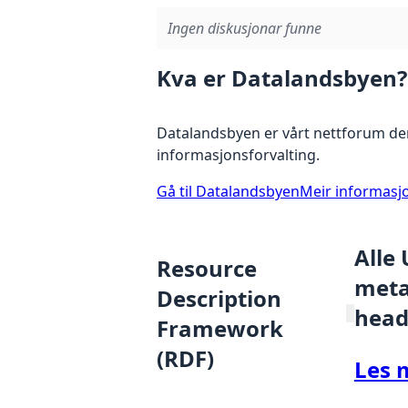
Ingen diskusjonar funne
Kva er Datalandsbyen?
Datalandsbyen er vårt nettforum der
informasjonsforvalting.
Gå til Datalandsbyen
Meir informasj
Alle
Resource
metad
Description
head
Framework
(RDF)
Les 