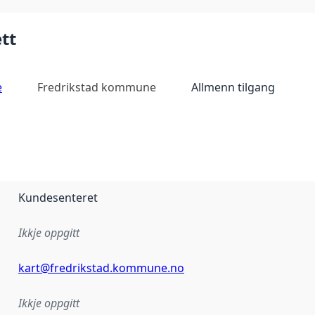
tt
e
Fredrikstad kommune
Allmenn tilgang
Kundesenteret
Ikkje oppgitt
kart@fredrikstad.kommune.no
Ikkje oppgitt