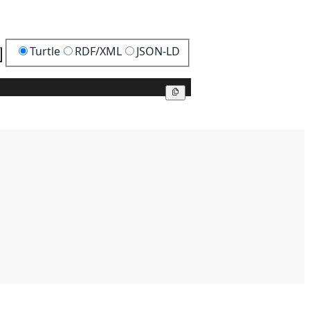
Turtle
RDF/XML
JSON-LD
Kopier
Kopier