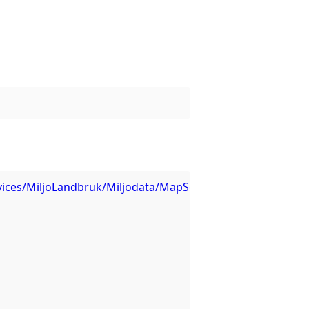
rvices/MiljoLandbruk/Miljodata/MapServer/7