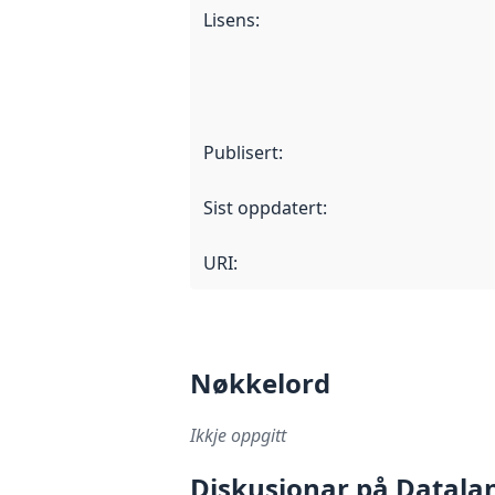
Lisens
:
Publisert
:
Sist oppdatert
:
URI:
Nøkkelord
Ikkje oppgitt
Diskusjonar på Datala