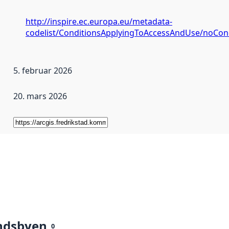
http://inspire.ec.europa.eu/metadata-
codelist/ConditionsApplyingToAccessAndUse/noCon
5. februar 2026
20. mars 2026
ndsbyen
0