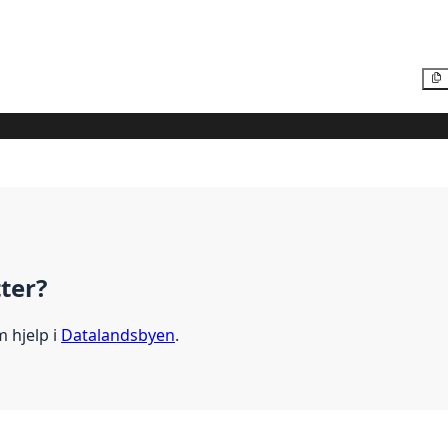
tter?
m hjelp i
Datalandsbyen
.