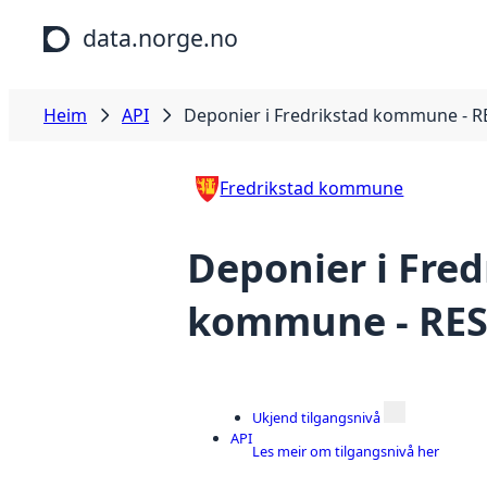
Hopp til hovudinnhald
data.norge.no
Heim
API
Deponier i Fredrikstad kommune - R
Fredrikstad kommune
Deponier i Fred
kommune - RES
Ukjend tilgangsnivå
API
Les meir om tilgangsnivå her