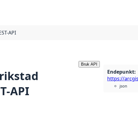
EST-API
Bruk API
Endepunkt
:
rikstad
json
T-API