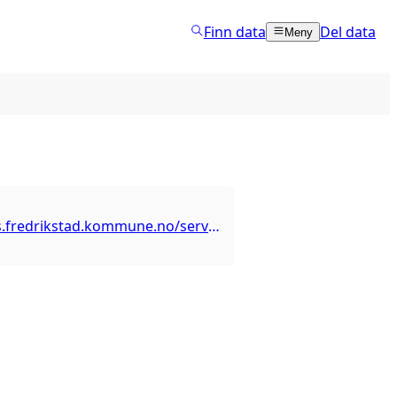
Finn data
Del data
Meny
https://arcgis.fredrikstad.kommune.no/server/rest/services/MiljoLandbruk/Miljodata/MapServer/7