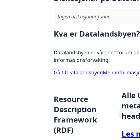
Ingen diskusjonar funne
Kva er Datalandsbyen?
Datalandsbyen er vårt nettforum der
informasjonsforvalting.
Gå til Datalandsbyen
Meir informasj
Alle
Resource
metad
Description
head
Framework
(RDF)
Les 