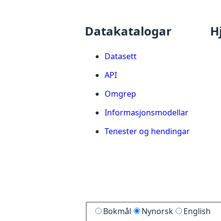
Datakatalogar
H
Datasett
API
Omgrep
Informasjonsmodellar
Tenester og hendingar
Bokmål
Nynorsk
English