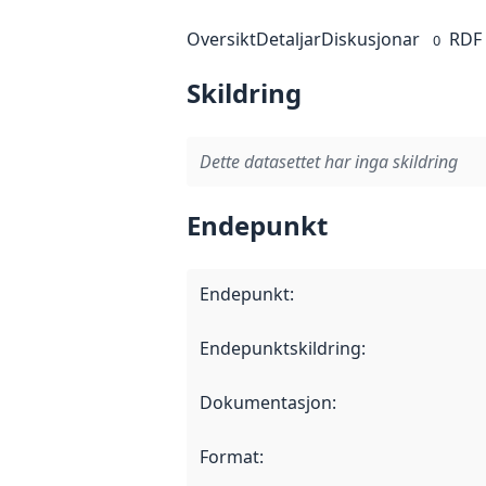
Oversikt
Detaljar
Diskusjonar
RDF
0
Skildring
Dette datasettet har inga skildring
Endepunkt
Endepunkt
:
Endepunktskildring
:
Dokumentasjon
:
Format
: