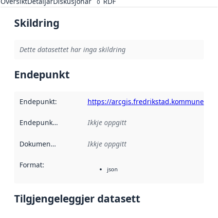
Oversikt
Detaljar
Diskusjonar
RDF
0
Skildring
Dette datasettet har inga skildring
Endepunkt
Endepunkt
:
https://arcgis.fredrikstad.kommune.no
Endepunktskildring
:
Ikkje oppgitt
Dokumentasjon
:
Ikkje oppgitt
Format
:
json
Tilgjengeleggjer datasett