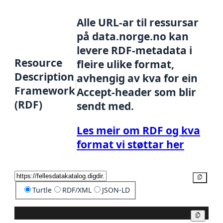
Alle URL-ar til ressursar
på data.norge.no kan
levere RDF-metadata i
Resource
fleire ulike format,
Description
avhengig av kva for ein
Framework
Accept-header som blir
(RDF)
sendt med.
Les meir om RDF og kva
format vi støttar her
Kopier
Turtle
RDF/XML
JSON-LD
Kopier