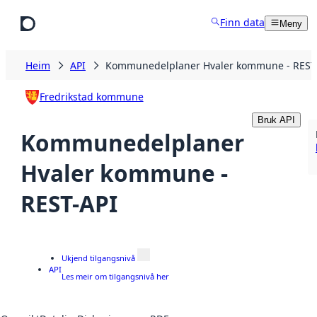
Hopp til hovudinnhald
Finn data
Meny
Heim
API
Kommunedelplaner Hvaler kommune - REST
Fredrikstad kommune
Bruk API
Kommunedelplaner
Hvaler kommune -
REST-API
Ukjend tilgangsnivå
API
Les meir om tilgangsnivå her