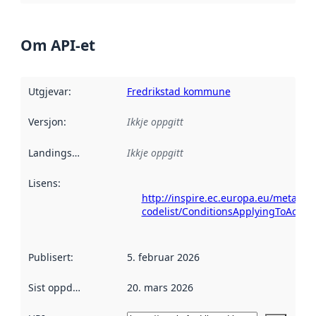
Om API-et
Utgjevar
:
Fredrikstad kommune
Versjon
:
Ikkje oppgitt
Landingsside
:
Ikkje oppgitt
Lisens
:
http://inspire.ec.europa.eu/metadat
codelist/ConditionsApplyingToAcce
Publisert
:
5. februar 2026
Sist oppdatert
:
20. mars 2026