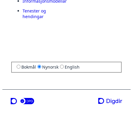
Informasjonsmodellar
Tenester og
hendingar
Bokmål
Nynorsk
English
ei teneste frå