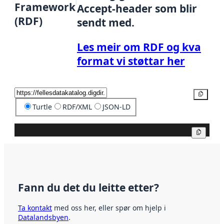
Framework
Accept-header som blir
(RDF)
sendt med.
Les meir om RDF og kva
format vi støttar her
Kopier
Turtle
RDF/XML
JSON-LD
Kopier
Fann du det du leitte etter?
Ta kontakt
med oss her, eller spør om hjelp i
Datalandsbyen
.