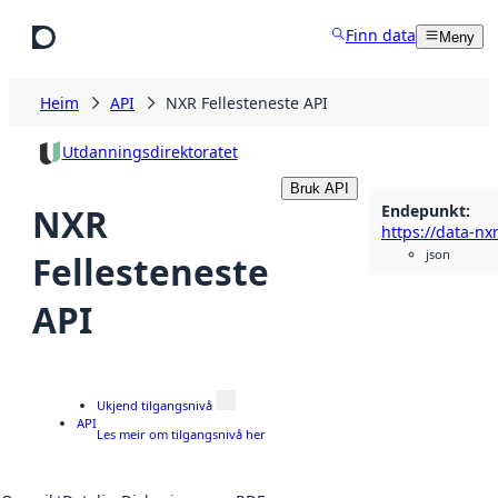
Hopp til hovudinnhald
Finn data
Meny
Heim
API
NXR Fellesteneste API
Utdanningsdirektoratet
Bruk API
Endepunkt
:
NXR
json
Fellesteneste
API
Ukjend tilgangsnivå
API
Les meir om tilgangsnivå her