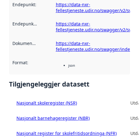
Endepunkt
:
https://data-nxr-
fellestjeneste.udir.no/swagger/v2/swag
Endepunktskildring
:
https://data-nxr-
fellestjeneste.udir.no/swagger/v2/swag
Dokumentasjon
:
https://data-nxr-
fellestjeneste.udir.no/swagger/index.ht
Format
:
json
Tilgjengeleggjer datasett
Nasjonalt skoleregister (NSR)
Utd
Nasjonalt barnehageregister (NBR)
Utd
Nasjonalt register for skolefritidsordninga (NFR)
Utd