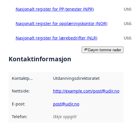
Nasjonalt register for PP-tenester (NPR)
Utd
Nasjonalt register for opplæringskontor (NOR)
Utd
Nasjonalt register for lærebedrifter (NLR)
Utd
Gøym tomme rader
Kontaktinformasjon
Kontaktpunkt
:
Utdanningsdirektoratet
Nettside
:
http://example.com/post@udir.no
E-post
:
post@udir.no
Telefon
:
Ikkje oppgitt