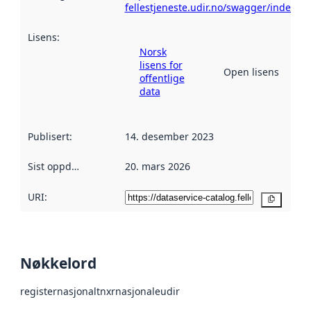
fellestjeneste.udir.no/swagger/index.ht
Lisens
:
Norsk
lisens for
Open lisens
offentlige
data
Publisert
:
14. desember 2023
Sist oppdatert
:
20. mars 2026
URI:
Kopier
Nøkkelord
register
nasjonalt
nxr
nasjonale
udir