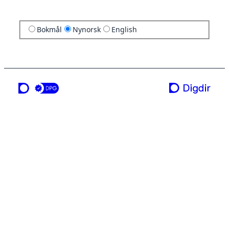
Bokmål
Nynorsk
English
ei teneste frå