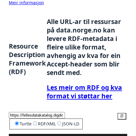
Meir informasjon
Alle URL-ar til ressursar
på data.norge.no kan
levere RDF-metadata i
Resource
fleire ulike format,
Description
avhengig av kva for ein
Framework
Accept-header som blir
(RDF)
sendt med.
Les meir om RDF og kva
format vi støttar her
Kopier
Turtle
RDF/XML
JSON-LD