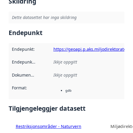
Skildring
Dette datasettet har inga skildring
Endepunkt
Endepunkt
:
https://geoapi.p.aks.miljodirektoratet.n
Endepunktskildring
:
Ikkje oppgitt
Dokumentasjon
:
Ikkje oppgitt
Format
:
gdb
Tilgjengeleggjer datasett
Restriksjonsområder - Naturvern
Miljødirekt