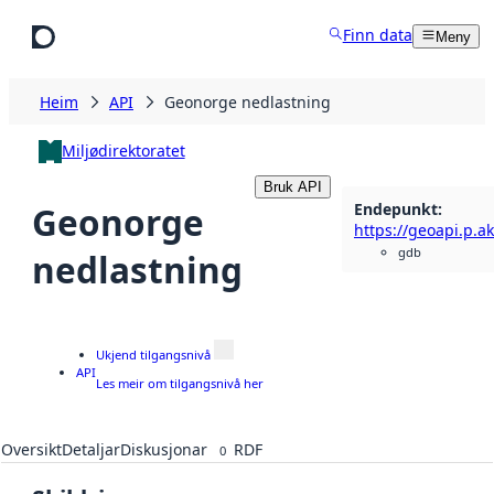
Hopp til hovudinnhald
Finn data
Meny
Heim
API
Geonorge nedlastning
Miljødirektoratet
Bruk API
Endepunkt
:
Geonorge
gdb
nedlastning
Ukjend tilgangsnivå
API
Les meir om tilgangsnivå her
Oversikt
Detaljar
Diskusjonar
RDF
0